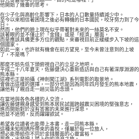
他開始了幾番的思考。
在少子化與高齡化影響下，日本的人口數量持續減少中。
至今以來相信著困境之後必有轉機的日本國民，咬牙努力到了今
日。
然而，他們的臉上現在似乎帶著對未來的一絲莫名不安。
該著眼的並不僅止於「金錢」或是「經濟」層面，
而是應該具備更多方位的觀點，來審視目前正緩緩步入下坡的這
個國家。
如此一來，也許就有機會在前方望見，至今未曾注意到的上坡
了，不是嗎？
那麼不妨先低下頭俯視自己的立足之地吧。
平成二十八年夏天，佐藤健決心重新造訪與自己有著深厚淵源的
熊本縣。
這裡也正是拍攝《神劍闖江湖》系列電影的取景地。
會做出這樣的選擇，一部分也是因為同年四月發生的熊本地震，
讓他有了親自走一趟災區的念頭。
在當地與各色各樣的人交流，
讓佐藤健親身感受到熊本居民試圖跨越震災困境的堅強意志，
進而開始對於沒有答案的未來進行深思。
他並不迷惘，反而躍躍欲試。
希望各位讀者也能帶上本書，走一回熊本縣。
這種未知相遇所帶來的喜悅，僅屬於每一位旅人，
想必能帶給你不同於金錢層面的心靈富裕。
那麼，出發吧！踏上你的流浪之旅。