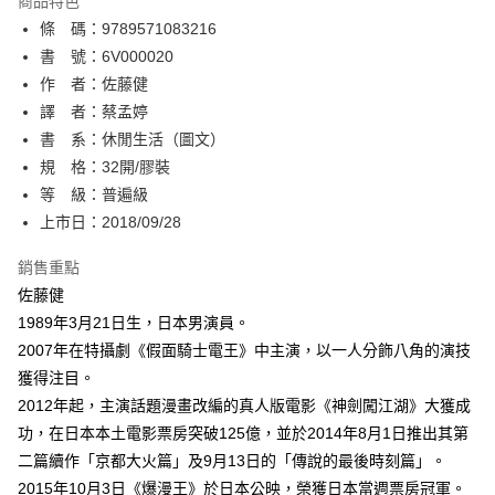
商品特色
相關說明
條 碼：9789571083216
【關於「AFTEE先享後付」】
ATM付款
AFTEE先享後付是「在收到商品之後才付款」的支付方式。 讓您購物簡單
書 號：6V000020
便利好安心！
作 者：佐藤健
１．簡單：不需註冊會員、不需綁卡、不需儲值。
運送方式
譯 者：蔡孟婷
２．便利：只要手機號碼，簡訊認證，即可結帳。
３．安心：先確認商品／服務後，再付款。
書 系：休閒生活（圖文）
全家取貨付款
規 格：32開/膠裝
每筆NT$80，滿NT$500(含以上)免運費
【「AFTEE先享後付」結帳流程】
１．於結帳方式選擇「AFTEE先享後付」後，將跳轉至「AFTEE先享後付」
等 級：普遍級
付款後全家取貨
結帳頁面，進行簡訊認證並確認金額後，即可完成結帳。
上市日：2018/09/28
２．訂單成立數日內，您將收到繳費通知簡訊。
每筆NT$80，滿NT$500(含以上)免運費
３．收到繳費通知簡訊後14天內，點擊此簡訊中的連結，可透過四大超商／
銷售重點
ATM／網路銀行／等多元方式進行付款，方視為交易完成。
萊爾富取貨付款
※ 請注意：結帳手續完成當下不需立刻繳費，但若您需要取消訂單，請聯絡
佐藤健
每筆NT$80，滿NT$500(含以上)免運費
購買商品的店家。未經商家同意取消之訂單仍視為有效，需透過AFTEE先享
1989年3月21日生，日本男演員。
後付繳納相關費用。
2007年在特攝劇《假面騎士電王》中主演，以一人分飾八角的演技
付款後萊爾富取貨
※ 交易是否成功請以「AFTEE先享後付 」之結帳頁面顯示為準，若有關於
是否繳費成功／繳費後需取消欲退款等相關疑問，請聯繫「AFTEE先享後付
獲得注目。
每筆NT$80，滿NT$500(含以上)免運費
客戶支援中心」
https://netprotections.freshdesk.com/support/home
2012年起，主演話題漫畫改編的真人版電影《神劍闖江湖》大獲成
7-11取貨付款
功，在日本本土電影票房突破125億，並於2014年8月1日推出其第
【注意事項】
１．透過由恩沛科技股份有限公司提供之「AFTEE先享後付」服務完成之交
每筆NT$80，滿NT$500(含以上)免運費
二篇續作「京都大火篇」及9月13日的「傳說的最後時刻篇」。
易，需依本服務之必要範圍內提供個人資料，並將交易相關給付款項請求債
2015年10月3日《爆漫王》於日本公映，榮獲日本當週票房冠軍。
權轉讓予恩沛科技股份有限公司。