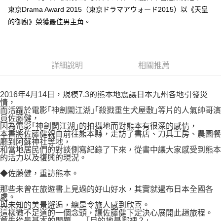
付款後7-11取貨
２．關於個人資料處理事宜，請瀏覽以下網址：
東京Drama Award 2015（東京ドラマアウォード2015）以《天皇
每筆NT$80，滿NT$500(含以上)免運費
https://aftee.tw/terms/#terms3
的御廚》榮獲最佳男主角。
３．未成年的使用者請事先徵得法定代理人或監護人之同意方可使用
宅配
「AFTEE先享後付」，若未經同意申辦者引起之損失，本公司不負相關責
任。
每筆NT$100，滿NT$800(含以上)免運費
４．使用「AFTEE先享後付」時，將依據個別帳號之用戶狀況，依本公司即
時審查核予不同之上限額度；若仍有額度不足之情形，本公司將視審查結果
國家/地區配送
查看運費
詳細說明
相關推薦
請求用戶進行身份認證。
５．嚴禁一人註冊多個帳號或使用他人資訊註冊。若發現惡意使用之情形，
恩沛科技股份有限公司將有權停止該用戶之使用額度並採取法律行動。
2016年4月14日，規模7.3的熊本地震讓日本九州各地引發災
情，
而活躍於電影｢神劍闖江湖｣｢殺戮重生犬屋敷｣等片的人氣帥哥演
員佐藤健，
因為電影｢神劍闖江湖｣的拍攝地而對熊本有很深的感情，
本書將佐藤健親自前往熊本縣，走訪了書店、刀具工房、農園餐
廳到阿蘇神社等地，
和當地居民們的對談側寫紀錄了下來，從書中讓大家感受到熊本
的活力以及復興的現況。
◆佐藤健，重訪熊本。
那些未曾在旅遊書上見過的好山好水，其實就遍布日本全國各
處。
與未知的美景邂逅，總是令旅人感到欣喜。
這樣微不足道的一個念頭，讓佐藤健下定決心展開此趟旅程。
首先從最基本的問題──「目的地是哪裡？」