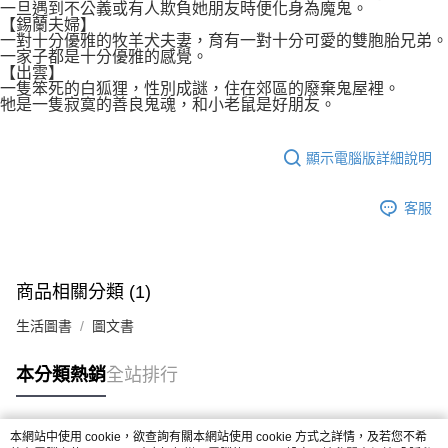
一旦遇到不公義或有人欺負她朋友時便化身為魔鬼。
【錫蘭夫婦】
一對十分優雅的牧羊犬夫妻，育有一對十分可愛的雙胞胎兄弟。
一家子都是十分優雅的感覺。
【出雲】
一隻笨死的白狐狸，性別成謎，住在郊區的廢棄鬼屋裡。
牠是一隻寂寞的善良鬼魂，和小老鼠是好朋友。
顯示電腦版詳細說明
客服
商品相關分類 (1)
生活圖書
圖文書
本分類熱銷
全站排行
本網站中使用 cookie，欲查詢有關本網站使用 cookie 方式之詳情，及若您不希