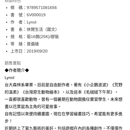
商品特色
相關說明
條 碼：9789571081656
【關於「AFTEE先享後付」】
ATM付款
AFTEE先享後付是「在收到商品之後才付款」的支付方式。 讓您購物簡單
書 號：6V000019
便利好安心！
作 者：Lynol
１．簡單：不需註冊會員、不需綁卡、不需儲值。
運送方式
書 系：休閒生活（圖文）
２．便利：只要手機號碼，簡訊認證，即可結帳。
３．安心：先確認商品／服務後，再付款。
規 格：菊16開(25K)/膠裝
全家取貨付款
等 級：普遍級
每筆NT$80，滿NT$500(含以上)免運費
【「AFTEE先享後付」結帳流程】
１．於結帳方式選擇「AFTEE先享後付」後，將跳轉至「AFTEE先享後付」
上市日：2019/09/20
付款後全家取貨
結帳頁面，進行簡訊認證並確認金額後，即可完成結帳。
２．訂單成立數日內，您將收到繳費通知簡訊。
銷售重點
每筆NT$80，滿NT$500(含以上)免運費
３．收到繳費通知簡訊後14天內，點擊此簡訊中的連結，可透過四大超商／
◆作者簡介◆
ATM／網路銀行／等多元方式進行付款，方視為交易完成。
萊爾富取貨付款
※ 請注意：結帳手續完成當下不需立刻繳費，但若您需要取消訂單，請聯絡
Lynol
每筆NT$80，滿NT$500(含以上)免運費
購買商品的店家。未經商家同意取消之訂單仍視為有效，需透過AFTEE先享
台大森林系畢業，目前是自由創作者，著有《小企鵝波波》《荒野
後付繳納相關費用。
的溫柔》《台灣原生動物繪本》，以及這本《毛絨絨下午茶》。
付款後萊爾富取貨
※ 交易是否成功請以「AFTEE先享後付 」之結帳頁面顯示為準，若有關於
是否繳費成功／繳費後需取消欲退款等相關疑問，請聯繫「AFTEE先享後付
一直都很喜歡動物，曾有一個暑期在動物園擔任實習學生，未來想
每筆NT$80，滿NT$500(含以上)免運費
客戶支援中心」
https://netprotections.freshdesk.com/support/home
畫以花栗鼠為主角的可愛故事。
7-11取貨付款
自有記憶以來便持續畫圖，現在在學習繪畫技巧，希望能有更多進
【注意事項】
１．透過由恩沛科技股份有限公司提供之「AFTEE先享後付」服務完成之交
每筆NT$80，滿NT$500(含以上)免運費
步！
易，需依本服務之必要範圍內提供個人資料，並將交易相關給付款項請求債
近期迷上了第九藝術的美好。包括遊戲在內的各種創作，不僅僅作
權轉讓予恩沛科技股份有限公司。