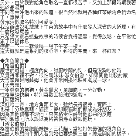
另外，由於我對給角色取名一直都很苦手，又加上那段時期我著
迷於品嚐用
不同茶葉沖泡出來的味道，很自然地就用各種紅茶給角色們命名
了，事後才
發現這個取名特別可愛呢！
我沒辦法說毛絨絨下午茶的故事中有什麼發人深省的大道理，有
什麼啟發意義，
只希望大家看這些故事的時候會覺得溫馨，覺得放鬆，在平常忙
累了以後休息
療癒一下－－就像喝一場下午茶一樣。
這大概就是這系列的核心吧，難得的空閒，來一杯紅茶？
◆角色簡介◆
【格雷伯爵】
厭世虎斑貓，極度內向，討厭吵鬧的狗，但是沒狗吵他時
又覺得哪裡不對。很怕親妹妹-淑女伯爵。如果問他比較討厭
大吉嶺還是阿薩姆，他會非常困擾地裝死窩成一球。
【大吉嶺】
一隻蠢蠢的狗狗，黃金獵犬，單細胞，十分好動，
性格單純快樂，特別喜歡丟接球的遊戲。
【阿薩姆】
深紅哈士奇，地方角頭老大，雖然長得很兇，實際上
也是十分地蠢萌。貓控，夢想跟貓咪們都成為好朋友，
因為其他貓都不理他，只有格雷伯爵對他厭惡的反應
特別激烈，所以誤以為格雷伯爵喜歡跟他玩。
【淑女伯爵】
格雷伯爵的雙胞胎妹妹，三花貓。當地打架最強的狠角色，
連最大塊頭的牛頭犬看到她也要退避三舍。總是開朗的樣子，