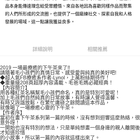
付款後7-11取貨
２．關於個人資料處理事宜，請瀏覽以下網址：
品本身能傳達理念給受眾體悟、來自各地因為喜歡同樣作品而聚集
每筆NT$80，滿NT$500(含以上)免運費
https://aftee.tw/terms/#terms3
的人們所形成的交流圈，也提供了一個磨練社交、探索自我和人格
３．未成年的使用者請事先徵得法定代理人或監護人之同意方可使用
宅配
發展的場域，這一點讓我獲益良多。
「AFTEE先享後付」，若未經同意申辦者引起之損失，本公司不負相關責
任。
每筆NT$100，滿NT$800(含以上)免運費
４．使用「AFTEE先享後付」時，將依據個別帳號之用戶狀況，依本公司即
時審查核予不同之上限額度；若仍有額度不足之情形，本公司將視審查結果
國家/地區配送
查看運費
請求用戶進行身份認證。
詳細說明
相關推薦
５．嚴禁一人註冊多個帳號或使用他人資訊註冊。若發現惡意使用之情形，
恩沛科技股份有限公司將有權停止該用戶之使用額度並採取法律行動。
2019 一場最療癒的下午茶來了!!
請隨著毛小孩們的真情日常、感受愛與純真的美好吧!
◆超人氣FB療癒系作者-Lynol，上萬粉絲期待作！
◆重量級208頁超厚內容滿載、毛爸毛媽必藏經典！
【內容簡介】
用各種紅茶名稱幫毛小孩們命名，真的是特別可愛呢！
加上毛孩們自然純真的日常故事，有時讓人覺得溫馨、
有時又詼諧放鬆，在繁忙庸碌之餘閱讀這本作品，
就像喝了一場療癒心靈的下午茶。
【作者序】
當初在畫下午茶系列第一篇的時候，沒有想到迴響這麼熱絡，很
意外呀！
一開始也沒有特別的想法，只是單純想畫一個身邊的親人離開後
才知道珍惜
的小故事，所以第一篇的內容就這樣出來了。