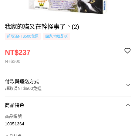
我家的貓又在幹怪事了。(2)
超取滿NT$500免運
國家/地區配送
NT$237
NT$300
付款與運送方式
超取滿NT$500免運
付款方式
商品特色
信用卡一次付款
商品編號
超商取貨付款
10051364
AFTEE先享後付