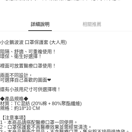
付款後7-11取貨
２．關於個人資料處理事宜，請瀏覽以下網址：
每筆NT$80，滿NT$500(含以上)免運費
https://aftee.tw/terms/#terms3
３．未成年的使用者請事先徵得法定代理人或監護人之同意方可使用
宅配
「AFTEE先享後付」，若未經同意申辦者引起之損失，本公司不負相關責
詳細說明
相關推薦
任。
每筆NT$100，滿NT$800(含以上)免運費
４．使用「AFTEE先享後付」時，將依據個別帳號之用戶狀況，依本公司即
時審查核予不同之上限額度；若仍有額度不足之情形，本公司將視審查結果
國家/地區配送
查看運費
請求用戶進行身份認證。
小企鵝波波 口罩保護套 (大人用)
５．嚴禁一人註冊多個帳號或使用他人資訊註冊。若發現惡意使用之情形，
阻隔、舒適、可重複使用！
恩沛科技股份有限公司將有權停止該用戶之使用額度並採取法律行動。
環保、衛生好選擇！
裡面可放置醫療口罩使用！
兩面不同設計，
可選擇自己喜歡的圖面❤
還有小孩用尺寸可供選擇唷！
◆產品規格◆
材質：TC混紡 (20%棉 + 80%聚酯纖維)
規格：約18*10 CM
【注意事項】
1．本商品請搭配醫療口罩一同使用。
2．口罩保護套不具醫療效果並需經常清洗。
3．本商品屬衛生用品，不含醫療口罩，售出恕不接受退換貨。