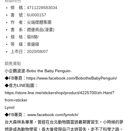
商品特色
相關說明
條 碼：4711228583034
【關於「AFTEE先享後付」】
ATM付款
AFTEE先享後付是「在收到商品之後才付款」的支付方式。 讓您購物簡單
書 號：6U000157
便利好安心！
作 者：尖端媒體集團
１．簡單：不需註冊會員、不需綁卡、不需儲值。
運送方式
書 系：週邊商品(漫畫)
２．便利：只要手機號碼，簡訊認證，即可結帳。
３．安心：先確認商品／服務後，再付款。
規 格：菊8開/
全家取貨付款
等 級：普遍級
每筆NT$80，滿NT$500(含以上)免運費
【「AFTEE先享後付」結帳流程】
１．於結帳方式選擇「AFTEE先享後付」後，將跳轉至「AFTEE先享後付」
上市日：2020/08/07
付款後全家取貨
結帳頁面，進行簡訊認證並確認金額後，即可完成結帳。
２．訂單成立數日內，您將收到繳費通知簡訊。
銷售重點
每筆NT$80，滿NT$500(含以上)免運費
３．收到繳費通知簡訊後14天內，點擊此簡訊中的連結，可透過四大超商／
小企鵝波波-Bobo the Baby Penguin-
ATM／網路銀行／等多元方式進行付款，方視為交易完成。
萊爾富取貨付款
※ 請注意：結帳手續完成當下不需立刻繳費，但若您需要取消訂單，請聯絡
◆FB專頁：https://www.facebook.com/BobotheBabyPenguin/
每筆NT$80，滿NT$500(含以上)免運費
購買商品的店家。未經商家同意取消之訂單仍視為有效，需透過AFTEE先享
◆官方LINE貼圖：
後付繳納相關費用。
https://store.line.me/stickershop/product/4225700/zh-Hant?
付款後萊爾富取貨
※ 交易是否成功請以「AFTEE先享後付 」之結帳頁面顯示為準，若有關於
是否繳費成功／繳費後需取消欲退款等相關疑問，請聯繫「AFTEE先享後付
from=sticker
每筆NT$80，滿NT$500(含以上)免運費
客戶支援中心」
https://netprotections.freshdesk.com/support/home
Lynol
7-11取貨付款
◆FB專頁： www.facebook.com/lynolch/
【注意事項】
１．透過由恩沛科技股份有限公司提供之「AFTEE先享後付」服務完成之交
每筆NT$80，滿NT$500(含以上)免運費
台大森林系畢業，曾經在台北動物園當過暑期實習生。小時候的夢
易，需依本服務之必要範圍內提供個人資料，並將交易相關給付款項請求債
想是成為動物學家，長大後發現自己太過冒失，走不了科學之路。
權轉讓予恩沛科技股份有限公司。