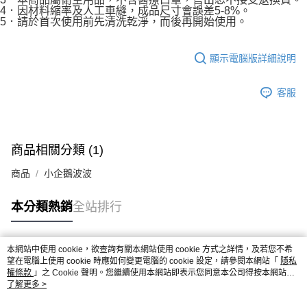
4．因材料縮率及人工車縫，成品尺寸會誤差5-8%。
5．請於首次使用前先清洗乾淨，而後再開始使用。
顯示電腦版詳細說明
客服
商品相關分類 (1)
商品
小企鵝波波
本分類熱銷
全站排行
本網站中使用 cookie，欲查詢有關本網站使用 cookie 方式之詳情，及若您不希
熱門標籤
望在電腦上使用 cookie 時應如何變更電腦的 cookie 設定，請參閱本網站「
隱私
權條款
」之 Cookie 聲明。您繼續使用本網站即表示您同意本公司得按本網站使
用條款之 Cookie 聲明使用 cookie。
了解更多 >