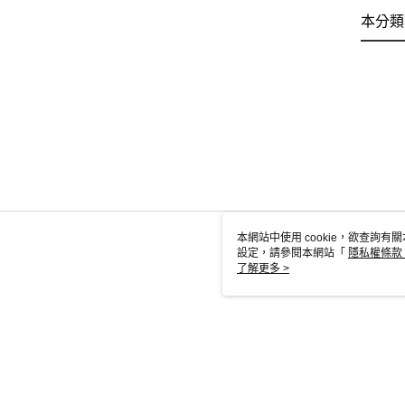
本分類
本網站中使用 cookie，欲查詢有關
設定，請參閱本網站「
隱私權條款
使用 cookie。
了解更多 >