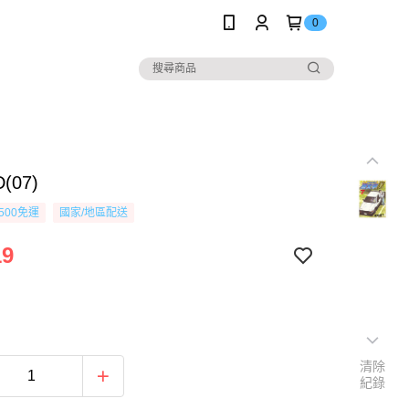
0
(07)
500免運
國家/地區配送
19
清除
紀錄