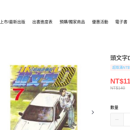
上市/最新出版
出書進度表
預購/獨家商品
優惠活動
電子書
頭文字D
超取滿NT$
NT$1
NT$140
數量