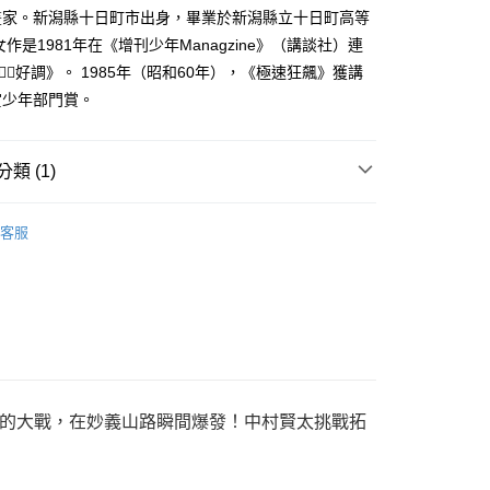
家取貨
成立數日內，您將收到繳費通知簡訊。
畫家。新潟縣十日町市出身，畢業於新潟縣立十日町高等
費通知簡訊後14天內，點擊此簡訊中的連結，可透過四大超商
0，滿NT$500(含以上)免運費
女作是1981年在《增刊少年Managzine》（講談社）連
網路銀行／等多元方式進行付款，方視為交易完成。
：結帳手續完成當下不需立刻繳費，但若您需要取消訂單，請聯
好調》。 1985年（昭和60年），《極速狂飆》獲講
貨付款
的店家。未經商家同意取消之訂單仍視為有效，需透過AFTEE
賞少年部門賞。
繳納相關費用。
0，滿NT$500(含以上)免運費
否成功請以「AFTEE先享後付 」之結帳頁面顯示為準，若有關於
功／繳費後需取消欲退款等相關疑問，請聯繫「AFTEE先享後
爾富取貨
援中心」
https://netprotections.freshdesk.com/support/home
類 (1)
0，滿NT$500(含以上)免運費
項】
年漫畫
付款
恩沛科技股份有限公司提供之「AFTEE先享後付」服務完成之
客服
依本服務之必要範圍內提供個人資料，並將交易相關給付款項請
0，滿NT$500(含以上)免運費
讓予恩沛科技股份有限公司。
個人資料處理事宜，請瀏覽以下網址：
1取貨
ee.tw/terms/#terms3
0，滿NT$500(含以上)免運費
年的使用者請事先徵得法定代理人或監護人之同意方可使用
E先享後付」，若未經同意申辦者引起之損失，本公司不負相關責
AFTEE先享後付」時，將依據個別帳號之用戶狀況，依本公司
00，滿NT$800(含以上)免運費
核予不同之上限額度；若仍有額度不足之情形，本公司將視審查
用戶進行身份認證。
的大戰，在妙義山路瞬間爆發！中村賢太挑戰拓
配送
查看運費
一人註冊多個帳號或使用他人資訊註冊。若發現惡意使用之情
科技股份有限公司將有權停止該用戶之使用額度並採取法律行