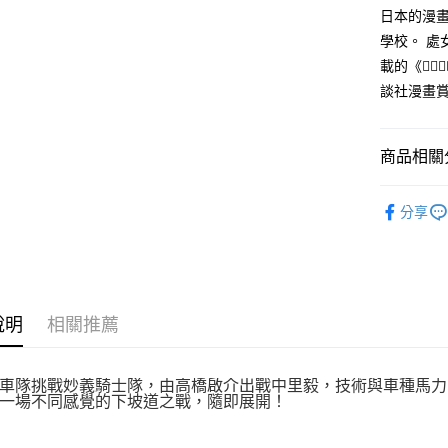
付款後全
２．訂單
日本的漫
３．收到繳
每筆NT$8
學校。 處
／ATM／
※ 請注意
載的《
萊爾富取
絡購買商品
談社漫畫
先享後付
每筆NT$8
※ 交易是
是否繳費成
付款後萊
付客戶支
商品相關分
每筆NT$8
【注意事
漫畫
青
7-11取貨
１．透過由
分享
交易，需
每筆NT$8
求債權轉
２．關於
付款後7-1
https://aft
每筆NT$8
３．未成
「AFTE
說明
相關推薦
宅配
任。
４．使用「
每筆NT$1
即時審查
結果請求
車隊挑戰妙義騎士隊，由高橋啟介出戰中里毅，技術與車種馬力
國家/地區
一場不同感覺的下坡道之戰，隨即展開！
５．嚴禁
形，恩沛
動。