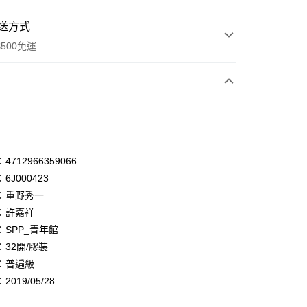
送方式
500免運
次付款
付款
享後付
712966359066
6J000423
FTEE先享後付」】
：重野秀一
先享後付是「在收到商品之後才付款」的支付方式。 讓您購物簡單
心！
：許嘉祥
：不需註冊會員、不需綁卡、不需儲值。
：SPP_青年館
：只要手機號碼，簡訊認證，即可結帳。
32開/膠裝
：先確認商品／服務後，再付款。
：普遍級
付款
EE先享後付」結帳流程】
019/05/28
0，滿NT$500(含以上)免運費
方式選擇「AFTEE先享後付」後，將跳轉至「AFTEE先享後
頁面，進行簡訊認證並確認金額後，即可完成結帳。