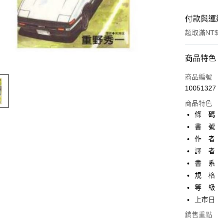
付款與運
超取滿NT$
付款方式
商品特色
信用卡一
商品編號
10051327
超商取貨
商品特色
AFTEE先
條 碼：4
相關說明
書 號：
【關於「A
作 者
ATM付款
AFTEE
便利好安
譯 者
１．簡單
書 系
２．便利
運送方式
規 格：
３．安心
等 級
全家取貨
【「AFT
上市日：2
每筆NT$8
１．於結帳
付」結帳
銷售重點