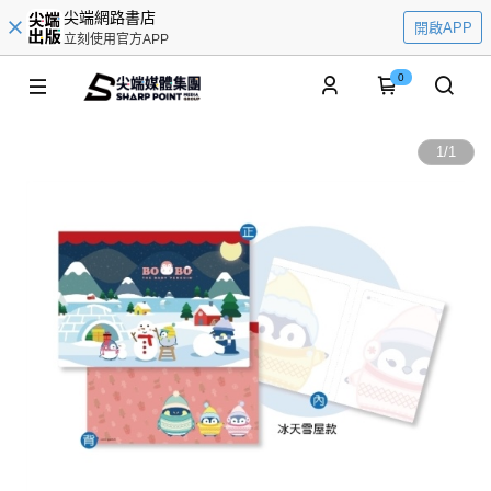
尖端網路書店
開啟APP
立刻使用官方APP
0
1
/
1