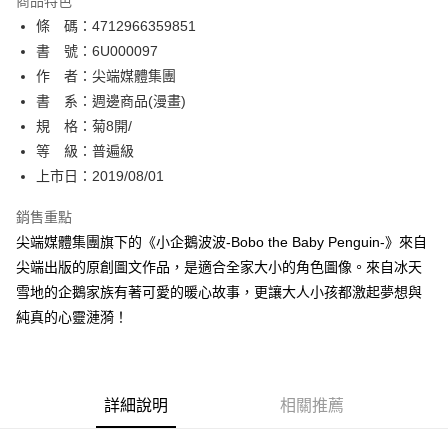
商品特色
相關說明
條 碼：4712966359851
【關於「AFTEE先享後付」】
ATM付款
AFTEE先享後付是「在收到商品之後才付款」的支付方式。 讓您購物簡單
書 號：6U000097
便利好安心！
作 者：尖端媒體集團
１．簡單：不需註冊會員、不需綁卡、不需儲值。
運送方式
書 系：週邊商品(漫畫)
２．便利：只要手機號碼，簡訊認證，即可結帳。
３．安心：先確認商品／服務後，再付款。
規 格：菊8開/
全家取貨付款
等 級：普遍級
每筆NT$80，滿NT$500(含以上)免運費
【「AFTEE先享後付」結帳流程】
１．於結帳方式選擇「AFTEE先享後付」後，將跳轉至「AFTEE先享後付」
上市日：2019/08/01
付款後全家取貨
結帳頁面，進行簡訊認證並確認金額後，即可完成結帳。
２．訂單成立數日內，您將收到繳費通知簡訊。
銷售重點
每筆NT$80，滿NT$500(含以上)免運費
３．收到繳費通知簡訊後14天內，點擊此簡訊中的連結，可透過四大超商／
尖端媒體集團旗下的《小企鵝波波-Bobo the Baby Penguin-》來自
ATM／網路銀行／等多元方式進行付款，方視為交易完成。
萊爾富取貨付款
※ 請注意：結帳手續完成當下不需立刻繳費，但若您需要取消訂單，請聯絡
尖端出版的原創圖文作品，是適合全家大小的角色圖像。來自冰天
每筆NT$80，滿NT$500(含以上)免運費
購買商品的店家。未經商家同意取消之訂單仍視為有效，需透過AFTEE先享
雪地的企鵝家族有著可愛的暖心故事，更讓大人小孩都激起夢想與
後付繳納相關費用。
純真的心靈漣漪！
付款後萊爾富取貨
※ 交易是否成功請以「AFTEE先享後付 」之結帳頁面顯示為準，若有關於
是否繳費成功／繳費後需取消欲退款等相關疑問，請聯繫「AFTEE先享後付
每筆NT$80，滿NT$500(含以上)免運費
客戶支援中心」
https://netprotections.freshdesk.com/support/home
7-11取貨付款
【注意事項】
詳細說明
相關推薦
１．透過由恩沛科技股份有限公司提供之「AFTEE先享後付」服務完成之交
每筆NT$80，滿NT$500(含以上)免運費
易，需依本服務之必要範圍內提供個人資料，並將交易相關給付款項請求債
權轉讓予恩沛科技股份有限公司。