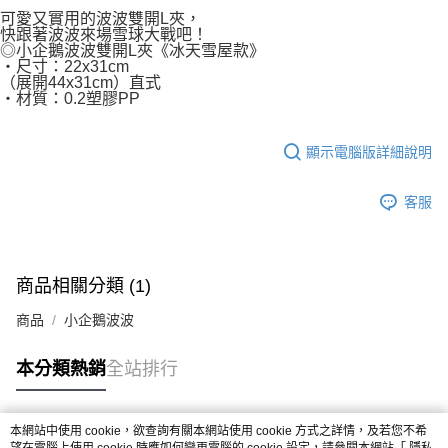
付款後7-11取貨
２．關於個人資料處理事宜，請瀏覽以下網址：
可愛又實用的波波雙開L夾，
每筆NT$80，滿NT$500(含以上)免運費
快跟著波波來場雪球大戰吧！
https://aftee.tw/terms/#terms3
◎小企鵝波波雙開L夾《冰天雪屋款》
３．未成年的使用者請事先徵得法定代理人或監護人之同意方可使用
宅配
‧尺寸：22x31cm
「AFTEE先享後付」，若未經同意申辦者引起之損失，本公司不負相關責
（展開44x31cm）直式
任。
每筆NT$100，滿NT$800(含以上)免運費
‧材質：0.2塑膠PP
４．使用「AFTEE先享後付」時，將依據個別帳號之用戶狀況，依本公司即
時審查核予不同之上限額度；若仍有額度不足之情形，本公司將視審查結果
國家/地區配送
查看運費
請求用戶進行身份認證。
顯示電腦版詳細說明
５．嚴禁一人註冊多個帳號或使用他人資訊註冊。若發現惡意使用之情形，
恩沛科技股份有限公司將有權停止該用戶之使用額度並採取法律行動。
客服
商品相關分類 (1)
商品
小企鵝波波
本分類熱銷
全站排行
本網站中使用 cookie，欲查詢有關本網站使用 cookie 方式之詳情，及若您不希
熱門標籤