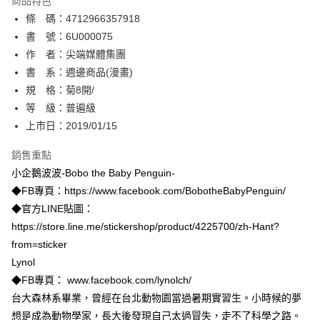
商品特色
相關說明
條 碼：4712966357918
【關於「AFTEE先享後付」】
ATM付款
AFTEE先享後付是「在收到商品之後才付款」的支付方式。 讓您購物簡單
書 號：6U000075
便利好安心！
作 者：尖端媒體集團
１．簡單：不需註冊會員、不需綁卡、不需儲值。
運送方式
書 系：週邊商品(漫畫)
２．便利：只要手機號碼，簡訊認證，即可結帳。
３．安心：先確認商品／服務後，再付款。
規 格：菊8開/
全家取貨付款
等 級：普遍級
每筆NT$80，滿NT$500(含以上)免運費
【「AFTEE先享後付」結帳流程】
１．於結帳方式選擇「AFTEE先享後付」後，將跳轉至「AFTEE先享後付」
上市日：2019/01/15
付款後全家取貨
結帳頁面，進行簡訊認證並確認金額後，即可完成結帳。
２．訂單成立數日內，您將收到繳費通知簡訊。
銷售重點
每筆NT$80，滿NT$500(含以上)免運費
３．收到繳費通知簡訊後14天內，點擊此簡訊中的連結，可透過四大超商／
小企鵝波波-Bobo the Baby Penguin-
ATM／網路銀行／等多元方式進行付款，方視為交易完成。
萊爾富取貨付款
※ 請注意：結帳手續完成當下不需立刻繳費，但若您需要取消訂單，請聯絡
◆FB專頁：https://www.facebook.com/BobotheBabyPenguin/
每筆NT$80，滿NT$500(含以上)免運費
購買商品的店家。未經商家同意取消之訂單仍視為有效，需透過AFTEE先享
◆官方LINE貼圖：
後付繳納相關費用。
https://store.line.me/stickershop/product/4225700/zh-Hant?
付款後萊爾富取貨
※ 交易是否成功請以「AFTEE先享後付 」之結帳頁面顯示為準，若有關於
是否繳費成功／繳費後需取消欲退款等相關疑問，請聯繫「AFTEE先享後付
from=sticker
每筆NT$80，滿NT$500(含以上)免運費
客戶支援中心」
https://netprotections.freshdesk.com/support/home
Lynol
7-11取貨付款
◆FB專頁： www.facebook.com/lynolch/
【注意事項】
１．透過由恩沛科技股份有限公司提供之「AFTEE先享後付」服務完成之交
每筆NT$80，滿NT$500(含以上)免運費
台大森林系畢業，曾經在台北動物園當過暑期實習生。小時候的夢
易，需依本服務之必要範圍內提供個人資料，並將交易相關給付款項請求債
想是成為動物學家，長大後發現自己太過冒失，走不了科學之路。
權轉讓予恩沛科技股份有限公司。