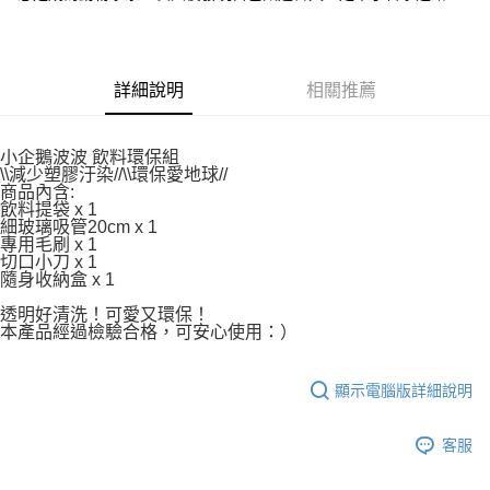
付款後7-11取貨
２．關於個人資料處理事宜，請瀏覽以下網址：
每筆NT$80，滿NT$500(含以上)免運費
https://aftee.tw/terms/#terms3
３．未成年的使用者請事先徵得法定代理人或監護人之同意方可使用
宅配
「AFTEE先享後付」，若未經同意申辦者引起之損失，本公司不負相關責
詳細說明
相關推薦
任。
每筆NT$100，滿NT$800(含以上)免運費
４．使用「AFTEE先享後付」時，將依據個別帳號之用戶狀況，依本公司即
時審查核予不同之上限額度；若仍有額度不足之情形，本公司將視審查結果
國家/地區配送
查看運費
請求用戶進行身份認證。
小企鵝波波 飲料環保組
\\減少塑膠汙染//\\環保愛地球//
５．嚴禁一人註冊多個帳號或使用他人資訊註冊。若發現惡意使用之情形，
商品內含:
恩沛科技股份有限公司將有權停止該用戶之使用額度並採取法律行動。
飲料提袋 x 1
細玻璃吸管20cm x 1
專用毛刷 x 1
切口小刀 x 1
隨身收納盒 x 1
透明好清洗！可愛又環保！
本產品經過檢驗合格，可安心使用：）
顯示電腦版詳細說明
客服