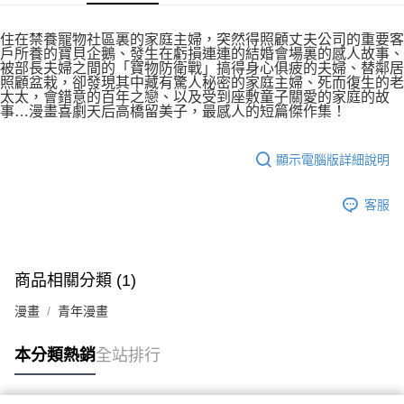
付款後7-11取貨
２．關於個人資料處理事宜，請瀏覽以下網址：
每筆NT$80，滿NT$500(含以上)免運費
https://aftee.tw/terms/#terms3
住在禁養寵物社區裏的家庭主婦，突然得照顧丈夫公司的重要客
３．未成年的使用者請事先徵得法定代理人或監護人之同意方可使用
戶所養的寶貝企鵝、發生在虧損連連的結婚會場裏的感人故事、
宅配
「AFTEE先享後付」，若未經同意申辦者引起之損失，本公司不負相關責
被部長夫婦之間的「寶物防衛戰」搞得身心俱疲的夫婦、替鄰居
任。
照顧盆栽，卻發現其中藏有驚人秘密的家庭主婦、死而復生的老
每筆NT$100，滿NT$800(含以上)免運費
４．使用「AFTEE先享後付」時，將依據個別帳號之用戶狀況，依本公司即
太太，會錯意的百年之戀、以及受到座敷童子關愛的家庭的故
事…漫畫喜劇天后高橋留美子，最感人的短篇傑作集！
時審查核予不同之上限額度；若仍有額度不足之情形，本公司將視審查結果
國家/地區配送
查看運費
請求用戶進行身份認證。
５．嚴禁一人註冊多個帳號或使用他人資訊註冊。若發現惡意使用之情形，
顯示電腦版詳細說明
恩沛科技股份有限公司將有權停止該用戶之使用額度並採取法律行動。
客服
商品相關分類 (1)
漫畫
青年漫畫
本分類熱銷
全站排行