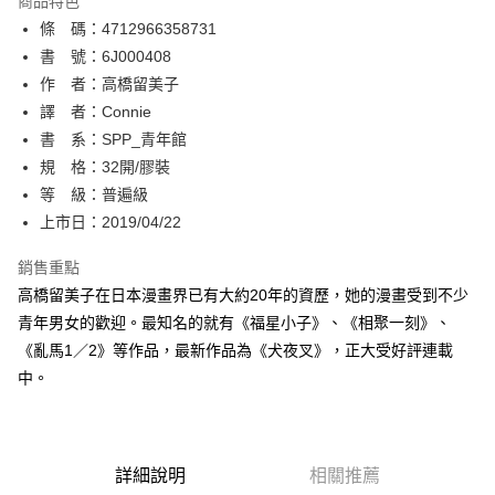
商品特色
相關說明
條 碼：4712966358731
【關於「AFTEE先享後付」】
ATM付款
AFTEE先享後付是「在收到商品之後才付款」的支付方式。 讓您購物簡單
書 號：6J000408
便利好安心！
作 者：高橋留美子
１．簡單：不需註冊會員、不需綁卡、不需儲值。
運送方式
譯 者：Connie
２．便利：只要手機號碼，簡訊認證，即可結帳。
３．安心：先確認商品／服務後，再付款。
書 系：SPP_青年館
全家取貨付款
規 格：32開/膠裝
每筆NT$80，滿NT$500(含以上)免運費
【「AFTEE先享後付」結帳流程】
１．於結帳方式選擇「AFTEE先享後付」後，將跳轉至「AFTEE先享後付」
等 級：普遍級
付款後全家取貨
結帳頁面，進行簡訊認證並確認金額後，即可完成結帳。
上市日：2019/04/22
２．訂單成立數日內，您將收到繳費通知簡訊。
每筆NT$80，滿NT$500(含以上)免運費
３．收到繳費通知簡訊後14天內，點擊此簡訊中的連結，可透過四大超商／
銷售重點
ATM／網路銀行／等多元方式進行付款，方視為交易完成。
萊爾富取貨付款
※ 請注意：結帳手續完成當下不需立刻繳費，但若您需要取消訂單，請聯絡
高橋留美子在日本漫畫界已有大約20年的資歷，她的漫畫受到不少
每筆NT$80，滿NT$500(含以上)免運費
購買商品的店家。未經商家同意取消之訂單仍視為有效，需透過AFTEE先享
青年男女的歡迎。最知名的就有《福星小子》、《相聚一刻》、
後付繳納相關費用。
《亂馬1／2》等作品，最新作品為《犬夜叉》，正大受好評連載
付款後萊爾富取貨
※ 交易是否成功請以「AFTEE先享後付 」之結帳頁面顯示為準，若有關於
是否繳費成功／繳費後需取消欲退款等相關疑問，請聯繫「AFTEE先享後付
中。
每筆NT$80，滿NT$500(含以上)免運費
客戶支援中心」
https://netprotections.freshdesk.com/support/home
7-11取貨付款
【注意事項】
１．透過由恩沛科技股份有限公司提供之「AFTEE先享後付」服務完成之交
每筆NT$80，滿NT$500(含以上)免運費
易，需依本服務之必要範圍內提供個人資料，並將交易相關給付款項請求債
詳細說明
相關推薦
權轉讓予恩沛科技股份有限公司。