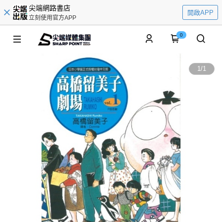
尖端網路書店
開啟APP
立刻使用官方APP
0
1
/
1