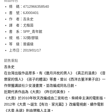
商品特色
相關說明
條 碼：4712966358540
【關於「AFTEE先享後付」】
ATM付款
AFTEE先享後付是「在收到商品之後才付款」的支付方式。 讓您購物簡單
書 號：6J000401
便利好安心！
作 者：吉永史
１．簡單：不需註冊會員、不需綁卡、不需儲值。
運送方式
譯 者：尤楷茵
２．便利：只要手機號碼，簡訊認證，即可結帳。
３．安心：先確認商品／服務後，再付款。
書 系：SPP_青年館
全家取貨付款
規 格：32開/膠裝
每筆NT$80，滿NT$500(含以上)免運費
【「AFTEE先享後付」結帳流程】
１．於結帳方式選擇「AFTEE先享後付」後，將跳轉至「AFTEE先享後付」
等 級：普遍級
付款後全家取貨
結帳頁面，進行簡訊認證並確認金額後，即可完成結帳。
上市日：2019/01/17
２．訂單成立數日內，您將收到繳費通知簡訊。
每筆NT$80，滿NT$500(含以上)免運費
３．收到繳費通知簡訊後14天內，點擊此簡訊中的連結，可透過四大超商／
銷售重點
ATM／網路銀行／等多元方式進行付款，方視為交易完成。
萊爾富取貨付款
※ 請注意：結帳手續完成當下不需立刻繳費，但若您需要取消訂單，請聯絡
吉永史
每筆NT$80，滿NT$500(含以上)免運費
購買商品的店家。未經商家同意取消之訂單仍視為有效，需透過AFTEE先享
在台灣出版作品眾多，有《邀月共枕的男人》《真正的溫柔》《音
後付繳納相關費用。
樂家的情人》《孩子的體溫》等書，曾以《西洋古董洋果子店》一
付款後萊爾富取貨
※ 交易是否成功請以「AFTEE先享後付 」之結帳頁面顯示為準，若有關於
是否繳費成功／繳費後需取消欲退款等相關疑問，請聯繫「AFTEE先享後付
作榮獲講談社少女漫畫賞，並改編成同名日劇。
每筆NT$80，滿NT$500(含以上)免運費
客戶支援中心」
https://netprotections.freshdesk.com/support/home
近期代表作品為《大奧》《昨日的美食》。
7-11取貨付款
《大奧》於2010年秋天改編成由二宮和也、柴崎幸主演的電影版。
【注意事項】
１．透過由恩沛科技股份有限公司提供之「AFTEE先享後付」服務完成之交
每筆NT$80，滿NT$500(含以上)免運費
2012年《大奧 ～誕生【有功．家光篇】》改編電視劇、續作電影
易，需依本服務之必要範圍內提供個人資料，並將交易相關給付款項請求債
《大奧 永遠》則由堺雅人主演。
權轉讓予恩沛科技股份有限公司。