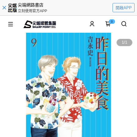
尖端網路書店
開啟APP
立刻使用官方APP
0
1
/
1