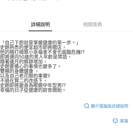
付款後7-11取貨
２．關於個人資料處理事宜，請瀏覽以下網址：
每筆NT$80，滿NT$500(含以上)免運費
https://aftee.tw/terms/#terms3
３．未成年的使用者請事先徵得法定代理人或監護人之同意方可使用
宅配
「AFTEE先享後付」，若未經同意申辦者引起之損失，本公司不負相關責
詳細說明
相關推薦
任。
每筆NT$100，滿NT$800(含以上)免運費
４．使用「AFTEE先享後付」時，將依據個別帳號之用戶狀況，依本公司即
時審查核予不同之上限額度；若仍有額度不足之情形，本公司將視審查結果
國家/地區配送
查看運費
請求用戶進行身份認證。
「自己下廚就是掌握健康的第一步。」
史朗熟悉的便宜超市即將關店，
５．嚴禁一人註冊多個帳號或使用他人資訊註冊。若發現惡意使用之情形，
他的精打細算小幸福會不會也面臨危機!?
恩沛科技股份有限公司將有權停止該用戶之使用額度並採取法律行動。
即將邁向50歲的男人年齡是禁語，
隨著歲月的痕跡增加，
史朗要擔心的事情也變多了。
雙親的身體健康 ，
以及自己老花眼的事實!!
不過在賢二的改造下，
史朗即將變身為眼鏡中年型男!?
幸福的日子從健康的飲食開始。
顯示電腦版詳細說明
客服