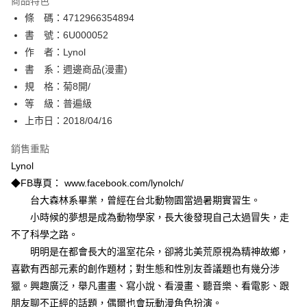
商品特色
相關說明
條 碼：4712966354894
【關於「AFTEE先享後付」】
ATM付款
AFTEE先享後付是「在收到商品之後才付款」的支付方式。 讓您購物簡單
書 號：6U000052
便利好安心！
作 者：Lynol
１．簡單：不需註冊會員、不需綁卡、不需儲值。
運送方式
書 系：週邊商品(漫畫)
２．便利：只要手機號碼，簡訊認證，即可結帳。
３．安心：先確認商品／服務後，再付款。
規 格：菊8開/
全家取貨付款
等 級：普遍級
每筆NT$80，滿NT$500(含以上)免運費
【「AFTEE先享後付」結帳流程】
１．於結帳方式選擇「AFTEE先享後付」後，將跳轉至「AFTEE先享後付」
上市日：2018/04/16
付款後全家取貨
結帳頁面，進行簡訊認證並確認金額後，即可完成結帳。
２．訂單成立數日內，您將收到繳費通知簡訊。
銷售重點
每筆NT$80，滿NT$500(含以上)免運費
３．收到繳費通知簡訊後14天內，點擊此簡訊中的連結，可透過四大超商／
Lynol
ATM／網路銀行／等多元方式進行付款，方視為交易完成。
萊爾富取貨付款
※ 請注意：結帳手續完成當下不需立刻繳費，但若您需要取消訂單，請聯絡
◆FB專頁： www.facebook.com/lynolch/
每筆NT$80，滿NT$500(含以上)免運費
購買商品的店家。未經商家同意取消之訂單仍視為有效，需透過AFTEE先享
台大森林系畢業，曾經在台北動物園當過暑期實習生。
後付繳納相關費用。
小時候的夢想是成為動物學家，長大後發現自己太過冒失，走
付款後萊爾富取貨
※ 交易是否成功請以「AFTEE先享後付 」之結帳頁面顯示為準，若有關於
是否繳費成功／繳費後需取消欲退款等相關疑問，請聯繫「AFTEE先享後付
不了科學之路。
每筆NT$80，滿NT$500(含以上)免運費
客戶支援中心」
https://netprotections.freshdesk.com/support/home
明明是在都會長大的溫室花朵，卻將北美荒原視為精神故鄉，
7-11取貨付款
喜歡有西部元素的創作題材；對生態和性別友善議題也有幾分涉
【注意事項】
１．透過由恩沛科技股份有限公司提供之「AFTEE先享後付」服務完成之交
每筆NT$80，滿NT$500(含以上)免運費
獵。興趣廣泛，舉凡畫畫、寫小說、看漫畫、聽音樂、看電影、跟
易，需依本服務之必要範圍內提供個人資料，並將交易相關給付款項請求債
朋友聊不正經的話題，偶爾也會玩動漫角色扮演。
權轉讓予恩沛科技股份有限公司。