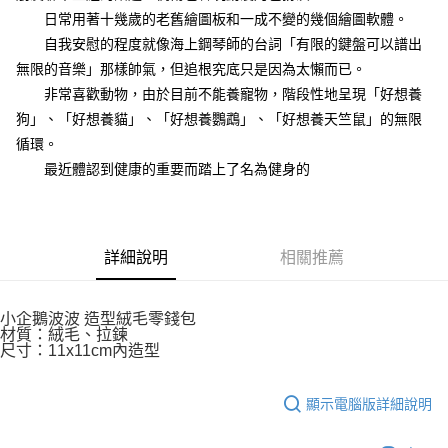
付款後7-11取貨
２．關於個人資料處理事宜，請瀏覽以下網址：
日常用著十幾歲的老舊繪圖板和一成不變的幾個繪圖軟體。
每筆NT$80，滿NT$500(含以上)免運費
https://aftee.tw/terms/#terms3
自我安慰的程度就像海上鋼琴師的台詞「有限的鍵盤可以譜出
３．未成年的使用者請事先徵得法定代理人或監護人之同意方可使用
宅配
無限的音樂」那樣帥氣，但追根究底只是因為太懶而已。
「AFTEE先享後付」，若未經同意申辦者引起之損失，本公司不負相關責
任。
每筆NT$100，滿NT$800(含以上)免運費
非常喜歡動物，由於目前不能養寵物，階段性地呈現「好想養
４．使用「AFTEE先享後付」時，將依據個別帳號之用戶狀況，依本公司即
狗」、「好想養貓」、「好想養鸚鵡」、「好想養天竺鼠」的無限
時審查核予不同之上限額度；若仍有額度不足之情形，本公司將視審查結果
國家/地區配送
查看運費
請求用戶進行身份認證。
循環。
５．嚴禁一人註冊多個帳號或使用他人資訊註冊。若發現惡意使用之情形，
最近體認到健康的重要而踏上了名為健身的
恩沛科技股份有限公司將有權停止該用戶之使用額度並採取法律行動。
詳細說明
相關推薦
小企鵝波波 造型絨毛零錢包
材質：絨毛、拉鍊
尺寸：11x11cm內造型
顯示電腦版詳細說明