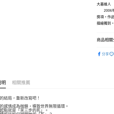
付款後全
２．訂單
大暮維人
３．收到繳
每筆NT$8
2006
／ATM／
※ 請注意
獎項。作
萊爾富取
絡購買商品
描繪獨到
先享後付
每筆NT$8
※ 交易是
是否繳費成
付款後萊
付客戶支
商品相關分
每筆NT$8
【注意事
漫畫
青
7-11取貨
１．透過由
分享
交易，需
每筆NT$8
求債權轉
２．關於
付款後7-1
https://aft
每筆NT$8
３．未成
「AFTE
說明
相關推薦
宅配
任。
４．使用「
每筆NT$1
即時審查
結果請求
的結局，重新改寫吧！
國家/地區
５．嚴禁
的感情成為枷鎖，導致世界無限循環。
形，恩沛
起點就是「芙三步的死」。
動。