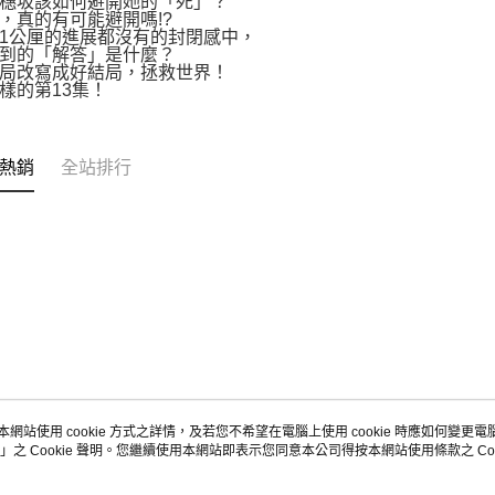
穗坂該如何避開她的「死」？
，真的有可能避開嗎!?
1公厘的進展都沒有的封閉感中，
到的「解答」是什麼？
局改寫成好結局，拯救世界！
樣的第13集！
熱銷
全站排行
本網站使用 cookie 方式之詳情，及若您不希望在電腦上使用 cookie 時應如何變更電腦的
」之 Cookie 聲明。您繼續使用本網站即表示您同意本公司得按本網站使用條款之 Coo
關於我們
客服資訊
品牌故事
購物說明