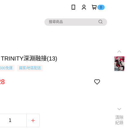
0
 TRINITY深淵融接(13)
500免運
國家/地區配送
28
清除
紀錄