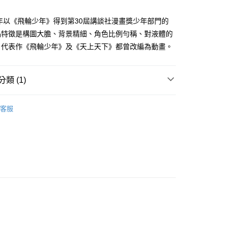
家取貨
成立數日內，您將收到繳費通知簡訊。
費通知簡訊後14天內，點擊此簡訊中的連結，可透過四大超商
0，滿NT$500(含以上)免運費
年以《飛輪少年》得到第30屆講談社漫畫獎少年部門的
網路銀行／等多元方式進行付款，方視為交易完成。
：結帳手續完成當下不需立刻繳費，但若您需要取消訂單，請聯
品特徵是構圖大膽、背景精細、角色比例勻稱、對液體的
貨付款
的店家。未經商家同意取消之訂單仍視為有效，需透過AFTEE
。代表作《飛輪少年》及《天上天下》都曾改編為動畫。
繳納相關費用。
0，滿NT$500(含以上)免運費
否成功請以「AFTEE先享後付 」之結帳頁面顯示為準，若有關於
功／繳費後需取消欲退款等相關疑問，請聯繫「AFTEE先享後
爾富取貨
援中心」
https://netprotections.freshdesk.com/support/home
類 (1)
0，滿NT$500(含以上)免運費
項】
年漫畫
付款
恩沛科技股份有限公司提供之「AFTEE先享後付」服務完成之
客服
依本服務之必要範圍內提供個人資料，並將交易相關給付款項請
0，滿NT$500(含以上)免運費
讓予恩沛科技股份有限公司。
個人資料處理事宜，請瀏覽以下網址：
1取貨
ee.tw/terms/#terms3
0，滿NT$500(含以上)免運費
年的使用者請事先徵得法定代理人或監護人之同意方可使用
E先享後付」，若未經同意申辦者引起之損失，本公司不負相關責
AFTEE先享後付」時，將依據個別帳號之用戶狀況，依本公司
00，滿NT$800(含以上)免運費
核予不同之上限額度；若仍有額度不足之情形，本公司將視審查
用戶進行身份認證。
配送
查看運費
一人註冊多個帳號或使用他人資訊註冊。若發現惡意使用之情
科技股份有限公司將有權停止該用戶之使用額度並採取法律行