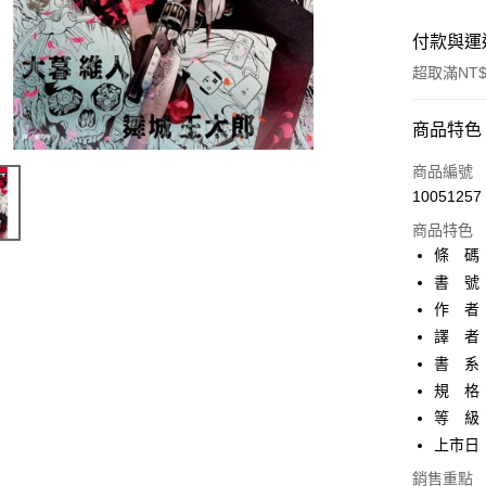
付款與運
超取滿NT$
付款方式
商品特色
信用卡一
商品編號
10051257
超商取貨
商品特色
AFTEE先
條 碼：9
相關說明
書 號：
【關於「A
作 者
ATM付款
AFTEE
便利好安
譯 者
１．簡單
書 系
２．便利
運送方式
規 格：
３．安心
等 級
全家取貨
【「AFT
上市日：2
每筆NT$8
１．於結帳
付」結帳
銷售重點