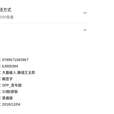
送方式
500免運
次付款
付款
享後付
789571083957
6J000384
FTEE先享後付」】
：大暮維人;舞城王太郎
先享後付是「在收到商品之後才付款」的支付方式。 讓您購物簡單
心！
：賴思宇
：不需註冊會員、不需綁卡、不需儲值。
：SPP_青年館
：只要手機號碼，簡訊認證，即可結帳。
32開/膠裝
：先確認商品／服務後，再付款。
：普遍級
付款
EE先享後付」結帳流程】
018/12/04
0，滿NT$500(含以上)免運費
方式選擇「AFTEE先享後付」後，將跳轉至「AFTEE先享後
頁面，進行簡訊認證並確認金額後，即可完成結帳。