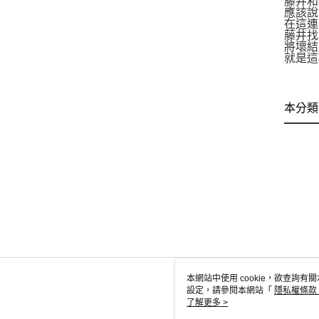
藤井和
應該說
在這連
藤井找
將壞結
就是這
本分類
本網站中使用 cookie，欲查詢有關
設定，請參閱本網站「
隱私權條款
使用 cookie。
了解更多 >