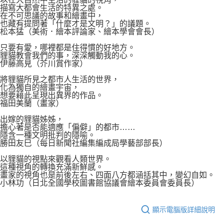
描寫大都會生活的特異之處。
在不可思議的故事和繪畫中，
也藏有提問著「什麼才是文明？」的議題。
松本猛（美術．繪本評論家、繪本學會會長）
只要有愛，哪裡都是住得慣的好地方。
貍貓教會我們的事，深深觸動我的心。
伊藤高見（芥川賞作家）
將貍貓所見之都市人生活的世界，
化為獨自的繪畫宇宙，
想要藉此呈現出異界的作品。
福田美蘭（畫家）
出嫁的貍貓姊姊，
擔心著是否能適應「偏僻」的都市……
隱含一種文明批判的隱喻。
勝田友巳（每日新聞社編集編成局學藝部部長）
以貍貓的視點來觀看人類世界。
這種視角的轉換充滿新鮮感。
畫家的視角也是前後左右、四面八方都涵括其中，變幻自如。
小林功（日北全國學校圖書館協議會繪本委員會委員長）
顯示電腦版詳細說明