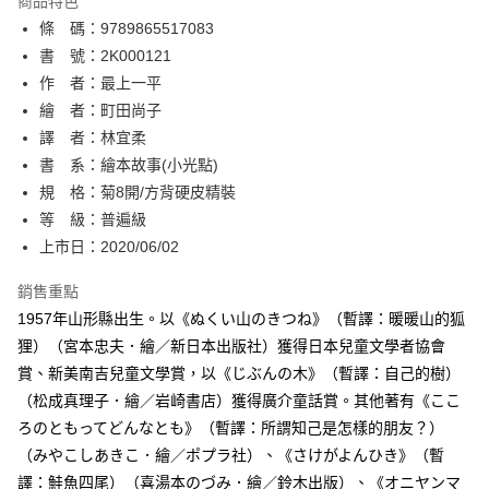
商品特色
相關說明
條 碼：9789865517083
【關於「AFTEE先享後付」】
ATM付款
AFTEE先享後付是「在收到商品之後才付款」的支付方式。 讓您購物簡單
書 號：2K000121
便利好安心！
作 者：最上一平
１．簡單：不需註冊會員、不需綁卡、不需儲值。
運送方式
繪 者：町田尚子
２．便利：只要手機號碼，簡訊認證，即可結帳。
３．安心：先確認商品／服務後，再付款。
譯 者：林宜柔
全家取貨付款
書 系：繪本故事(小光點)
每筆NT$80，滿NT$500(含以上)免運費
【「AFTEE先享後付」結帳流程】
１．於結帳方式選擇「AFTEE先享後付」後，將跳轉至「AFTEE先享後付」
規 格：菊8開/方背硬皮精裝
付款後全家取貨
結帳頁面，進行簡訊認證並確認金額後，即可完成結帳。
等 級：普遍級
２．訂單成立數日內，您將收到繳費通知簡訊。
每筆NT$80，滿NT$500(含以上)免運費
上市日：2020/06/02
３．收到繳費通知簡訊後14天內，點擊此簡訊中的連結，可透過四大超商／
ATM／網路銀行／等多元方式進行付款，方視為交易完成。
萊爾富取貨付款
※ 請注意：結帳手續完成當下不需立刻繳費，但若您需要取消訂單，請聯絡
銷售重點
每筆NT$80，滿NT$500(含以上)免運費
購買商品的店家。未經商家同意取消之訂單仍視為有效，需透過AFTEE先享
1957年山形縣出生。以《ぬくい山のきつね》（暫譯：暖暖山的狐
後付繳納相關費用。
狸）（宮本忠夫．繪／新日本出版社）獲得日本兒童文學者協會
付款後萊爾富取貨
※ 交易是否成功請以「AFTEE先享後付 」之結帳頁面顯示為準，若有關於
是否繳費成功／繳費後需取消欲退款等相關疑問，請聯繫「AFTEE先享後付
賞、新美南吉兒童文學賞，以《じぶんの木》（暫譯：自己的樹）
每筆NT$80，滿NT$500(含以上)免運費
客戶支援中心」
https://netprotections.freshdesk.com/support/home
（松成真理子．繪／岩崎書店）獲得廣介童話賞。其他著有《ここ
7-11取貨付款
ろのともってどんなとも》（暫譯：所謂知己是怎樣的朋友？）
【注意事項】
１．透過由恩沛科技股份有限公司提供之「AFTEE先享後付」服務完成之交
每筆NT$80，滿NT$500(含以上)免運費
（みやこしあきこ．繪／ポプラ社）、《さけがよんひき》（暫
易，需依本服務之必要範圍內提供個人資料，並將交易相關給付款項請求債
譯：鮭魚四尾）（喜湯本のづみ．繪／鈴木出版）、《オニヤンマ
權轉讓予恩沛科技股份有限公司。