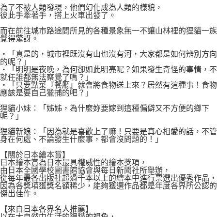
為了不被人類發現，他們幻化成為人類的樣貌，
彼此手牽著手，搭上火車出發了。
而在前往城市路途間所見的各種景象無一不讓山林裡的狸貓一族
覺得驚訝。
‧「真是的，城市裡既沒有山也沒有河，大家都是如何辨別方向
的呢？」
‧「明明是夜晚，為何卻如此明亮呢？如果發生奇怪的事情，不
就任誰都無法察覺了嗎？」
‧「只要點菜『餐廳』就會將食物送上來？居然有這種事！食物
應該是要自己獵捕的吧？」
狸貓小妹：「姊姊，為什麼妳要嫁到這種偏僻又不方便的鄉下
呢？」
狸貓新娘：「因為就是喜歡上了嘛！只要是真心相愛的話，不管
身在何處、不論發生什麼事，都會沒問題的！」
【關於日本繪本賞】
日本繪本賞為日本最具權威性的繪本獎項，
由日本全國學校圖書館協會與每日新聞社所舉辦，
從每年最各出版社超過千本以上的繪本中進行票選出優秀作品，
因為各獎項獲獎名額稀少，能夠獲選作品都是年度各界所公認的
傑出佳作。
【來自日本各界名人推薦】
以在大自然中生活的貍貓的視角，