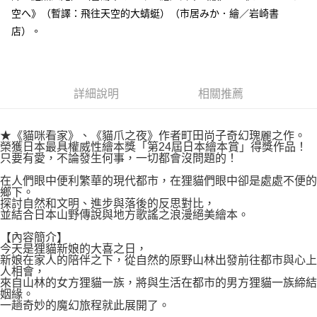
付款後7-11取貨
２．關於個人資料處理事宜，請瀏覽以下網址：
空へ》（暫譯：飛往天空的大蜻蜓）（市居みか．繪／岩崎書
每筆NT$80，滿NT$500(含以上)免運費
https://aftee.tw/terms/#terms3
店）。
３．未成年的使用者請事先徵得法定代理人或監護人之同意方可使用
宅配
「AFTEE先享後付」，若未經同意申辦者引起之損失，本公司不負相關責
任。
每筆NT$100，滿NT$800(含以上)免運費
４．使用「AFTEE先享後付」時，將依據個別帳號之用戶狀況，依本公司即
時審查核予不同之上限額度；若仍有額度不足之情形，本公司將視審查結果
國家/地區配送
查看運費
詳細說明
相關推薦
請求用戶進行身份認證。
５．嚴禁一人註冊多個帳號或使用他人資訊註冊。若發現惡意使用之情形，
恩沛科技股份有限公司將有權停止該用戶之使用額度並採取法律行動。
★《貓咪看家》、《貓爪之夜》作者町田尚子奇幻瑰麗之作。
榮獲日本最具權威性繪本獎「第24屆日本繪本賞」得獎作品！
只要有愛，不論發生何事，一切都會沒問題的！
在人們眼中便利繁華的現代都市，在狸貓們眼中卻是處處不便的
鄉下。
探討自然和文明、進步與落後的反思對比，
並結合日本山野傳說與地方歌謠之浪漫絕美繪本。
【內容簡介】
今天是狸貓新娘的大喜之日，
新娘在家人的陪伴之下，從自然的原野山林出發前往都市與心上
人相會，
來自山林的女方狸貓一族，將與生活在都市的男方狸貓一族締結
姻緣。
一趟奇妙的魔幻旅程就此展開了。