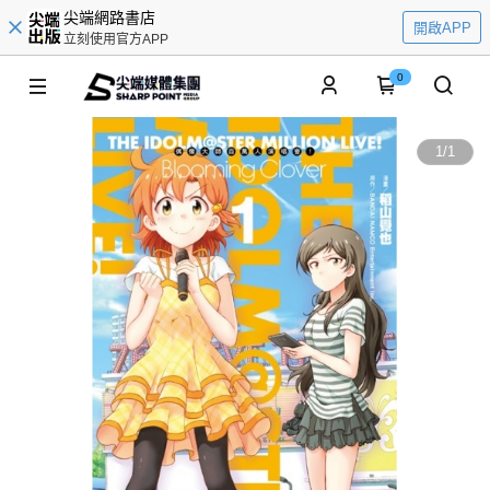
尖端網路書店
開啟APP
立刻使用官方APP
0
1
/
1