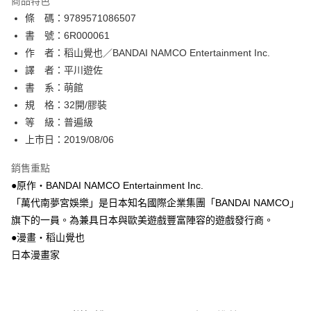
商品特色
相關說明
條 碼：9789571086507
【關於「AFTEE先享後付」】
ATM付款
AFTEE先享後付是「在收到商品之後才付款」的支付方式。 讓您購物簡單
書 號：6R000061
便利好安心！
作 者：稻山覺也／BANDAI NAMCO Entertainment Inc.
１．簡單：不需註冊會員、不需綁卡、不需儲值。
運送方式
譯 者：平川遊佐
２．便利：只要手機號碼，簡訊認證，即可結帳。
３．安心：先確認商品／服務後，再付款。
書 系：萌館
全家取貨付款
規 格：32開/膠裝
每筆NT$80，滿NT$500(含以上)免運費
【「AFTEE先享後付」結帳流程】
１．於結帳方式選擇「AFTEE先享後付」後，將跳轉至「AFTEE先享後付」
等 級：普遍級
付款後全家取貨
結帳頁面，進行簡訊認證並確認金額後，即可完成結帳。
上市日：2019/08/06
２．訂單成立數日內，您將收到繳費通知簡訊。
每筆NT$80，滿NT$500(含以上)免運費
３．收到繳費通知簡訊後14天內，點擊此簡訊中的連結，可透過四大超商／
銷售重點
ATM／網路銀行／等多元方式進行付款，方視為交易完成。
萊爾富取貨付款
※ 請注意：結帳手續完成當下不需立刻繳費，但若您需要取消訂單，請聯絡
●原作‧BANDAI NAMCO Entertainment Inc.
每筆NT$80，滿NT$500(含以上)免運費
購買商品的店家。未經商家同意取消之訂單仍視為有效，需透過AFTEE先享
「萬代南夢宮娛樂」是日本知名國際企業集團「BANDAI NAMCO」
後付繳納相關費用。
旗下的一員。為兼具日本與歐美遊戲豐富陣容的遊戲發行商。
付款後萊爾富取貨
※ 交易是否成功請以「AFTEE先享後付 」之結帳頁面顯示為準，若有關於
是否繳費成功／繳費後需取消欲退款等相關疑問，請聯繫「AFTEE先享後付
●漫畫‧稻山覺也
每筆NT$80，滿NT$500(含以上)免運費
客戶支援中心」
https://netprotections.freshdesk.com/support/home
日本漫畫家
7-11取貨付款
【注意事項】
１．透過由恩沛科技股份有限公司提供之「AFTEE先享後付」服務完成之交
每筆NT$80，滿NT$500(含以上)免運費
易，需依本服務之必要範圍內提供個人資料，並將交易相關給付款項請求債
權轉讓予恩沛科技股份有限公司。