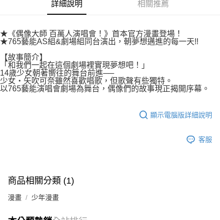
付款後7-11取貨
詳細說明
相關推薦
２．關於個人資料處理事宜，請瀏覽以下網址：
每筆NT$80，滿NT$500(含以上)免運費
https://aftee.tw/terms/#terms3
３．未成年的使用者請事先徵得法定代理人或監護人之同意方可使用
宅配
★《偶像大師 百萬人演唱會！》首本官方漫畫登場！
「AFTEE先享後付」，若未經同意申辦者引起之損失，本公司不負相關責
★765藝能AS組&劇場組同台演出，朝夢想邁進的每一天!!
任。
每筆NT$100，滿NT$800(含以上)免運費
４．使用「AFTEE先享後付」時，將依據個別帳號之用戶狀況，依本公司即
【故事簡介】
時審查核予不同之上限額度；若仍有額度不足之情形，本公司將視審查結果
國家/地區配送
查看運費
「和我們一起在這個劇場裡實現夢想吧！」
請求用戶進行身份認證。
14歲少女朝著嚮往的舞台前進──
５．嚴禁一人註冊多個帳號或使用他人資訊註冊。若發現惡意使用之情形，
少女‧矢吹可奈雖然喜歡唱歌，但歌聲有些獨特。
恩沛科技股份有限公司將有權停止該用戶之使用額度並採取法律行動。
以765藝能演唱會劇場為舞台，偶像們的故事現正揭開序幕。
顯示電腦版詳細說明
客服
商品相關分類 (1)
漫畫
少年漫畫