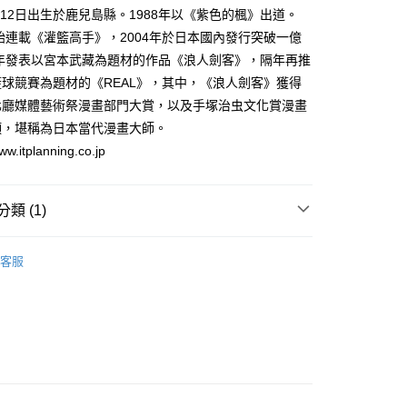
家取貨
成立數日內，您將收到繳費通知簡訊。
1月12日出生於鹿兒島縣。1988年以《紫色的楓》出道。
費通知簡訊後14天內，點擊此簡訊中的連結，可透過四大超商
0，滿NT$500(含以上)免運費
開始連載《灌籃高手》，2004年於日本國內發行突破一億
網路銀行／等多元方式進行付款，方視為交易完成。
：結帳手續完成當下不需立刻繳費，但若您需要取消訂單，請聯
8年發表以宮本武藏為題材的作品《浪人劍客》，隔年再推
貨付款
的店家。未經商家同意取消之訂單仍視為有效，需透過AFTEE
球競賽為題材的《REAL》，其中，《浪人劍客》獲得
繳納相關費用。
0，滿NT$500(含以上)免運費
否成功請以「AFTEE先享後付 」之結帳頁面顯示為準，若有關於
化廳媒體藝術祭漫畫部門大賞，以及手塚治虫文化賞漫畫
功／繳費後需取消欲退款等相關疑問，請聯繫「AFTEE先享後
爾富取貨
項，堪稱為日本當代漫畫大師。
援中心」
https://netprotections.freshdesk.com/support/home
0，滿NT$500(含以上)免運費
itplanning.co.jp
項】
付款
恩沛科技股份有限公司提供之「AFTEE先享後付」服務完成之
依本服務之必要範圍內提供個人資料，並將交易相關給付款項請
0，滿NT$500(含以上)免運費
類 (1)
讓予恩沛科技股份有限公司。
個人資料處理事宜，請瀏覽以下網址：
1取貨
年漫畫
ee.tw/terms/#terms3
客服
0，滿NT$500(含以上)免運費
年的使用者請事先徵得法定代理人或監護人之同意方可使用
E先享後付」，若未經同意申辦者引起之損失，本公司不負相關責
AFTEE先享後付」時，將依據個別帳號之用戶狀況，依本公司
00，滿NT$800(含以上)免運費
核予不同之上限額度；若仍有額度不足之情形，本公司將視審查
用戶進行身份認證。
配送
查看運費
一人註冊多個帳號或使用他人資訊註冊。若發現惡意使用之情
科技股份有限公司將有權停止該用戶之使用額度並採取法律行