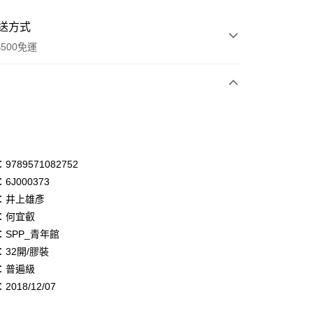
送方式
500免運
次付款
付款
享後付
789571082752
6J000373
FTEE先享後付」】
：井上雄彥
先享後付是「在收到商品之後才付款」的支付方式。 讓您購物簡單
心！
：何宜叡
：不需註冊會員、不需綁卡、不需儲值。
：SPP_青年館
：只要手機號碼，簡訊認證，即可結帳。
32開/膠裝
：先確認商品／服務後，再付款。
：普遍級
付款
EE先享後付」結帳流程】
018/12/07
0，滿NT$500(含以上)免運費
方式選擇「AFTEE先享後付」後，將跳轉至「AFTEE先享後
頁面，進行簡訊認證並確認金額後，即可完成結帳。