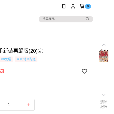
0
新裝再編版(20)完
500免運
國家/地區配送
53
清除
紀錄