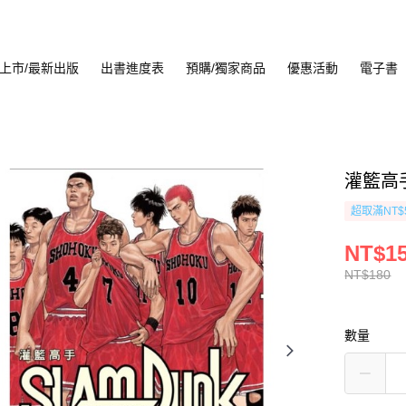
上市/最新出版
出書進度表
預購/獨家商品
優惠活動
電子書
灌籃高手
超取滿NT$
NT$1
NT$180
數量