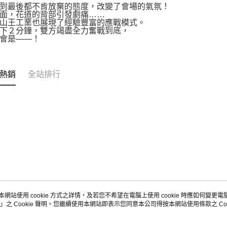
到最後都不肯放棄的態度，改變了會場的氣氛！
面，花道的背部引發劇痛……
山王工業也展現了經驗豐富的應戰模式。
下２分鐘，雙方竭盡全力奮戰到底，
會是――！
熱銷
全站排行
本網站使用 cookie 方式之詳情，及若您不希望在電腦上使用 cookie 時應如何變更電腦的
」之 Cookie 聲明。您繼續使用本網站即表示您同意本公司得按本網站使用條款之 Coo
關於我們
客服資訊
品牌故事
購物說明