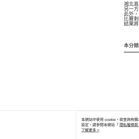
湘北直
另一方
此外，
比賽剩
結果將
本分類
本網站中使用 cookie，欲查詢有關
設定，請參閱本網站「
隱私權條款
使用 cookie。
了解更多 >