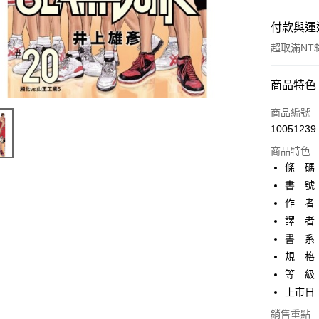
付款與運
超取滿NT$
付款方式
商品特色
信用卡一
商品編號
10051239
超商取貨
商品特色
AFTEE先
條 碼：9
相關說明
書 號：
【關於「A
作 者
ATM付款
AFTEE
便利好安
譯 者
１．簡單
書 系
２．便利
運送方式
規 格：
３．安心
等 級
全家取貨
【「AFT
上市日：2
每筆NT$8
１．於結帳
付」結帳
銷售重點