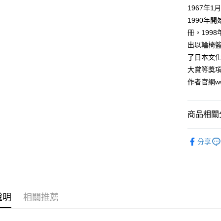
付款後全
２．訂單
1967年
３．收到繳
每筆NT$8
1990年
／ATM／
※ 請注意
冊。199
萊爾富取
絡購買商品
出以輪椅籃
先享後付
每筆NT$8
※ 交易是
了日本文
是否繳費成
付款後萊
大賞等獎
付客戶支
每筆NT$8
作者官網www.
【注意事
7-11取貨
１．透過由
交易，需
每筆NT$8
商品相關分
求債權轉
２．關於
付款後7-1
漫畫
青
https://aft
分享
每筆NT$8
３．未成
「AFTE
宅配
任。
４．使用「
每筆NT$1
即時審查
結果請求
國家/地區
說明
相關推薦
５．嚴禁
形，恩沛
動。