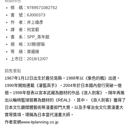
商品特色
相關說明
條 碼：9789571082752
【關於「AFTEE先享後付」】
ATM付款
AFTEE先享後付是「在收到商品之後才付款」的支付方式。 讓您購物簡單
書 號：6J000373
便利好安心！
作 者：井上雄彥
１．簡單：不需註冊會員、不需綁卡、不需儲值。
運送方式
譯 者：何宜叡
２．便利：只要手機號碼，簡訊認證，即可結帳。
３．安心：先確認商品／服務後，再付款。
書 系：SPP_青年館
全家取貨付款
規 格：32開/膠裝
每筆NT$80，滿NT$500(含以上)免運費
【「AFTEE先享後付」結帳流程】
１．於結帳方式選擇「AFTEE先享後付」後，將跳轉至「AFTEE先享後付」
等 級：普遍級
付款後全家取貨
結帳頁面，進行簡訊認證並確認金額後，即可完成結帳。
上市日：2018/12/07
２．訂單成立數日內，您將收到繳費通知簡訊。
每筆NT$80，滿NT$500(含以上)免運費
３．收到繳費通知簡訊後14天內，點擊此簡訊中的連結，可透過四大超商／
銷售重點
ATM／網路銀行／等多元方式進行付款，方視為交易完成。
萊爾富取貨付款
※ 請注意：結帳手續完成當下不需立刻繳費，但若您需要取消訂單，請聯絡
1967年1月12日出生於鹿兒島縣。1988年以《紫色的楓》出道。
每筆NT$80，滿NT$500(含以上)免運費
購買商品的店家。未經商家同意取消之訂單仍視為有效，需透過AFTEE先享
1990年開始連載《灌籃高手》，2004年於日本國內發行突破一億
後付繳納相關費用。
冊。1998年發表以宮本武藏為題材的作品《浪人劍客》，隔年再推
付款後萊爾富取貨
※ 交易是否成功請以「AFTEE先享後付 」之結帳頁面顯示為準，若有關於
是否繳費成功／繳費後需取消欲退款等相關疑問，請聯繫「AFTEE先享後付
出以輪椅籃球競賽為題材的《REAL》，其中，《浪人劍客》獲得了
每筆NT$80，滿NT$500(含以上)免運費
客戶支援中心」
https://netprotections.freshdesk.com/support/home
日本文化廳媒體藝術祭漫畫部門大賞，以及手塚治虫文化賞漫畫大
7-11取貨付款
賞等獎項，堪稱為日本當代漫畫大師。
【注意事項】
１．透過由恩沛科技股份有限公司提供之「AFTEE先享後付」服務完成之交
每筆NT$80，滿NT$500(含以上)免運費
作者官網www.itplanning.co.jp
易，需依本服務之必要範圍內提供個人資料，並將交易相關給付款項請求債
權轉讓予恩沛科技股份有限公司。