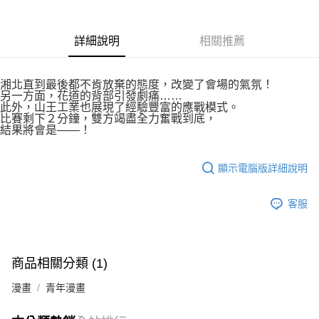
付款後7-11取貨
２．關於個人資料處理事宜，請瀏覽以下網址：
每筆NT$80，滿NT$500(含以上)免運費
https://aftee.tw/terms/#terms3
３．未成年的使用者請事先徵得法定代理人或監護人之同意方可使用
詳細說明
相關推薦
宅配
「AFTEE先享後付」，若未經同意申辦者引起之損失，本公司不負相關責
任。
每筆NT$100，滿NT$800(含以上)免運費
４．使用「AFTEE先享後付」時，將依據個別帳號之用戶狀況，依本公司即
湘北直到最後都不肯放棄的態度，改變了會場的氣氛！
時審查核予不同之上限額度；若仍有額度不足之情形，本公司將視審查結果
國家/地區配送
查看運費
另一方面，花道的背部引發劇痛……
請求用戶進行身份認證。
此外，山王工業也展現了經驗豐富的應戰模式。
５．嚴禁一人註冊多個帳號或使用他人資訊註冊。若發現惡意使用之情形，
比賽剩下２分鐘，雙方竭盡全力奮戰到底，
恩沛科技股份有限公司將有權停止該用戶之使用額度並採取法律行動。
結果將會是――！
顯示電腦版詳細說明
客服
商品相關分類 (1)
漫畫
青年漫畫