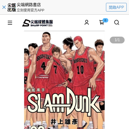
尖端網路書店
開啟APP
立刻使用官方APP
0
1
/
1