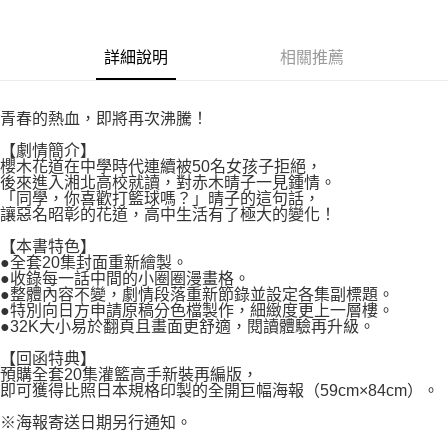
付款後7-11取貨
２．關於個人資料處理事宜，請瀏覽以下網址：
每筆NT$80，滿NT$500(含以上)免運費
https://aftee.tw/terms/#terms3
３．未成年的使用者請事先徵得法定代理人或監護人之同意方可使用
詳細說明
相關推薦
宅配
「AFTEE先享後付」，若未經同意申辦者引起之損失，本公司不負相關責
任。
每筆NT$100，滿NT$800(含以上)免運費
４．使用「AFTEE先享後付」時，將依據個別帳號之用戶狀況，依本公司即
青春的熱血，即將再次沸騰！
時審查核予不同之上限額度；若仍有額度不足之情形，本公司將視審查結果
國家/地區配送
查看運費
請求用戶進行身份認證。
【劇情簡介】
５．嚴禁一人註冊多個帳號或使用他人資訊註冊。若發現惡意使用之情形，
櫻木花道在中學時代連續被50名女孩子拒絕，
恩沛科技股份有限公司將有權停止該用戶之使用額度並採取法律行動。
後來進入湘北高校就讀，對赤木晴子一見鍾情。
「同學，你喜歡打籃球嗎？」晴子的這句話，
讓惡名昭彰的花道，高中生活有了極大的變化！
【本書特色】
●全套20集封面重新繪製。
●收錄每一話中間的小圈圈漫畫格。
●整體內容不變，劇情段落重新節錄並設定各集副標題。
●特別向日方申請原稿分色檔製作，細緻度更上一層樓。
●32K大小易於翻頁且畫面更舒適，閱讀體驗再升級。
【回函特典】
預購全套20集灌籃高手新裝再編版，
即可獲得比照日本規格印製的全開巨幅海報（59cm×84cm）。
※海報寄送日期另行通知。