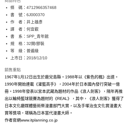
商品特色
相關說明
條 碼：4712966357468
【關於「AFTEE先享後付」】
ATM付款
AFTEE先享後付是「在收到商品之後才付款」的支付方式。 讓您購物簡單
書 號：6J000370
便利好安心！
作 者：井上雄彥
１．簡單：不需註冊會員、不需綁卡、不需儲值。
運送方式
譯 者：何宜叡
２．便利：只要手機號碼，簡訊認證，即可結帳。
３．安心：先確認商品／服務後，再付款。
書 系：SPP_青年館
全家取貨付款
規 格：32開/膠裝
每筆NT$80，滿NT$500(含以上)免運費
【「AFTEE先享後付」結帳流程】
１．於結帳方式選擇「AFTEE先享後付」後，將跳轉至「AFTEE先享後付」
等 級：普遍級
付款後全家取貨
結帳頁面，進行簡訊認證並確認金額後，即可完成結帳。
上市日：2018/12/10
２．訂單成立數日內，您將收到繳費通知簡訊。
每筆NT$80，滿NT$500(含以上)免運費
３．收到繳費通知簡訊後14天內，點擊此簡訊中的連結，可透過四大超商／
銷售重點
ATM／網路銀行／等多元方式進行付款，方視為交易完成。
萊爾富取貨付款
※ 請注意：結帳手續完成當下不需立刻繳費，但若您需要取消訂單，請聯絡
1967年1月12日出生於鹿兒島縣。1988年以《紫色的楓》出道。
每筆NT$80，滿NT$500(含以上)免運費
購買商品的店家。未經商家同意取消之訂單仍視為有效，需透過AFTEE先享
1990年開始連載《灌籃高手》，2004年於日本國內發行突破一億
後付繳納相關費用。
冊。1998年發表以宮本武藏為題材的作品《浪人劍客》，隔年再推
付款後萊爾富取貨
※ 交易是否成功請以「AFTEE先享後付 」之結帳頁面顯示為準，若有關於
是否繳費成功／繳費後需取消欲退款等相關疑問，請聯繫「AFTEE先享後付
出以輪椅籃球競賽為題材的《REAL》，其中，《浪人劍客》獲得了
每筆NT$80，滿NT$500(含以上)免運費
客戶支援中心」
https://netprotections.freshdesk.com/support/home
日本文化廳媒體藝術祭漫畫部門大賞，以及手塚治虫文化賞漫畫大
7-11取貨付款
賞等獎項，堪稱為日本當代漫畫大師。
【注意事項】
１．透過由恩沛科技股份有限公司提供之「AFTEE先享後付」服務完成之交
每筆NT$80，滿NT$500(含以上)免運費
作者官網www.itplanning.co.jp
易，需依本服務之必要範圍內提供個人資料，並將交易相關給付款項請求債
權轉讓予恩沛科技股份有限公司。