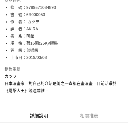
商品特色
相關說明
條 碼：9789571084893
【關於「AFTEE先享後付」】
ATM付款
AFTEE先享後付是「在收到商品之後才付款」的支付方式。 讓您購物簡單
書 號：6R000053
便利好安心！
作 者： カツヲ
１．簡單：不需註冊會員、不需綁卡、不需儲值。
運送方式
譯 者：AKIRA
２．便利：只要手機號碼，簡訊認證，即可結帳。
３．安心：先確認商品／服務後，再付款。
書 系：萌館
全家取貨付款
規 格：菊16開(25K)/膠裝
每筆NT$80，滿NT$500(含以上)免運費
【「AFTEE先享後付」結帳流程】
１．於結帳方式選擇「AFTEE先享後付」後，將跳轉至「AFTEE先享後付」
等 級：普遍級
付款後全家取貨
結帳頁面，進行簡訊認證並確認金額後，即可完成結帳。
上市日：2019/03/08
２．訂單成立數日內，您將收到繳費通知簡訊。
每筆NT$80，滿NT$500(含以上)免運費
３．收到繳費通知簡訊後14天內，點擊此簡訊中的連結，可透過四大超商／
銷售重點
ATM／網路銀行／等多元方式進行付款，方視為交易完成。
萊爾富取貨付款
※ 請注意：結帳手續完成當下不需立刻繳費，但若您需要取消訂單，請聯絡
カツヲ
每筆NT$80，滿NT$500(含以上)免運費
購買商品的店家。未經商家同意取消之訂單仍視為有效，需透過AFTEE先享
日本漫畫家。對自己的介紹是總之一直都在畫漫畫。目前活躍於
後付繳納相關費用。
《電擊大王》等連載雜。
付款後萊爾富取貨
※ 交易是否成功請以「AFTEE先享後付 」之結帳頁面顯示為準，若有關於
是否繳費成功／繳費後需取消欲退款等相關疑問，請聯繫「AFTEE先享後付
每筆NT$80，滿NT$500(含以上)免運費
客戶支援中心」
https://netprotections.freshdesk.com/support/home
7-11取貨付款
【注意事項】
詳細說明
相關推薦
１．透過由恩沛科技股份有限公司提供之「AFTEE先享後付」服務完成之交
每筆NT$80，滿NT$500(含以上)免運費
易，需依本服務之必要範圍內提供個人資料，並將交易相關給付款項請求債
權轉讓予恩沛科技股份有限公司。