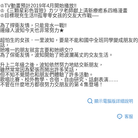
付款後7-11取貨
２．關於個人資料處理事宜，請瀏覽以下網址：
♔TV動畫預計2019年4月開始播放!!
每筆NT$80，滿NT$500(含以上)免運費
♔《三顆星彩色冒險》カツヲ老師獻上清新療癒系四格漫畫
https://aftee.tw/terms/#terms3
♔目標現充生活!!!孤零零女孩的交友大作戰──
３．未成年的使用者請事先徵得法定代理人或監護人之同意方可使用
宅配
「AFTEE先享後付」，若未經同意申辦者引起之損失，本公司不負相關責
為了捍衛友情，只能背水一戰!!
任。
每筆NT$100，滿NT$800(含以上)免運費
邊緣人波知今天也非常努力★
４．使用「AFTEE先享後付」時，將依據個別帳號之用戶狀況，依本公司即
時審查核予不同之上限額度；若仍有額度不足之情形，本公司將視審查結果
國家/地區配送
查看運費
超怕生的女孩．一里波知，要是不能和國中全班同學變成朋友的
請求用戶進行身份認證。
話，
５．嚴禁一人註冊多個帳號或使用他人資訊註冊。若發現惡意使用之情形，
她唯一的朋友就宣言要和她絕交!?
為了保衛友情，波知開始了她波瀾萬丈的交友生活。
恩沛科技股份有限公司將有權停止該用戶之使用額度並採取法律行動。
升上二年級之後，波知依然努力地結交新朋友，
雖然常常因為緊張而鬧出許多笑話，
但不知不覺間也和朋友們體驗了許多活動。
歌唱比賽、校外教學、合宿、自由研究、話劇表演……
不管在什麼地方都很努力交朋友的第４集登場！
顯示電腦版詳細說明
客服