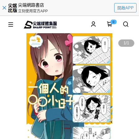
尖端網路書店
開啟APP
立刻使用官方APP
0
1
/
1