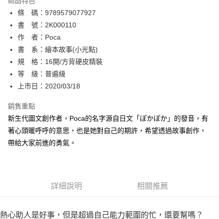
商品特色
相關說明
條 碼：9789579077927
【關於「AFTEE先享後付」】
ATM付款
AFTEE先享後付是「在收到商品之後才付款」的支付方式。 讓您購物簡單
書 號：2K000110
便利好安心！
作 者：Poca
１．簡單：不需註冊會員、不需綁卡、不需儲值。
運送方式
書 系：繪本故事(小光點)
２．便利：只要手機號碼，簡訊認證，即可結帳。
３．安心：先確認商品／服務後，再付款。
規 格：16開/方背硬皮精裝
全家取貨付款
等 級：普遍級
每筆NT$80，滿NT$500(含以上)免運費
【「AFTEE先享後付」結帳流程】
１．於結帳方式選擇「AFTEE先享後付」後，將跳轉至「AFTEE先享後付」
上市日：2020/03/18
付款後全家取貨
結帳頁面，進行簡訊認證並確認金額後，即可完成結帳。
２．訂單成立數日內，您將收到繳費通知簡訊。
銷售重點
每筆NT$80，滿NT$500(含以上)免運費
３．收到繳費通知簡訊後14天內，點擊此簡訊中的連結，可透過四大超商／
新生代圖文創作者，Poca的名字源自日文「ぽかぽか」的發音，有
ATM／網路銀行／等多元方式進行付款，方視為交易完成。
萊爾富取貨付款
※ 請注意：結帳手續完成當下不需立刻繳費，但若您需要取消訂單，請聯絡
著心頭暖呼呼的意思，也是她對自己的期許，希望透過故事創作，
每筆NT$80，滿NT$500(含以上)免運費
購買商品的店家。未經商家同意取消之訂單仍視為有效，需透過AFTEE先享
帶給大家前進的勇氣。
後付繳納相關費用。
付款後萊爾富取貨
※ 交易是否成功請以「AFTEE先享後付 」之結帳頁面顯示為準，若有關於
是否繳費成功／繳費後需取消欲退款等相關疑問，請聯繫「AFTEE先享後付
每筆NT$80，滿NT$500(含以上)免運費
客戶支援中心」
https://netprotections.freshdesk.com/support/home
詳細說明
相關推薦
7-11取貨付款
【注意事項】
１．透過由恩沛科技股份有限公司提供之「AFTEE先享後付」服務完成之交
每筆NT$80，滿NT$500(含以上)免運費
易，需依本服務之必要範圍內提供個人資料，並將交易相關給付款項請求債
熱心助人是好事，但是超過自己能力範圍的忙，還要幫嗎？
權轉讓予恩沛科技股份有限公司。