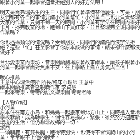
付款後7-11取貨
跟著小河童一起學習適當拒絕別人的好方法吧！
２．關於個人資料處理事宜，請瀏覽以下網址：
每筆NT$80，滿NT$500(含以上)免運費
https://aftee.tw/terms/#terms3
明天是喬弗瑞先生的生日，同學們忙著準備替他慶生，可是，朋
３．未成年的使用者請事先徵得法定代理人或監護人之同意方可使用
友們都有各自的事情要請小河童幫忙，小河童自己也要負責整理
宅配
「AFTEE先享後付」，若未經同意申辦者引起之損失，本公司不負相關責
大家的作業，只剩不到一天的時間，小河童有辦法在時間內畫好
卡片、掃完教室的地、跑到山下買紅茶、並且整理完全班同學的
任。
每筆NT$100，滿NT$800(含以上)免運費
作業嗎？
４．使用「AFTEE先享後付」時，將依據個別帳號之用戶狀況，依本公司即
時審查核予不同之上限額度；若仍有額度不足之情形，本公司將視審查結果
國家/地區配送
查看運費
你也遇過類似的情況嗎？受到朋友、同學們的請託而沒辦法拒
請求用戶進行身份認證。
絕？這些「忙」甚至影響了你原本該做的事情，結果卻什麼都沒
５．嚴禁一人註冊多個帳號或使用他人資訊註冊。若發現惡意使用之情形，
做好？
恩沛科技股份有限公司將有權停止該用戶之使用額度並採取法律行動。
台北愛樂室內樂坊‧音樂閱讀劇場原著故事繪本，讓孩子跟著小
河童一起學習面對焦慮不安，在上學路上建立勇氣與自信！
暖心推薦
王意中心理治療所 所長/臨床心理師 王意中
繪本閱讀推廣者暨親職作家 李貞慧
一起來彎樂‧彎彎的語文遊樂園 彎彎老師
【人物介紹】
小河童
原本住在南方小島，和媽媽一起搬家到北方山上，同時進入當地
學校就讀，成為轉學生。個性容易擔心、緊張，雖然努力適應新
環境的生活，但仍想念故鄉的一切。
潔西
一頭馴鹿，有雙長腿，跑得特別快，也使得不習慣爬山的小河
童，常常跟不上他的腳步。