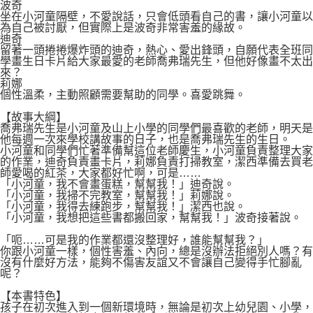
波奇
坐在小河童隔壁，不愛說話，只會低頭看自己的書，讓小河童以
為自己被討厭，但實際上是波奇非常害羞的緣故。
迪奇
留著一頭捲捲爆炸頭的迪奇，熱心、愛出鋒頭，自願代表全班同
學畫生日卡片給大家最愛的老師喬弗瑞先生，但他好像畫不太出
來？
莉娜
個性溫柔，主動照顧需要幫助的同學。喜愛跳舞。
【故事大綱】
喬弗瑞先生是小河童及山上小學的同學們最喜歡的老師，明天是
他每週一次來學校講故事的日子，也是喬弗瑞先生的生日。
小河童和同學們忙著準備幫這位老師慶生，小河童負責整理大家
的作業，迪奇負責畫卡片，莉娜負責打掃教室，潔西準備去買老
師愛喝的紅茶，大家都好忙啊，可是……
「小河童，我不會畫蛋糕，幫幫我！」迪奇說。
「小河童，我掃不完教室，幫幫我！」莉娜說。
「小河童，我得去練跑步，幫幫我！」潔西也說。
「小河童，我想把這些書都搬回家，幫幫我！」波奇接著說。
「呃……可是我的作業都還沒整理好，誰能幫幫我？」
你跟小河童一樣，個性害羞、內向，總是沒辦法拒絕別人嗎？有
沒有什麼好方法，能夠不傷害友誼又不會讓自己變得手忙腳亂
呢？
【本書特色】
孩子在初次進入到一個新環境時，無論是初次上幼兒園、小學，