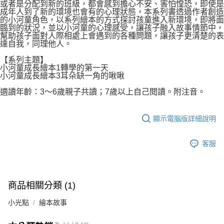
或者是分配到新的班級，都會感到擔心不安、害怕惶恐，即使是
成年人到了新的環境也會有的心理狀態，本系列書透過作者創造
的小河童角色，以系列繪本的方式探討孩童進入新環境，即將面
臨到的狀況，並以小河童的心理感受，讓孩子融入故事情節中，
幫助孩子面對人際相處上會遇到的各種問題，讓孩子更清楚的表
達自我，同理他人。
【系列主題】
小河童成長繪本1轉學的第一天
小河童成長繪本3耳朵缺一角的啾啾
適讀年齡：3～6歲親子共讀；7歲以上自己閱讀。附注音。
顯示電腦版詳細說明
客服
商品相關分類 (1)
小光點
繪本故事