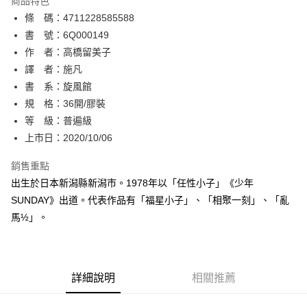
商品特色
相關說明
條 碼：4711228585588
【關於「AFTEE先享後付」】
ATM付款
AFTEE先享後付是「在收到商品之後才付款」的支付方式。 讓您購物簡單
書 號：6Q000149
便利好安心！
作 者：高橋留美子
１．簡單：不需註冊會員、不需綁卡、不需儲值。
運送方式
譯 者：施凡
２．便利：只要手機號碼，簡訊認證，即可結帳。
３．安心：先確認商品／服務後，再付款。
書 系：旋風館
全家取貨付款
規 格：36開/膠裝
每筆NT$80，滿NT$500(含以上)免運費
【「AFTEE先享後付」結帳流程】
１．於結帳方式選擇「AFTEE先享後付」後，將跳轉至「AFTEE先享後付」
等 級：普遍級
付款後全家取貨
結帳頁面，進行簡訊認證並確認金額後，即可完成結帳。
上市日：2020/10/06
２．訂單成立數日內，您將收到繳費通知簡訊。
每筆NT$80，滿NT$500(含以上)免運費
３．收到繳費通知簡訊後14天內，點擊此簡訊中的連結，可透過四大超商／
銷售重點
ATM／網路銀行／等多元方式進行付款，方視為交易完成。
萊爾富取貨付款
※ 請注意：結帳手續完成當下不需立刻繳費，但若您需要取消訂單，請聯絡
出生於日本新潟縣新潟市。1978年以「任性小子」《少年
每筆NT$80，滿NT$500(含以上)免運費
購買商品的店家。未經商家同意取消之訂單仍視為有效，需透過AFTEE先享
SUNDAY》出道。代表作品有「福星小子」、「相聚一刻」、「亂
後付繳納相關費用。
馬½」。
付款後萊爾富取貨
※ 交易是否成功請以「AFTEE先享後付 」之結帳頁面顯示為準，若有關於
是否繳費成功／繳費後需取消欲退款等相關疑問，請聯繫「AFTEE先享後付
每筆NT$80，滿NT$500(含以上)免運費
客戶支援中心」
https://netprotections.freshdesk.com/support/home
7-11取貨付款
【注意事項】
詳細說明
相關推薦
１．透過由恩沛科技股份有限公司提供之「AFTEE先享後付」服務完成之交
每筆NT$80，滿NT$500(含以上)免運費
易，需依本服務之必要範圍內提供個人資料，並將交易相關給付款項請求債
權轉讓予恩沛科技股份有限公司。