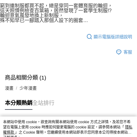
付款後7-11取貨
２．關於個人資料處理事宜，請瀏覽以下網址：
窮到連制服都買不起，總是穿同一套體育服的輪迴，
每筆NT$80，滿NT$500(含以上)免運費
這天照慣例檢查百葉箱，居然發現了一套學生制服!?
https://aftee.tw/terms/#terms3
輪迴意氣風發地換上新制服，
３．未成年的使用者請事先徵得法定代理人或監護人之同意方可使用
宅配
殊不知早已一腳踏入那個人設下的圈套…
「AFTEE先享後付」，若未經同意申辦者引起之損失，本公司不負相關責
任。
每筆NT$100，滿NT$800(含以上)免運費
４．使用「AFTEE先享後付」時，將依據個別帳號之用戶狀況，依本公司即
顯示電腦版詳細說明
時審查核予不同之上限額度；若仍有額度不足之情形，本公司將視審查結果
國家/地區配送
查看運費
請求用戶進行身份認證。
５．嚴禁一人註冊多個帳號或使用他人資訊註冊。若發現惡意使用之情形，
客服
恩沛科技股份有限公司將有權停止該用戶之使用額度並採取法律行動。
商品相關分類 (1)
漫畫
少年漫畫
本分類熱銷
全站排行
本網站中使用 cookie，欲查詢有關本網站使用 cookie 方式之詳情，及若您不希
熱門標籤
望在電腦上使用 cookie 時應如何變更電腦的 cookie 設定，請參閱本網站「
隱私
權條款
」之 Cookie 聲明。您繼續使用本網站即表示您同意本公司得按本網站使