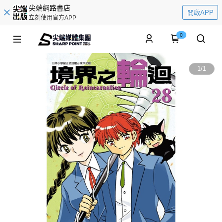
尖端網路書店
開啟APP
立刻使用官方APP
0
1
/
1