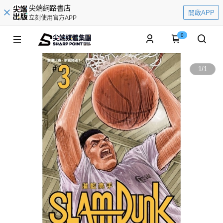
尖端網路書店
開啟APP
立刻使用官方APP
0
1
/
1