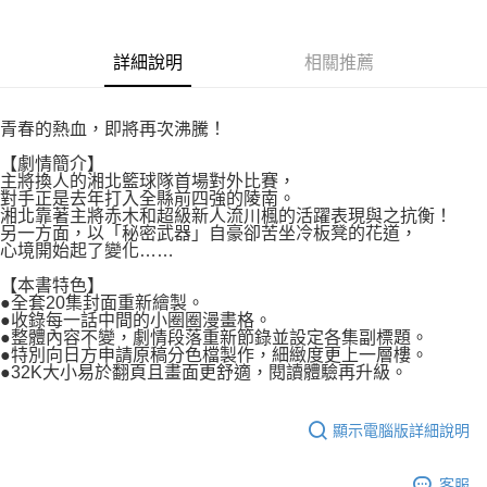
付款後7-11取貨
２．關於個人資料處理事宜，請瀏覽以下網址：
每筆NT$80，滿NT$500(含以上)免運費
https://aftee.tw/terms/#terms3
３．未成年的使用者請事先徵得法定代理人或監護人之同意方可使用
詳細說明
相關推薦
宅配
「AFTEE先享後付」，若未經同意申辦者引起之損失，本公司不負相關責
任。
每筆NT$100，滿NT$800(含以上)免運費
４．使用「AFTEE先享後付」時，將依據個別帳號之用戶狀況，依本公司即
青春的熱血，即將再次沸騰！
時審查核予不同之上限額度；若仍有額度不足之情形，本公司將視審查結果
國家/地區配送
查看運費
請求用戶進行身份認證。
【劇情簡介】
５．嚴禁一人註冊多個帳號或使用他人資訊註冊。若發現惡意使用之情形，
主將換人的湘北籃球隊首場對外比賽，
恩沛科技股份有限公司將有權停止該用戶之使用額度並採取法律行動。
對手正是去年打入全縣前四強的陵南。
湘北靠著主將赤木和超級新人流川楓的活躍表現與之抗衡！
另一方面，以「秘密武器」自豪卻苦坐冷板凳的花道，
心境開始起了變化……
【本書特色】
●全套20集封面重新繪製。
●收錄每一話中間的小圈圈漫畫格。
●整體內容不變，劇情段落重新節錄並設定各集副標題。
●特別向日方申請原稿分色檔製作，細緻度更上一層樓。
●32K大小易於翻頁且畫面更舒適，閱讀體驗再升級。
顯示電腦版詳細說明
客服