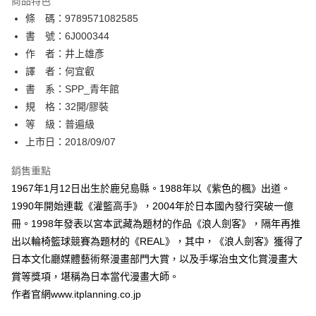
商品特色
相關說明
條 碼：9789571082585
【關於「AFTEE先享後付」】
ATM付款
AFTEE先享後付是「在收到商品之後才付款」的支付方式。 讓您購物簡單
書 號：6J000344
便利好安心！
作 者：井上雄彥
１．簡單：不需註冊會員、不需綁卡、不需儲值。
運送方式
譯 者：何宜叡
２．便利：只要手機號碼，簡訊認證，即可結帳。
３．安心：先確認商品／服務後，再付款。
書 系：SPP_青年館
全家取貨付款
規 格：32開/膠裝
每筆NT$80，滿NT$500(含以上)免運費
【「AFTEE先享後付」結帳流程】
１．於結帳方式選擇「AFTEE先享後付」後，將跳轉至「AFTEE先享後付」
等 級：普遍級
付款後全家取貨
結帳頁面，進行簡訊認證並確認金額後，即可完成結帳。
上市日：2018/09/07
２．訂單成立數日內，您將收到繳費通知簡訊。
每筆NT$80，滿NT$500(含以上)免運費
３．收到繳費通知簡訊後14天內，點擊此簡訊中的連結，可透過四大超商／
銷售重點
ATM／網路銀行／等多元方式進行付款，方視為交易完成。
萊爾富取貨付款
※ 請注意：結帳手續完成當下不需立刻繳費，但若您需要取消訂單，請聯絡
1967年1月12日出生於鹿兒島縣。1988年以《紫色的楓》出道。
每筆NT$80，滿NT$500(含以上)免運費
購買商品的店家。未經商家同意取消之訂單仍視為有效，需透過AFTEE先享
1990年開始連載《灌籃高手》，2004年於日本國內發行突破一億
後付繳納相關費用。
冊。1998年發表以宮本武藏為題材的作品《浪人劍客》，隔年再推
付款後萊爾富取貨
※ 交易是否成功請以「AFTEE先享後付 」之結帳頁面顯示為準，若有關於
是否繳費成功／繳費後需取消欲退款等相關疑問，請聯繫「AFTEE先享後付
出以輪椅籃球競賽為題材的《REAL》，其中，《浪人劍客》獲得了
每筆NT$80，滿NT$500(含以上)免運費
客戶支援中心」
https://netprotections.freshdesk.com/support/home
日本文化廳媒體藝術祭漫畫部門大賞，以及手塚治虫文化賞漫畫大
7-11取貨付款
賞等獎項，堪稱為日本當代漫畫大師。
【注意事項】
１．透過由恩沛科技股份有限公司提供之「AFTEE先享後付」服務完成之交
每筆NT$80，滿NT$500(含以上)免運費
作者官網www.itplanning.co.jp
易，需依本服務之必要範圍內提供個人資料，並將交易相關給付款項請求債
權轉讓予恩沛科技股份有限公司。