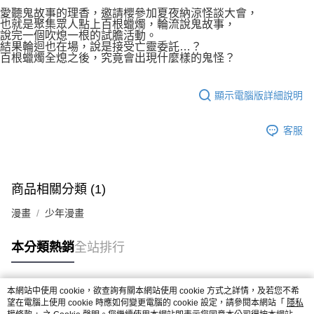
付款後7-11取貨
２．關於個人資料處理事宜，請瀏覽以下網址：
愛聽鬼故事的理香，邀請櫻參加夏夜納涼怪談大會，
每筆NT$80，滿NT$500(含以上)免運費
也就是聚集眾人點上百根蠟燭，輪流說鬼故事，
https://aftee.tw/terms/#terms3
說完一個吹熄一根的試膽活動。
３．未成年的使用者請事先徵得法定代理人或監護人之同意方可使用
宅配
結果輪迴也在場，說是接受亡靈委託…？
「AFTEE先享後付」，若未經同意申辦者引起之損失，本公司不負相關責
百根蠟燭全熄之後，究竟會出現什麼樣的鬼怪？
任。
每筆NT$100，滿NT$800(含以上)免運費
４．使用「AFTEE先享後付」時，將依據個別帳號之用戶狀況，依本公司即
時審查核予不同之上限額度；若仍有額度不足之情形，本公司將視審查結果
國家/地區配送
查看運費
顯示電腦版詳細說明
請求用戶進行身份認證。
５．嚴禁一人註冊多個帳號或使用他人資訊註冊。若發現惡意使用之情形，
恩沛科技股份有限公司將有權停止該用戶之使用額度並採取法律行動。
客服
商品相關分類 (1)
漫畫
少年漫畫
本分類熱銷
全站排行
本網站中使用 cookie，欲查詢有關本網站使用 cookie 方式之詳情，及若您不希
熱門標籤
望在電腦上使用 cookie 時應如何變更電腦的 cookie 設定，請參閱本網站「
隱私