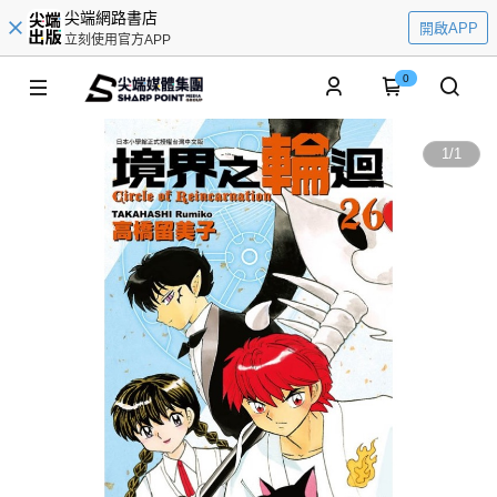
尖端網路書店
開啟APP
立刻使用官方APP
0
1
/
1