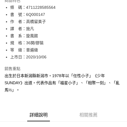
商品特色
相關說明
條 碼：4711228585564
【關於「AFTEE先享後付」】
ATM付款
AFTEE先享後付是「在收到商品之後才付款」的支付方式。 讓您購物簡單
書 號：6Q000147
便利好安心！
作 者：高橋留美子
１．簡單：不需註冊會員、不需綁卡、不需儲值。
運送方式
譯 者：施凡
２．便利：只要手機號碼，簡訊認證，即可結帳。
３．安心：先確認商品／服務後，再付款。
書 系：旋風館
全家取貨付款
規 格：36開/膠裝
每筆NT$80，滿NT$500(含以上)免運費
【「AFTEE先享後付」結帳流程】
１．於結帳方式選擇「AFTEE先享後付」後，將跳轉至「AFTEE先享後付」
等 級：普遍級
付款後全家取貨
結帳頁面，進行簡訊認證並確認金額後，即可完成結帳。
上市日：2020/10/06
２．訂單成立數日內，您將收到繳費通知簡訊。
每筆NT$80，滿NT$500(含以上)免運費
３．收到繳費通知簡訊後14天內，點擊此簡訊中的連結，可透過四大超商／
銷售重點
ATM／網路銀行／等多元方式進行付款，方視為交易完成。
萊爾富取貨付款
※ 請注意：結帳手續完成當下不需立刻繳費，但若您需要取消訂單，請聯絡
出生於日本新潟縣新潟市。1978年以「任性小子」《少年
每筆NT$80，滿NT$500(含以上)免運費
購買商品的店家。未經商家同意取消之訂單仍視為有效，需透過AFTEE先享
SUNDAY》出道。代表作品有「福星小子」、「相聚一刻」、「亂
後付繳納相關費用。
馬½」。
付款後萊爾富取貨
※ 交易是否成功請以「AFTEE先享後付 」之結帳頁面顯示為準，若有關於
是否繳費成功／繳費後需取消欲退款等相關疑問，請聯繫「AFTEE先享後付
每筆NT$80，滿NT$500(含以上)免運費
客戶支援中心」
https://netprotections.freshdesk.com/support/home
7-11取貨付款
【注意事項】
詳細說明
相關推薦
１．透過由恩沛科技股份有限公司提供之「AFTEE先享後付」服務完成之交
每筆NT$80，滿NT$500(含以上)免運費
易，需依本服務之必要範圍內提供個人資料，並將交易相關給付款項請求債
權轉讓予恩沛科技股份有限公司。