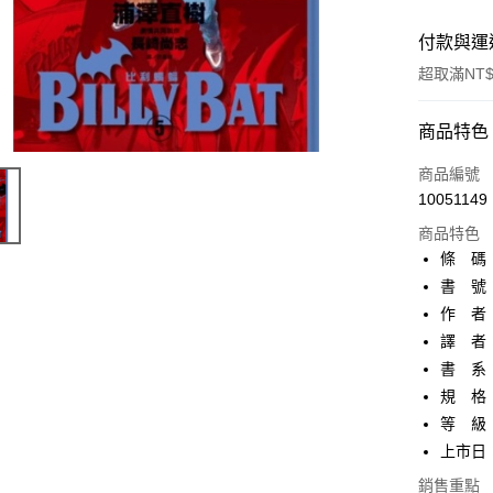
付款與運
超取滿NT$
付款方式
商品特色
信用卡一
商品編號
10051149
超商取貨
商品特色
AFTEE先
條 碼：4
相關說明
書 號：
【關於「A
作 者
ATM付款
AFTEE
便利好安
譯 者
１．簡單
書 系
２．便利
運送方式
規 格：
３．安心
等 級
全家取貨
【「AFT
上市日：2
每筆NT$8
１．於結帳
付」結帳
銷售重點