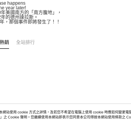
ase happens
e year later!
60年美國南方的「南方腹地」，
62年的德州達拉斯。
年，那個事件即將發生了！！
熱銷
全站排行
本網站使用 cookie 方式之詳情，及若您不希望在電腦上使用 cookie 時應如何變更電腦的
」之 Cookie 聲明。您繼續使用本網站即表示您同意本公司得按本網站使用條款之 Coo
關於我們
客服資訊
品牌故事
購物說明