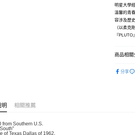
付款後全
２．訂單
明星大學經
３．收到繳
每筆NT$8
溫馨的青
／ATM／
※ 請注意
容涉及歷史
萊爾富取
絡購買商品
（以柔克剛
先享後付
每筆NT$8
※ 交易是
『PLUTO
是否繳費成
付款後萊
付客戶支
每筆NT$8
商品相關分
【注意事
7-11取貨
１．透過由
漫畫
青
交易，需
每筆NT$8
分享
求債權轉
２．關於
付款後7-1
https://aft
每筆NT$8
３．未成
「AFTE
宅配
任。
４．使用「
說明
相關推薦
每筆NT$1
即時審查
結果請求
國家/地區
５．嚴禁
0 from Southern U.S.
形，恩沛
South”
動。
te of Texas Dallas of 1962.