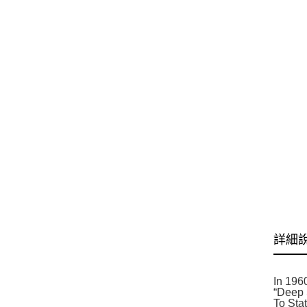
詳細
In 196
“Deep 
To Sta