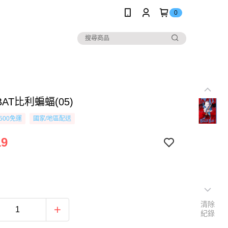
0
 BAT比利蝙蝠(05)
500免運
國家/地區配送
19
清除
紀錄