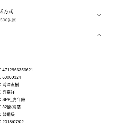
送方式
500免運
次付款
付款
享後付
712966356621
6J000324
FTEE先享後付」】
：浦澤直樹
先享後付是「在收到商品之後才付款」的支付方式。 讓您購物簡單
心！
：許嘉祥
：不需註冊會員、不需綁卡、不需儲值。
：SPP_青年館
：只要手機號碼，簡訊認證，即可結帳。
32開/膠裝
：先確認商品／服務後，再付款。
：普遍級
付款
EE先享後付」結帳流程】
018/07/02
0，滿NT$500(含以上)免運費
方式選擇「AFTEE先享後付」後，將跳轉至「AFTEE先享後
頁面，進行簡訊認證並確認金額後，即可完成結帳。