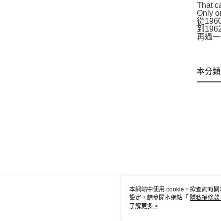
That c
Only on
從19
到19
再過一
本分類
本網站中使用 cookie，欲查詢有關
設定，請參閱本網站「
隱私權條款
使用 cookie。
了解更多 >