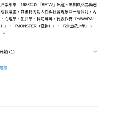
家取貨
成立數日內，您將收到繳費通知簡訊。
濟學部畢。1983年以『BETA!』出道。早期風格為勵志
費通知簡訊後14天內，點擊此簡訊中的連結，可透過四大超商
0，滿NT$500(含以上)免運費
春成長漫畫，其後轉向對人性與社會現象深一層探討，內
網路銀行／等多元方式進行付款，方視為交易完成。
：結帳手續完成當下不需立刻繳費，但若您需要取消訂單，請聯
、心理學、犯罪學、科幻等等。代表作有『YAWARA!
貨付款
的店家。未經商家同意取消之訂單仍視為有效，需透過AFTEE
）』、『MONSTER（怪物）』、『20世紀少年』、
繳納相關費用。
0，滿NT$500(含以上)免運費
否成功請以「AFTEE先享後付 」之結帳頁面顯示為準，若有關於
』。
功／繳費後需取消欲退款等相關疑問，請聯繫「AFTEE先享後
爾富取貨
援中心」
https://netprotections.freshdesk.com/support/home
0，滿NT$500(含以上)免運費
類 (1)
項】
付款
恩沛科技股份有限公司提供之「AFTEE先享後付」服務完成之
年漫畫
依本服務之必要範圍內提供個人資料，並將交易相關給付款項請
0，滿NT$500(含以上)免運費
客服
讓予恩沛科技股份有限公司。
個人資料處理事宜，請瀏覽以下網址：
1取貨
ee.tw/terms/#terms3
0，滿NT$500(含以上)免運費
年的使用者請事先徵得法定代理人或監護人之同意方可使用
E先享後付」，若未經同意申辦者引起之損失，本公司不負相關責
AFTEE先享後付」時，將依據個別帳號之用戶狀況，依本公司
00，滿NT$800(含以上)免運費
核予不同之上限額度；若仍有額度不足之情形，本公司將視審查
用戶進行身份認證。
配送
查看運費
一人註冊多個帳號或使用他人資訊註冊。若發現惡意使用之情
科技股份有限公司將有權停止該用戶之使用額度並採取法律行