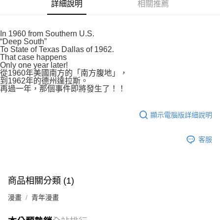
付款後7-11取貨
詳細說明
相關推薦
２．關於個人資料處理事宜，請瀏覽以下網址：
每筆NT$80，滿NT$500(含以上)免運費
https://aftee.tw/terms/#terms3
３．未成年的使用者請事先徵得法定代理人或監護人之同意方可使用
宅配
In 1960 from Southern U.S.
「AFTEE先享後付」，若未經同意申辦者引起之損失，本公司不負相關責
“Deep South”
任。
每筆NT$100，滿NT$800(含以上)免運費
To State of Texas Dallas of 1962.
４．使用「AFTEE先享後付」時，將依據個別帳號之用戶狀況，依本公司即
That case happens
時審查核予不同之上限額度；若仍有額度不足之情形，本公司將視審查結果
國家/地區配送
查看運費
Only one year later!
請求用戶進行身份認證。
從1960年美國南方的「南方腹地」，
５．嚴禁一人註冊多個帳號或使用他人資訊註冊。若發現惡意使用之情形，
到1962年的德州達拉斯。
恩沛科技股份有限公司將有權停止該用戶之使用額度並採取法律行動。
再過一年，那個事件即將發生了！！
顯示電腦版詳細說明
客服
商品相關分類 (1)
漫畫
青年漫畫