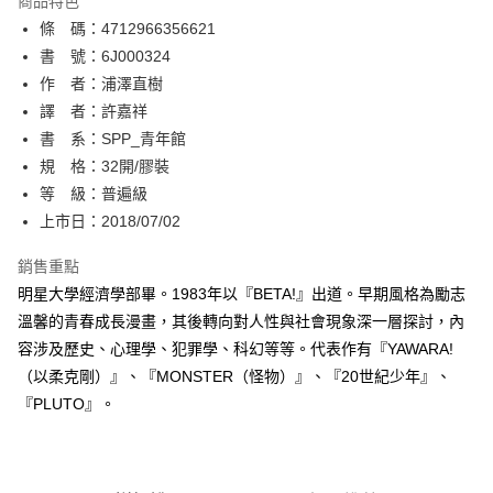
商品特色
相關說明
條 碼：4712966356621
【關於「AFTEE先享後付」】
ATM付款
AFTEE先享後付是「在收到商品之後才付款」的支付方式。 讓您購物簡單
書 號：6J000324
便利好安心！
作 者：浦澤直樹
１．簡單：不需註冊會員、不需綁卡、不需儲值。
運送方式
譯 者：許嘉祥
２．便利：只要手機號碼，簡訊認證，即可結帳。
３．安心：先確認商品／服務後，再付款。
書 系：SPP_青年館
全家取貨付款
規 格：32開/膠裝
每筆NT$80，滿NT$500(含以上)免運費
【「AFTEE先享後付」結帳流程】
１．於結帳方式選擇「AFTEE先享後付」後，將跳轉至「AFTEE先享後付」
等 級：普遍級
付款後全家取貨
結帳頁面，進行簡訊認證並確認金額後，即可完成結帳。
上市日：2018/07/02
２．訂單成立數日內，您將收到繳費通知簡訊。
每筆NT$80，滿NT$500(含以上)免運費
３．收到繳費通知簡訊後14天內，點擊此簡訊中的連結，可透過四大超商／
銷售重點
ATM／網路銀行／等多元方式進行付款，方視為交易完成。
萊爾富取貨付款
※ 請注意：結帳手續完成當下不需立刻繳費，但若您需要取消訂單，請聯絡
明星大學經濟學部畢。1983年以『BETA!』出道。早期風格為勵志
每筆NT$80，滿NT$500(含以上)免運費
購買商品的店家。未經商家同意取消之訂單仍視為有效，需透過AFTEE先享
溫馨的青春成長漫畫，其後轉向對人性與社會現象深一層探討，內
後付繳納相關費用。
容涉及歷史、心理學、犯罪學、科幻等等。代表作有『YAWARA!
付款後萊爾富取貨
※ 交易是否成功請以「AFTEE先享後付 」之結帳頁面顯示為準，若有關於
是否繳費成功／繳費後需取消欲退款等相關疑問，請聯繫「AFTEE先享後付
（以柔克剛）』、『MONSTER（怪物）』、『20世紀少年』、
每筆NT$80，滿NT$500(含以上)免運費
客戶支援中心」
https://netprotections.freshdesk.com/support/home
『PLUTO』。
7-11取貨付款
【注意事項】
１．透過由恩沛科技股份有限公司提供之「AFTEE先享後付」服務完成之交
每筆NT$80，滿NT$500(含以上)免運費
易，需依本服務之必要範圍內提供個人資料，並將交易相關給付款項請求債
權轉讓予恩沛科技股份有限公司。