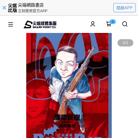
尖端網路書店
開啟APP
立刻使用官方APP
0
1
/
1