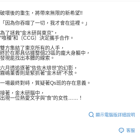
付款後7-11取貨
２．關於個人資料處理事宜，請瀏覽以下網址：
每筆NT$80，滿NT$500(含以上)免運費
https://aftee.tw/terms/#terms3
破壞後的重生，將帶來無限的新希望!!
３．未成年的使用者請事先徵得法定代理人或監護人之同意方可使用
宅配
「AFTEE先享後付」，若未經同意申辦者引起之損失，本公司不負相關責
「因為你吞噬了一切，我才會在這裡。」
任。
每筆NT$100，滿NT$800(含以上)免運費
為了拯救”金木研與東京”，
４．使用「AFTEE先享後付」時，將依據個別帳號之用戶狀況，依本公司即
“喰種”和〔CCG〕決定攜手合作。
時審查核予不同之上限額度；若仍有額度不足之情形，本公司將視審查結果
國家/地區配送
查看運費
請求用戶進行身份認證。
雙方集結了東京所有的人手，
５．嚴禁一人註冊多個帳號或使用他人資訊註冊。若發現惡意使用之情形，
終於在那具佔據整個23區的龐大身軀中，
恩沛科技股份有限公司將有權停止該用戶之使用額度並採取法律行動。
發現能找出本體的線索。
六月透追逐著”佐佐木琲世”的幻影，
霧嶋董香則是緊抓著”金木研”不放。
一場最終對峙，質疑著Qs班的存在意義。
接著，金木研腦中，
出現一位熱愛文字與”食”的女性……！
顯示電腦版詳細說明
客服