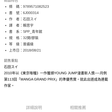
商品特色
相關說明
條 碼：9789571082523
【關於「AFTEE先享後付」】
ATM付款
AFTEE先享後付是「在收到商品之後才付款」的支付方式。 讓您購物簡單
書 號：6J000314
便利好安心！
作 者：石田スイ
１．簡單：不需註冊會員、不需綁卡、不需儲值。
運送方式
譯 者：賴思宇
２．便利：只要手機號碼，簡訊認證，即可結帳。
３．安心：先確認商品／服務後，再付款。
書 系：SPP_青年館
全家取貨付款
規 格：32開/膠裝
每筆NT$80，滿NT$500(含以上)免運費
【「AFTEE先享後付」結帳流程】
１．於結帳方式選擇「AFTEE先享後付」後，將跳轉至「AFTEE先享後付」
等 級：普遍級
付款後全家取貨
結帳頁面，進行簡訊認證並確認金額後，即可完成結帳。
上市日：2018/08/21
２．訂單成立數日內，您將收到繳費通知簡訊。
每筆NT$80，滿NT$500(含以上)免運費
３．收到繳費通知簡訊後14天內，點擊此簡訊中的連結，可透過四大超商／
銷售重點
ATM／網路銀行／等多元方式進行付款，方視為交易完成。
萊爾富取貨付款
※ 請注意：結帳手續完成當下不需立刻繳費，但若您需要取消訂單，請聯絡
石田スイ
每筆NT$80，滿NT$500(含以上)免運費
購買商品的店家。未經商家同意取消之訂單仍視為有效，需透過AFTEE先享
2010年以《東京喰種》一作獲頒YOUNG JUMP漫畫新人獎──月例
後付繳納相關費用。
第113回「MANGA GRAND PRIX」的準優秀賞，就此出道成為連載
付款後萊爾富取貨
※ 交易是否成功請以「AFTEE先享後付 」之結帳頁面顯示為準，若有關於
是否繳費成功／繳費後需取消欲退款等相關疑問，請聯繫「AFTEE先享後付
作家。
每筆NT$80，滿NT$500(含以上)免運費
客戶支援中心」
https://netprotections.freshdesk.com/support/home
7-11取貨付款
【注意事項】
１．透過由恩沛科技股份有限公司提供之「AFTEE先享後付」服務完成之交
每筆NT$80，滿NT$500(含以上)免運費
易，需依本服務之必要範圍內提供個人資料，並將交易相關給付款項請求債
詳細說明
相關推薦
權轉讓予恩沛科技股份有限公司。