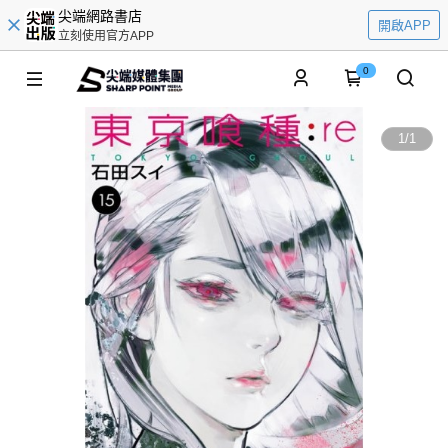
尖端網路書店
開啟APP
立刻使用官方APP
0
1
/
1