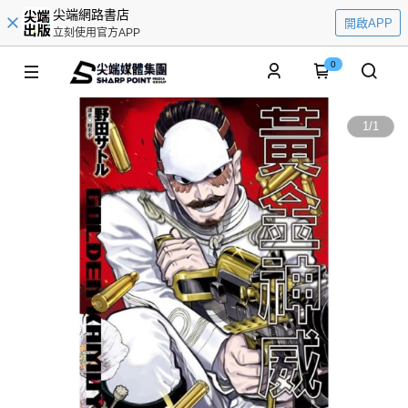
尖端網路書店
開啟APP
立刻使用官方APP
0
1
/
1