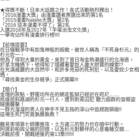
－－
付款後7-11取貨
２．關於個人資料處理事宜，請瀏覽以下網址：
每筆NT$80，滿NT$500(含以上)免運費
★得獎不斷！日本大話題之作！各式活動熱烈釋出！
https://aftee.tw/terms/#terms3
「2016漫畫大獎」由漫畫讀者票選出來的第1名
３．未成年的使用者請事先徵得法定代理人或監護人之同意方可使用
「2015漫畫Natalie大獎」第2名
宅配
「AFTEE先享後付」，若未經同意申辦者引起之損失，本公司不負相關責
「2016 這本漫畫不得了」第2名
任。
每筆NT$100，滿NT$800(含以上)免運費
入選2016年及2017年「手塚治虫文化獎」
４．使用「AFTEE先享後付」時，將依據個別帳號之用戶狀況，依本公司即
一舉攻佔所有漫畫排行榜!!!!
時審查核予不同之上限額度；若仍有額度不足之情形，本公司將視審查結果
國家/地區配送
查看運費
請求用戶進行身份認證。
【前情提要】
在日俄戰爭中有如鬼神般的殺敵，被世人稱為『不死身杉元』的
５．嚴禁一人註冊多個帳號或使用他人資訊註冊。若發現惡意使用之情形，
杉元佐一，
恩沛科技股份有限公司將有權停止該用戶之使用額度並採取法律行動。
他為了得到大量的黃金，來到了昔日淘金熱潮盛行的北海道。
於某次機遇下，他得知了隱藏著愛奴人龐大財寶的線索!?
在充滿威嚴的大自然中，和許多兇惡的死刑犯、以及愛奴少女相
遇，
『尋找黃金的生存競爭』正式開幕!!!
【簡介】
金塊的原點，野篦坊所在的網走監獄已經近在咫尺……
抵達屈斜路湖的杉元一行人，遭到刺青囚犯˙聽力超群的盲眼盜
賊團襲擊！
一群光溜溜的男人在伸手不見五指的深山中追趕跑跳碰!!
這場生死鬥究竟孰勝孰敗？
鶴見率領第七師團進攻，土方歲三的勢力也在暗中行動。
阿席莉帕與父親的回憶，以及杉元對夥伴的心意複雜交錯…
決戰前夜，開戰絕後的第13集!!!!!!!