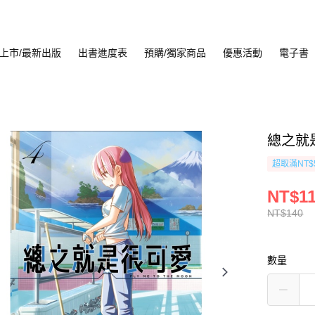
上市/最新出版
出書進度表
預購/獨家商品
優惠活動
電子書
總之就是
超取滿NT$
NT$1
NT$140
數量