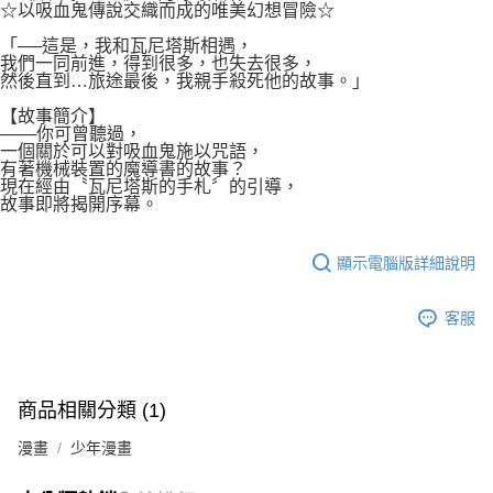
付款後7-11取貨
☆以吸血鬼傳說交織而成的唯美幻想冒險☆
２．關於個人資料處理事宜，請瀏覽以下網址：
每筆NT$80，滿NT$500(含以上)免運費
https://aftee.tw/terms/#terms3
「──這是，我和瓦尼塔斯相遇，
３．未成年的使用者請事先徵得法定代理人或監護人之同意方可使用
我們一同前進，得到很多，也失去很多，
宅配
「AFTEE先享後付」，若未經同意申辦者引起之損失，本公司不負相關責
然後直到…旅途最後，我親手殺死他的故事。」
任。
每筆NT$100，滿NT$800(含以上)免運費
【故事簡介】
４．使用「AFTEE先享後付」時，將依據個別帳號之用戶狀況，依本公司即
───你可曾聽過，
時審查核予不同之上限額度；若仍有額度不足之情形，本公司將視審查結果
國家/地區配送
查看運費
一個關於可以對吸血鬼施以咒語，
請求用戶進行身份認證。
有著機械裝置的魔導書的故事？
５．嚴禁一人註冊多個帳號或使用他人資訊註冊。若發現惡意使用之情形，
現在經由〝瓦尼塔斯的手札〞的引導，
恩沛科技股份有限公司將有權停止該用戶之使用額度並採取法律行動。
故事即將揭開序幕。
顯示電腦版詳細說明
客服
商品相關分類 (1)
漫畫
少年漫畫