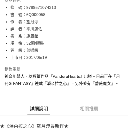
商品特色
相關說明
條 碼：9789571074313
【關於「AFTEE先享後付」】
ATM付款
AFTEE先享後付是「在收到商品之後才付款」的支付方式。 讓您購物簡單
書 號：6Q000058
便利好安心！
作 者：望月淳
１．簡單：不需註冊會員、不需綁卡、不需儲值。
運送方式
譯 者：平川遊佐
２．便利：只要手機號碼，簡訊認證，即可結帳。
３．安心：先確認商品／服務後，再付款。
書 系：旋風館
全家取貨付款
規 格：32開/膠裝
每筆NT$80，滿NT$500(含以上)免運費
【「AFTEE先享後付」結帳流程】
１．於結帳方式選擇「AFTEE先享後付」後，將跳轉至「AFTEE先享後付」
等 級：普遍級
付款後全家取貨
結帳頁面，進行簡訊認證並確認金額後，即可完成結帳。
上市日：2017/05/19
２．訂單成立數日內，您將收到繳費通知簡訊。
每筆NT$80，滿NT$500(含以上)免運費
３．收到繳費通知簡訊後14天內，點擊此簡訊中的連結，可透過四大超商／
銷售重點
ATM／網路銀行／等多元方式進行付款，方視為交易完成。
萊爾富取貨付款
※ 請注意：結帳手續完成當下不需立刻繳費，但若您需要取消訂單，請聯絡
神奈川縣人，以短篇作品『PandoraHearts』出道。目前正在『月
每筆NT$80，滿NT$500(含以上)免運費
購買商品的店家。未經商家同意取消之訂單仍視為有效，需透過AFTEE先享
刊G-FANTASY』連載『潘朵拉之心』，另外著有『薔薇魔女』。
後付繳納相關費用。
付款後萊爾富取貨
※ 交易是否成功請以「AFTEE先享後付 」之結帳頁面顯示為準，若有關於
是否繳費成功／繳費後需取消欲退款等相關疑問，請聯繫「AFTEE先享後付
每筆NT$80，滿NT$500(含以上)免運費
客戶支援中心」
https://netprotections.freshdesk.com/support/home
詳細說明
相關推薦
7-11取貨付款
【注意事項】
１．透過由恩沛科技股份有限公司提供之「AFTEE先享後付」服務完成之交
每筆NT$80，滿NT$500(含以上)免運費
易，需依本服務之必要範圍內提供個人資料，並將交易相關給付款項請求債
★《潘朵拉之心》望月淳最新作★
權轉讓予恩沛科技股份有限公司。