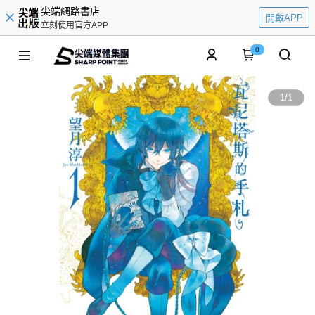
尖端網路書店
開啟APP
立刻使用官方APP
0
1
/
1