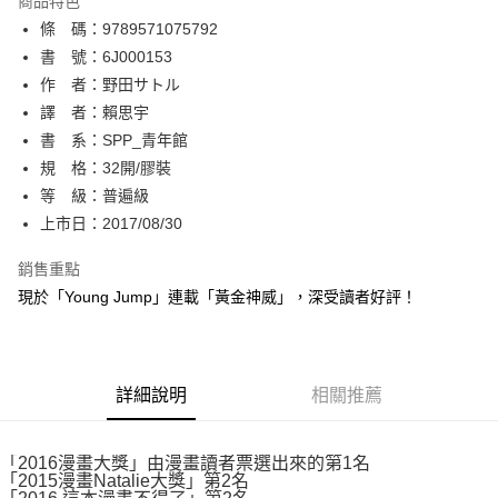
商品特色
相關說明
條 碼：9789571075792
【關於「AFTEE先享後付」】
ATM付款
AFTEE先享後付是「在收到商品之後才付款」的支付方式。 讓您購物簡單
書 號：6J000153
便利好安心！
作 者：野田サトル
１．簡單：不需註冊會員、不需綁卡、不需儲值。
運送方式
譯 者：賴思宇
２．便利：只要手機號碼，簡訊認證，即可結帳。
３．安心：先確認商品／服務後，再付款。
書 系：SPP_青年館
全家取貨付款
規 格：32開/膠裝
每筆NT$80，滿NT$500(含以上)免運費
【「AFTEE先享後付」結帳流程】
１．於結帳方式選擇「AFTEE先享後付」後，將跳轉至「AFTEE先享後付」
等 級：普遍級
付款後全家取貨
結帳頁面，進行簡訊認證並確認金額後，即可完成結帳。
上市日：2017/08/30
２．訂單成立數日內，您將收到繳費通知簡訊。
每筆NT$80，滿NT$500(含以上)免運費
３．收到繳費通知簡訊後14天內，點擊此簡訊中的連結，可透過四大超商／
銷售重點
ATM／網路銀行／等多元方式進行付款，方視為交易完成。
萊爾富取貨付款
※ 請注意：結帳手續完成當下不需立刻繳費，但若您需要取消訂單，請聯絡
現於「Young Jump」連載「黃金神威」，深受讀者好評！
每筆NT$80，滿NT$500(含以上)免運費
購買商品的店家。未經商家同意取消之訂單仍視為有效，需透過AFTEE先享
後付繳納相關費用。
付款後萊爾富取貨
※ 交易是否成功請以「AFTEE先享後付 」之結帳頁面顯示為準，若有關於
是否繳費成功／繳費後需取消欲退款等相關疑問，請聯繫「AFTEE先享後付
每筆NT$80，滿NT$500(含以上)免運費
詳細說明
相關推薦
客戶支援中心」
https://netprotections.freshdesk.com/support/home
7-11取貨付款
【注意事項】
１．透過由恩沛科技股份有限公司提供之「AFTEE先享後付」服務完成之交
每筆NT$80，滿NT$500(含以上)免運費
「2016漫畫大獎」由漫畫讀者票選出來的第1名
易，需依本服務之必要範圍內提供個人資料，並將交易相關給付款項請求債
「2015漫畫Natalie大獎」第2名
權轉讓予恩沛科技股份有限公司。