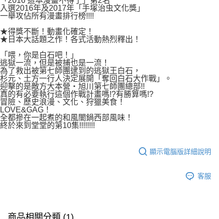
「2016 這本漫畫不得了」第2名
付款後7-11取貨
入選2016年及2017年「手塚治虫文化獎」
２．關於個人資料處理事宜，請瀏覽以下網址：
每筆NT$80，滿NT$500(含以上)免運費
一舉攻佔所有漫畫排行榜!!!!
https://aftee.tw/terms/#terms3
３．未成年的使用者請事先徵得法定代理人或監護人之同意方可使用
★得獎不斷！動畫化確定！
宅配
「AFTEE先享後付」，若未經同意申辦者引起之損失，本公司不負相關責
★日本大話題之作！各式活動熱烈釋出！
任。
每筆NT$100，滿NT$800(含以上)免運費
４．使用「AFTEE先享後付」時，將依據個別帳號之用戶狀況，依本公司即
「喂，你是白石吧！」
時審查核予不同之上限額度；若仍有額度不足之情形，本公司將視審查結果
逃獄一流，但是被捕也是一流！
國家/地區配送
查看運費
請求用戶進行身份認證。
為了救出被第七師團逮到的逃獄王白石，
杉元、土方一行人決定展開「奪回白石大作戰」。
５．嚴禁一人註冊多個帳號或使用他人資訊註冊。若發現惡意使用之情形，
迎擊的是敵方大本營‧旭川第七師團總部!!
恩沛科技股份有限公司將有權停止該用戶之使用額度並採取法律行動。
真的有必要執行這個作戰計畫嗎!?有勝算嗎!?
冒險、歷史浪漫、文化、狩獵美食！
LOVE&GAG！
全都摻在一起煮的和風闇鍋西部風味！
終於來到堂堂的第10集!!!!!!!!
顯示電腦版詳細說明
客服
商品相關分類 (1)