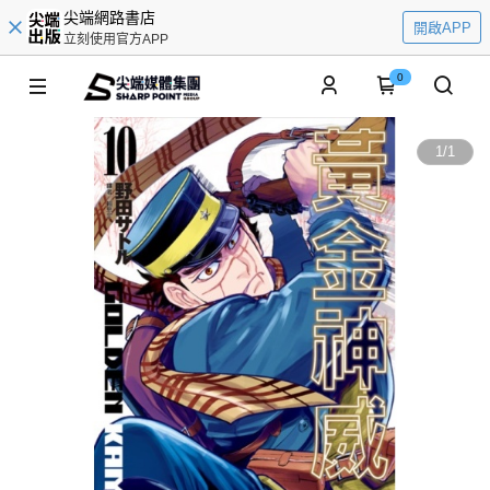
尖端網路書店
開啟APP
立刻使用官方APP
0
1
/
1