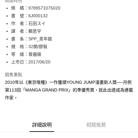
商品特色
相關說明
條 碼：9789571075020
【關於「AFTEE先享後付」】
ATM付款
AFTEE先享後付是「在收到商品之後才付款」的支付方式。 讓您購物簡單
書 號：6J000132
便利好安心！
作 者：石田スイ
１．簡單：不需註冊會員、不需綁卡、不需儲值。
運送方式
譯 者：賴思宇
２．便利：只要手機號碼，簡訊認證，即可結帳。
３．安心：先確認商品／服務後，再付款。
書 系：SPP_青年館
全家取貨付款
規 格：32開/膠裝
每筆NT$80，滿NT$500(含以上)免運費
【「AFTEE先享後付」結帳流程】
１．於結帳方式選擇「AFTEE先享後付」後，將跳轉至「AFTEE先享後付」
等 級：普遍級
付款後全家取貨
結帳頁面，進行簡訊認證並確認金額後，即可完成結帳。
上市日：2017/06/20
２．訂單成立數日內，您將收到繳費通知簡訊。
每筆NT$80，滿NT$500(含以上)免運費
３．收到繳費通知簡訊後14天內，點擊此簡訊中的連結，可透過四大超商／
銷售重點
ATM／網路銀行／等多元方式進行付款，方視為交易完成。
萊爾富取貨付款
※ 請注意：結帳手續完成當下不需立刻繳費，但若您需要取消訂單，請聯絡
2010年以《東京喰種》一作獲頒YOUNG JUMP漫畫新人獎──月例
每筆NT$80，滿NT$500(含以上)免運費
購買商品的店家。未經商家同意取消之訂單仍視為有效，需透過AFTEE先享
第113回「MANGA GRAND PRIX」的準優秀賞，就此出道成為連載
後付繳納相關費用。
作家。
付款後萊爾富取貨
※ 交易是否成功請以「AFTEE先享後付 」之結帳頁面顯示為準，若有關於
是否繳費成功／繳費後需取消欲退款等相關疑問，請聯繫「AFTEE先享後付
每筆NT$80，滿NT$500(含以上)免運費
客戶支援中心」
https://netprotections.freshdesk.com/support/home
7-11取貨付款
【注意事項】
詳細說明
相關推薦
１．透過由恩沛科技股份有限公司提供之「AFTEE先享後付」服務完成之交
每筆NT$80，滿NT$500(含以上)免運費
易，需依本服務之必要範圍內提供個人資料，並將交易相關給付款項請求債
權轉讓予恩沛科技股份有限公司。