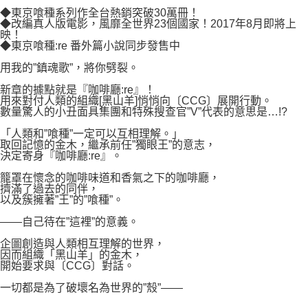
付款後7-11取貨
２．關於個人資料處理事宜，請瀏覽以下網址：
◆東京喰種系列作全台熱銷突破30萬冊！
每筆NT$80，滿NT$500(含以上)免運費
◆改編真人版電影，風靡全世界23個國家！2017年8月即將上
https://aftee.tw/terms/#terms3
映！
３．未成年的使用者請事先徵得法定代理人或監護人之同意方可使用
宅配
◆東京喰種:re 番外篇小說同步發售中
「AFTEE先享後付」，若未經同意申辦者引起之損失，本公司不負相關責
任。
每筆NT$100，滿NT$800(含以上)免運費
用我的”鎮魂歌”，將你劈裂。
４．使用「AFTEE先享後付」時，將依據個別帳號之用戶狀況，依本公司即
時審查核予不同之上限額度；若仍有額度不足之情形，本公司將視審查結果
國家/地區配送
查看運費
新章的據點就是『咖啡廳:re』！
請求用戶進行身份認證。
用來對付人類的組織[黑山羊]悄悄向〔CCG〕展開行動。
５．嚴禁一人註冊多個帳號或使用他人資訊註冊。若發現惡意使用之情形，
數量驚人的小丑面具集團和特殊搜查官”V”代表的意思是…!?
恩沛科技股份有限公司將有權停止該用戶之使用額度並採取法律行動。
「人類和”喰種”一定可以互相理解。」
取回記憶的金木，繼承前任”獨眼王”的意志，
決定寄身『咖啡廳:re』。
籠罩在懷念的咖啡味道和香氣之下的咖啡廳，
擠滿了過去的同伴，
以及簇擁著”王”的”喰種”。
――自己待在”這裡”的意義。
企圖創造與人類相互理解的世界，
因而組織「黑山羊」的金木，
開始要求與〔CCG〕對話。
一切都是為了破壞名為世界的”殼”――