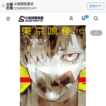
尖端網路書店
開啟APP
立刻使用官方APP
0
1
/
1