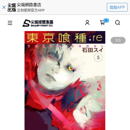
尖端網路書店
開啟APP
立刻使用官方APP
0
1
/
1