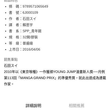
商品特色
相關說明
條 碼：9789571065649
【關於「AFTEE先享後付」】
ATM付款
AFTEE先享後付是「在收到商品之後才付款」的支付方式。 讓您購物簡單
書 號：6J000109
便利好安心！
作 者：石田スイ
１．簡單：不需註冊會員、不需綁卡、不需儲值。
運送方式
譯 者：賴思宇
２．便利：只要手機號碼，簡訊認證，即可結帳。
３．安心：先確認商品／服務後，再付款。
書 系：SPP_青年館
全家取貨付款
規 格：32開/膠裝
每筆NT$80，滿NT$500(含以上)免運費
【「AFTEE先享後付」結帳流程】
１．於結帳方式選擇「AFTEE先享後付」後，將跳轉至「AFTEE先享後付」
等 級：普遍級
付款後全家取貨
結帳頁面，進行簡訊認證並確認金額後，即可完成結帳。
上市日：2016/04/06
２．訂單成立數日內，您將收到繳費通知簡訊。
每筆NT$80，滿NT$500(含以上)免運費
３．收到繳費通知簡訊後14天內，點擊此簡訊中的連結，可透過四大超商／
銷售重點
ATM／網路銀行／等多元方式進行付款，方視為交易完成。
萊爾富取貨付款
※ 請注意：結帳手續完成當下不需立刻繳費，但若您需要取消訂單，請聯絡
石田スイ
每筆NT$80，滿NT$500(含以上)免運費
購買商品的店家。未經商家同意取消之訂單仍視為有效，需透過AFTEE先享
2010年以《東京喰種》一作獲頒YOUNG JUMP漫畫新人獎──月例
後付繳納相關費用。
第113回「MANGA GRAND PRIX」的準優秀賞，就此出道成為連載
付款後萊爾富取貨
※ 交易是否成功請以「AFTEE先享後付 」之結帳頁面顯示為準，若有關於
是否繳費成功／繳費後需取消欲退款等相關疑問，請聯繫「AFTEE先享後付
作家。
每筆NT$80，滿NT$500(含以上)免運費
客戶支援中心」
https://netprotections.freshdesk.com/support/home
7-11取貨付款
【注意事項】
１．透過由恩沛科技股份有限公司提供之「AFTEE先享後付」服務完成之交
每筆NT$80，滿NT$500(含以上)免運費
易，需依本服務之必要範圍內提供個人資料，並將交易相關給付款項請求債
詳細說明
相關推薦
權轉讓予恩沛科技股份有限公司。