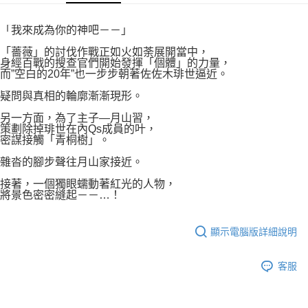
付款後7-11取貨
２．關於個人資料處理事宜，請瀏覽以下網址：
每筆NT$80，滿NT$500(含以上)免運費
https://aftee.tw/terms/#terms3
「我來成為你的神吧－－」
３．未成年的使用者請事先徵得法定代理人或監護人之同意方可使用
宅配
「AFTEE先享後付」，若未經同意申辦者引起之損失，本公司不負相關責
「薔薇」的討伐作戰正如火如荼展開當中，
任。
身經百戰的搜查官們開始發揮「個體」的力量，
每筆NT$100，滿NT$800(含以上)免運費
４．使用「AFTEE先享後付」時，將依據個別帳號之用戶狀況，依本公司即
而”空白的20年”也一步步朝著佐佐木琲世逼近。
時審查核予不同之上限額度；若仍有額度不足之情形，本公司將視審查結果
國家/地區配送
查看運費
疑問與真相的輪廓漸漸現形。
請求用戶進行身份認證。
５．嚴禁一人註冊多個帳號或使用他人資訊註冊。若發現惡意使用之情形，
另一方面，為了主子―月山習，
恩沛科技股份有限公司將有權停止該用戶之使用額度並採取法律行動。
策劃除掉琲世在內Qs成員的叶，
密謀接觸「青桐樹」。
雜沓的腳步聲往月山家接近。
接著，一個獨眼蠕動著紅光的人物，
將景色密密縫起－－…！
顯示電腦版詳細說明
客服