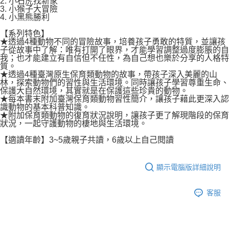
2. 小石虎找新家
3. 小猴子大冒險
4. 小黑熊勝利
【系列特色】
★透過4種動物不同的冒險故事，培養孩子勇敢的特質，並讓孩
子從故事中了解：唯有打開了眼界，才能學習調整過度膨脹的自
我；也才能建立有自信但不任性，為自己想也樂於分享的人格特
質。
★透過4種臺灣原生保育類動物的故事，帶孩子深入美麗的山
林，探索動物們的習性與生活環境。同時讓孩子學習尊重生命、
保護大自然環境，其實就是在保護這些珍貴的動物。
★每本書末附加臺灣保育類動物習性簡介，讓孩子藉此更深入認
識動物的基本科普知識。
★附加保育類動物的復育狀況說明，讓孩子更了解現階段的保育
狀況，一起守護動物的棲地與生活環境。
【適讀年齡】3~5歲親子共讀，6歲以上自己閱讀
顯示電腦版詳細說明
客服