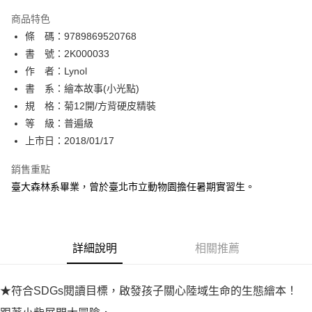
AFTEE先享後付
商品特色
相關說明
條 碼：9789869520768
【關於「AFTEE先享後付」】
ATM付款
AFTEE先享後付是「在收到商品之後才付款」的支付方式。 讓您購物簡單
書 號：2K000033
便利好安心！
作 者：Lynol
１．簡單：不需註冊會員、不需綁卡、不需儲值。
運送方式
書 系：繪本故事(小光點)
２．便利：只要手機號碼，簡訊認證，即可結帳。
３．安心：先確認商品／服務後，再付款。
規 格：菊12開/方背硬皮精裝
全家取貨付款
等 級：普遍級
每筆NT$80，滿NT$500(含以上)免運費
【「AFTEE先享後付」結帳流程】
１．於結帳方式選擇「AFTEE先享後付」後，將跳轉至「AFTEE先享後付」
上市日：2018/01/17
付款後全家取貨
結帳頁面，進行簡訊認證並確認金額後，即可完成結帳。
２．訂單成立數日內，您將收到繳費通知簡訊。
銷售重點
每筆NT$80，滿NT$500(含以上)免運費
３．收到繳費通知簡訊後14天內，點擊此簡訊中的連結，可透過四大超商／
臺大森林系畢業，曾於臺北市立動物園擔任暑期實習生。
ATM／網路銀行／等多元方式進行付款，方視為交易完成。
萊爾富取貨付款
※ 請注意：結帳手續完成當下不需立刻繳費，但若您需要取消訂單，請聯絡
每筆NT$80，滿NT$500(含以上)免運費
購買商品的店家。未經商家同意取消之訂單仍視為有效，需透過AFTEE先享
後付繳納相關費用。
付款後萊爾富取貨
※ 交易是否成功請以「AFTEE先享後付 」之結帳頁面顯示為準，若有關於
詳細說明
相關推薦
是否繳費成功／繳費後需取消欲退款等相關疑問，請聯繫「AFTEE先享後付
每筆NT$80，滿NT$500(含以上)免運費
客戶支援中心」
https://netprotections.freshdesk.com/support/home
7-11取貨付款
★符合SDGs閱讀目標，啟發孩子關心陸域生命的生態繪本！
【注意事項】
１．透過由恩沛科技股份有限公司提供之「AFTEE先享後付」服務完成之交
每筆NT$80，滿NT$500(含以上)免運費