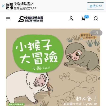
尖端網路書店
開啟APP
立刻使用官方APP
0
1
/
1