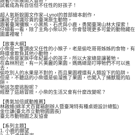
跟著小柴展開大冒險，
易，需依本服務之必要範圍內提供個人資料，並將交易相關給付款項請求債
試著成為有自信但不任性的好孩子！
權轉讓予恩沛科技股份有限公司。
付款後7-11取貨
２．關於個人資料處理事宜，請瀏覽以下網址：
超人氣新銳圖文作家─Lynol的首部繪本創作，
每筆NT$80，滿NT$500(含以上)免運費
https://aftee.tw/terms/#terms3
讓孩子認識珍貴的臺灣原生動物，
３．未成年的使用者請事先徵得法定代理人或監護人之同意方可使用
跟著臺灣獼猴、小黑熊、石虎與小鹿，勇闖臺灣山林大探索！
宅配
「AFTEE先享後付」，若未經同意申辦者引起之損失，本公司不負相關責
仔細看一看，除了主角小柴以外，你會發現更多可愛的動物藏在
圖畫裡喔！
任。
每筆NT$100，滿NT$800(含以上)免運費
４．使用「AFTEE先享後付」時，將依據個別帳號之用戶狀況，依本公司即
【故事大綱】
時審查核予不同之上限額度；若仍有額度不足之情形，本公司將視審查結果
國家/地區配送
查看運費
小柴是一隻調皮又任性的小猴子，老是偷吃哥哥姊姊的食物，有
請求用戶進行身份認證。
時還會欺負其他小動物，
５．嚴禁一人註冊多個帳號或使用他人資訊註冊。若發現惡意使用之情形，
但小柴是家族中年紀最小的孩子，所以大家總是讓著牠。
恩沛科技股份有限公司將有權停止該用戶之使用額度並採取法律行動。
在森林附近，有一片美麗的果園，媽媽總是叮嚀牠們不可以進
去，
偷吃別人的水果是不對的，而且果園裡還有人類設下的陷阱。
但是，不聽話的小柴還是偷溜進了果園，也闖入了捕獸籠的陷
阱。
牠該怎麼逃脫呢？
經歷了這趟冒險，小柴的生活又會有什麼改變呢？
【勇氣加倍感動推薦】
林啟維(綿羊犬百寶箱創辦人暨臺灣特有種桌遊設計總監)
金仕謙(臺北市立動物園園長)
臺北市動物園之友協會
【系列主題】
1. 小鹿的願望