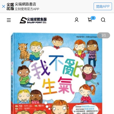
尖端網路書店
開啟APP
立刻使用官方APP
0
1
/
1