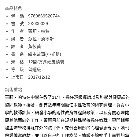
AFTEE先享後付
商品特色
相關說明
條 碼：9789869520744
【關於「AFTEE先享後付」】
ATM付款
AFTEE先享後付是「在收到商品之後才付款」的支付方式。 讓您購物簡單
書 號：2K000029
便利好安心！
作 者：茉莉‧帕特
１．簡單：不需註冊會員、不需綁卡、不需儲值。
運送方式
繪 者：莎拉‧詹寧斯
２．便利：只要手機號碼，簡訊認證，即可結帳。
３．安心：先確認商品／服務後，再付款。
譯 者：黃筱茵
全家取貨付款
書 系：繪本故事(小光點)
每筆NT$80，滿NT$500(含以上)免運費
【「AFTEE先享後付」結帳流程】
１．於結帳方式選擇「AFTEE先享後付」後，將跳轉至「AFTEE先享後付」
規 格：12開/方背硬皮精裝
付款後全家取貨
結帳頁面，進行簡訊認證並確認金額後，即可完成結帳。
等 級：普遍級
２．訂單成立數日內，您將收到繳費通知簡訊。
每筆NT$80，滿NT$500(含以上)免運費
上市日：2017/12/12
３．收到繳費通知簡訊後14天內，點擊此簡訊中的連結，可透過四大超商／
ATM／網路銀行／等多元方式進行付款，方視為交易完成。
萊爾富取貨付款
※ 請注意：結帳手續完成當下不需立刻繳費，但若您需要取消訂單，請聯絡
銷售重點
每筆NT$80，滿NT$500(含以上)免運費
購買商品的店家。未經商家同意取消之訂單仍視為有效，需透過AFTEE先享
茉莉‧帕特在中學任教了11年，擔任班級導師以及科學與健康課的
後付繳納相關費用。
協同教師。接著，她有數年時間擔任兩性教育的研究經理，負責小
付款後萊爾富取貨
※ 交易是否成功請以「AFTEE先享後付 」之結帳頁面顯示為準，若有關於
是否繳費成功／繳費後需取消欲退款等相關疑問，請聯繫「AFTEE先享後付
學的教師訓練、研發小學的兩性教育課程與政策，以及有關心理健
每筆NT$80，滿NT$500(含以上)免運費
客戶支援中心」
https://netprotections.freshdesk.com/support/home
康其他面向的工作。茉莉目前在短期特殊學校擔任教職，專門輔導
7-11取貨付款
被主流學校排除在外的孩子們，充分善用她的心理健康專長。她也
【注意事項】
１．透過由恩沛科技股份有限公司提供之「AFTEE先享後付」服務完成之交
每筆NT$80，滿NT$500(含以上)免運費
熱愛編寫教材，並且以自己的工作為榮。據說不論她手上面對的學