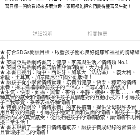
易，需依本服務之必要範圍內提供個人資料，並將交易相關給付款項請求債
習目標一開始看起來多麼無趣，茉莉都能把它們變得豐富又生動！
權轉讓予恩沛科技股份有限公司。
付款後7-11取貨
２．關於個人資料處理事宜，請瀏覽以下網址：
每筆NT$80，滿NT$500(含以上)免運費
https://aftee.tw/terms/#terms3
３．未成年的使用者請事先徵得法定代理人或監護人之同意方可使用
宅配
「AFTEE先享後付」，若未經同意申辦者引起之損失，本公司不負相關責
詳細說明
相關推薦
任。
每筆NT$100，滿NT$800(含以上)免運費
４．使用「AFTEE先享後付」時，將依據個別帳號之用戶狀況，依本公司即
時審查核予不同之上限額度；若仍有額度不足之情形，本公司將視審查結果
國家/地區配送
查看運費
★ 符合SDGs閱讀目標，啟發孩子關心良好健康和福祉的情緒繪
請求用戶進行身份認證。
本！
５．嚴禁一人註冊多個帳號或使用他人資訊註冊。若發現惡意使用之情形，
★ 英國亞馬遜網路書店：健康、家庭與生活／情緒類 No.1
恩沛科技股份有限公司將有權停止該用戶之使用額度並採取法律行動。
★ 英國亞馬遜網路書店讀者評價5顆星，大力推薦！
★ 本書已授出：簡中、西班牙、加拿大（法語區）、義大利、
希臘、土耳其、加泰隆尼亞7國外語版權！
★ 讓孩子從小學習情緒管理，培養出健康、快樂、穩定的情緒
素養，提早建構學齡前孩子的自信心、自尊心和人格發展！
★生氣、快樂、難過、興奮、害怕、平靜、嫉妒、害羞……，每
種真實的感受和情緒都提供孩子具體應對的互動小技巧！引導孩
子自我察覺、妥善表達各種情緒！
★ 特別收錄關於「情緒素養」的家長指南，提供父母親許多實
用且有效的建議，引導孩子穩定正面和負面的情緒，跟孩子一起
面對內心的真實感受，從此拒絕孩子的情緒勒索，讓情緒不再困
擾日常生活！
★ 書末規劃了一張每日情緒追蹤表，讓孩子養成紀錄的習慣並
且管理好自己的情緒！