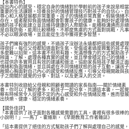
【本書特色】
說出內心的感受、穩定自身的情緒對於學齡前的孩子來說是相當
重要的生活課題。培養良好的情緒管理技巧對孩子的自信心、自
尊心和人格發展都非常重要。孩子的情緒非常真實，假裝情緒不
存在，或者壓抑負面情緒都會影響孩子的健康。能夠好好處理情
緒的孩子較能建立並且維持健康的人際關係，能積極溝通而非總
是自我防衛，能用比較積極、不那麼焦慮的方式面對挑戰，凡事
不必以眼淚收場，並且能從生活中獲得更多智慧。
孩子們擁有強烈的感覺，不過孩子沒辦法永遠都把這些感覺處理
得很好，每位父母都知道面對生氣、受傷或者過度興奮的孩子有
多麼難以招架。這本書不但用有趣、充滿想像力的方式幫助孩子
辨識、了解、處理各種真實的感覺，並且學會穩定自己的情緒，
也提供許多實用且有效的建議和做法，協助家長陪孩子釐清正面
情緒和負面情緒，並且與處在不同情緒狀態的孩子互動，讓孩子
敞開心胸面對自己內心的感受和情緒反應，引導父母親開啟與孩
子之間關於感覺的分享、對話，以及更深入的交流。
本書特別收錄給父母親和照顧者閱讀的家長指南──關於情緒素
養，你可以了解的更多，和孩子一起分享、共讀這本書，一起覺
察有時候常令人捉摸不定的內心感受和外在情緒反應，進而發展
出快樂、健康、穩定的情緒素養。
【國外佳評】
「本書提供了孩子面對各種感覺需要的工具，書裡有很多很棒的
小說明！」──馬丁‧霍維斯，《早期教育工作者雜誌》
「這本書提供了絕佳的方式幫助孩子們了解與處理自己的感覺，