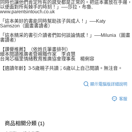
同時也讓他們肯定所有的感受都是正常的。把這本書放在手邊，
以便面對所有棘手的時刻！」──莎拉‧布魯,
www.parentsintouch.co.uk
「這本美好的書能同時幫助孩子與成人！」──Katy
Samszon（圖畫書讀者）
「這本精采的書引介讀者們如何談論情感！」──Milunia（圖畫
書讀者）
【讚譽推薦】（依姓氏筆畫排列）
繪本閱讀推廣者暨親職作家 李貞慧
台灣芯福里情緒教育推廣協會理事長 楊俐容
【適讀年齡】3-5歲親子共讀；6歲以上自己閱讀。無注音。
顯示電腦版詳細說明
客服
商品相關分類 (1)