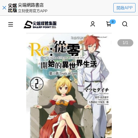
尖端網路書店
開啟APP
立刻使用官方APP
0
1
/
1