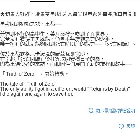
易，需依本服務之必要範圍內提供個人資料，並將交易相關給付款項請求債
權轉讓予恩沛科技股份有限公司。
付款後7-11取貨
２．關於個人資料處理事宜，請瀏覽以下網址：
★動畫大好評、漫畫雙再版!!超人氣異世界系列華麗新章再開!!!
每筆NT$80，滿NT$500(含以上)免運費
https://aftee.tw/terms/#terms3
再次回到初始之地、王都──
３．未成年的使用者請事先徵得法定代理人或監護人之同意方可使用
宅配
「AFTEE先享後付」，若未經同意申辦者引起之損失，本公司不負相關責
普通到不行的高中生‧菜月昴被召喚到了異世界。
任。
每筆NT$100，滿NT$800(含以上)免運費
完全沒有獲得主角威能、仍舊手無縛雞之力的少年，
４．使用「AFTEE先享後付」時，將依據個別帳號之用戶狀況，依本公司即
唯一擁有的就是能夠回到死亡時間前的能力──『死亡回歸』。
時審查核予不同之上限額度；若仍有額度不足之情形，本公司將視審查結果
國家/地區配送
查看運費
請求用戶進行身份認證。
位於王都露格尼卡邊境的羅茲瓦爾宅邸，
５．嚴禁一人註冊多個帳號或使用他人資訊註冊。若發現惡意使用之情形，
在引起「死亡回歸」後打算取回安穩日子的昴，
因為王選使者的來訪，而和同伴們展開了新的旅程和故事──
恩沛科技股份有限公司將有權停止該用戶之使用額度並採取法律行動。
「 Truth of Zero」，開始轉動。
The tale of "Truth of Zero"
The only ability I got in a different world "Returns by Death"
I die again and again to save her.
顯示電腦版詳細說明
客服