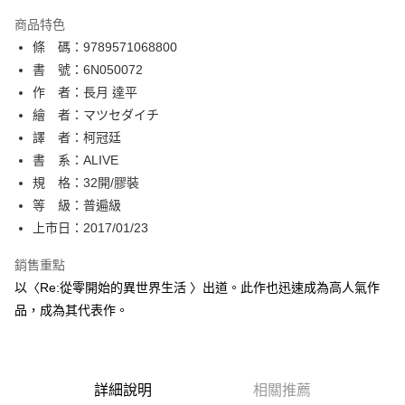
AFTEE先享後付
商品特色
相關說明
條 碼：9789571068800
【關於「AFTEE先享後付」】
ATM付款
AFTEE先享後付是「在收到商品之後才付款」的支付方式。 讓您購物簡單
書 號：6N050072
便利好安心！
作 者：長月 達平
１．簡單：不需註冊會員、不需綁卡、不需儲值。
運送方式
繪 者：マツセダイチ
２．便利：只要手機號碼，簡訊認證，即可結帳。
３．安心：先確認商品／服務後，再付款。
譯 者：柯冠廷
全家取貨付款
書 系：ALIVE
每筆NT$80，滿NT$500(含以上)免運費
【「AFTEE先享後付」結帳流程】
１．於結帳方式選擇「AFTEE先享後付」後，將跳轉至「AFTEE先享後付」
規 格：32開/膠裝
付款後全家取貨
結帳頁面，進行簡訊認證並確認金額後，即可完成結帳。
等 級：普遍級
２．訂單成立數日內，您將收到繳費通知簡訊。
每筆NT$80，滿NT$500(含以上)免運費
上市日：2017/01/23
３．收到繳費通知簡訊後14天內，點擊此簡訊中的連結，可透過四大超商／
ATM／網路銀行／等多元方式進行付款，方視為交易完成。
萊爾富取貨付款
※ 請注意：結帳手續完成當下不需立刻繳費，但若您需要取消訂單，請聯絡
銷售重點
每筆NT$80，滿NT$500(含以上)免運費
購買商品的店家。未經商家同意取消之訂單仍視為有效，需透過AFTEE先享
以〈Re:從零開始的異世界生活 〉出道。此作也迅速成為高人氣作
後付繳納相關費用。
品，成為其代表作。
付款後萊爾富取貨
※ 交易是否成功請以「AFTEE先享後付 」之結帳頁面顯示為準，若有關於
是否繳費成功／繳費後需取消欲退款等相關疑問，請聯繫「AFTEE先享後付
每筆NT$80，滿NT$500(含以上)免運費
客戶支援中心」
https://netprotections.freshdesk.com/support/home
7-11取貨付款
【注意事項】
詳細說明
相關推薦
１．透過由恩沛科技股份有限公司提供之「AFTEE先享後付」服務完成之交
每筆NT$80，滿NT$500(含以上)免運費