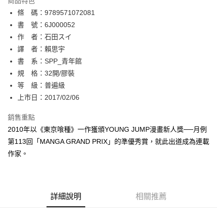
商品特色
相關說明
條 碼：9789571072081
【關於「AFTEE先享後付」】
ATM付款
AFTEE先享後付是「在收到商品之後才付款」的支付方式。 讓您購物簡單
書 號：6J000052
便利好安心！
作 者：石田スイ
１．簡單：不需註冊會員、不需綁卡、不需儲值。
運送方式
譯 者：賴思宇
２．便利：只要手機號碼，簡訊認證，即可結帳。
３．安心：先確認商品／服務後，再付款。
書 系：SPP_青年館
全家取貨付款
規 格：32開/膠裝
每筆NT$80，滿NT$500(含以上)免運費
【「AFTEE先享後付」結帳流程】
１．於結帳方式選擇「AFTEE先享後付」後，將跳轉至「AFTEE先享後付」
等 級：普遍級
付款後全家取貨
結帳頁面，進行簡訊認證並確認金額後，即可完成結帳。
上市日：2017/02/06
２．訂單成立數日內，您將收到繳費通知簡訊。
每筆NT$80，滿NT$500(含以上)免運費
３．收到繳費通知簡訊後14天內，點擊此簡訊中的連結，可透過四大超商／
銷售重點
ATM／網路銀行／等多元方式進行付款，方視為交易完成。
萊爾富取貨付款
※ 請注意：結帳手續完成當下不需立刻繳費，但若您需要取消訂單，請聯絡
2010年以《東京喰種》一作獲頒YOUNG JUMP漫畫新人獎──月例
每筆NT$80，滿NT$500(含以上)免運費
購買商品的店家。未經商家同意取消之訂單仍視為有效，需透過AFTEE先享
第113回「MANGA GRAND PRIX」的準優秀賞，就此出道成為連載
後付繳納相關費用。
作家。
付款後萊爾富取貨
※ 交易是否成功請以「AFTEE先享後付 」之結帳頁面顯示為準，若有關於
是否繳費成功／繳費後需取消欲退款等相關疑問，請聯繫「AFTEE先享後付
每筆NT$80，滿NT$500(含以上)免運費
客戶支援中心」
https://netprotections.freshdesk.com/support/home
7-11取貨付款
【注意事項】
詳細說明
相關推薦
１．透過由恩沛科技股份有限公司提供之「AFTEE先享後付」服務完成之交
每筆NT$80，滿NT$500(含以上)免運費
易，需依本服務之必要範圍內提供個人資料，並將交易相關給付款項請求債
權轉讓予恩沛科技股份有限公司。