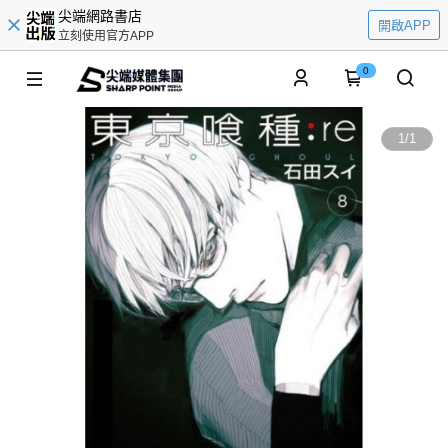
尖端網路書店
開啟APP
立刻使用官方APP
0
1
/
1