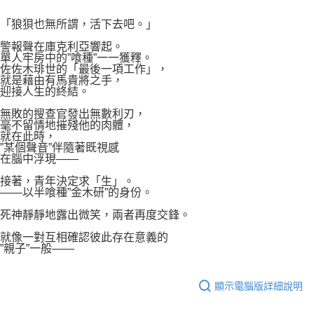
付款後7-11取貨
２．關於個人資料處理事宜，請瀏覽以下網址：
每筆NT$80，滿NT$500(含以上)免運費
「狼狽也無所謂，活下去吧。」
https://aftee.tw/terms/#terms3
３．未成年的使用者請事先徵得法定代理人或監護人之同意方可使用
宅配
警報聲在庫克利亞響起。
「AFTEE先享後付」，若未經同意申辦者引起之損失，本公司不負相關責
單人牢房中的”喰種”一一獲釋。
任。
每筆NT$100，滿NT$800(含以上)免運費
佐佐木琲世的「最後一項工作」，
４．使用「AFTEE先享後付」時，將依據個別帳號之用戶狀況，依本公司即
就是藉由有馬貴將之手，
時審查核予不同之上限額度；若仍有額度不足之情形，本公司將視審查結果
國家/地區配送
查看運費
迎接人生的終結。
請求用戶進行身份認證。
５．嚴禁一人註冊多個帳號或使用他人資訊註冊。若發現惡意使用之情形，
無敗的搜查官發出無數利刃，
毫不留情地摧殘他的肉體，
恩沛科技股份有限公司將有權停止該用戶之使用額度並採取法律行動。
就在此時，
”某個聲音”伴隨著既視感
在腦中浮現――
接著，青年決定求「生」。
――以半喰種”金木研”的身份。
死神靜靜地露出微笑，兩者再度交鋒。
就像一對互相確認彼此存在意義的
”親子”一般――
顯示電腦版詳細說明