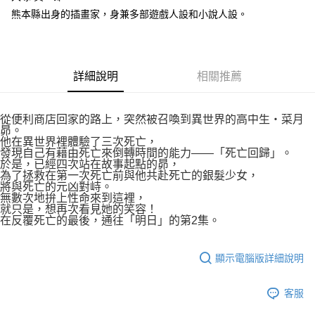
易，需依本服務之必要範圍內提供個人資料，並將交易相關給付款項請求債
熊本縣出身的插畫家，身兼多部遊戲人設和小說人設。
權轉讓予恩沛科技股份有限公司。
付款後7-11取貨
２．關於個人資料處理事宜，請瀏覽以下網址：
每筆NT$80，滿NT$500(含以上)免運費
https://aftee.tw/terms/#terms3
３．未成年的使用者請事先徵得法定代理人或監護人之同意方可使用
宅配
「AFTEE先享後付」，若未經同意申辦者引起之損失，本公司不負相關責
詳細說明
相關推薦
任。
每筆NT$100，滿NT$800(含以上)免運費
４．使用「AFTEE先享後付」時，將依據個別帳號之用戶狀況，依本公司即
時審查核予不同之上限額度；若仍有額度不足之情形，本公司將視審查結果
國家/地區配送
查看運費
請求用戶進行身份認證。
從便利商店回家的路上，突然被召喚到異世界的高中生‧菜月
昴。
５．嚴禁一人註冊多個帳號或使用他人資訊註冊。若發現惡意使用之情形，
他在異世界裡體驗了三次死亡，
恩沛科技股份有限公司將有權停止該用戶之使用額度並採取法律行動。
發現自己有藉由死亡來倒轉時間的能力——「死亡回歸」。
於是，已經四次站在故事起點的昴，
為了拯救在第一次死亡前與他共赴死亡的銀髮少女，
將與死亡的元凶對峙。
無數次地拚上性命來到這裡，
就只是，想再次看見她的笑容！
在反覆死亡的最後，通往「明日」的第2集。
顯示電腦版詳細說明
客服