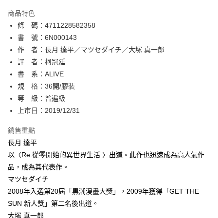
AFTEE先享後付
商品特色
相關說明
條 碼：4711228582358
【關於「AFTEE先享後付」】
ATM付款
AFTEE先享後付是「在收到商品之後才付款」的支付方式。 讓您購物簡單
書 號：6N000143
便利好安心！
作 者：長月 達平／マツセダイチ／大塚 真一郎
１．簡單：不需註冊會員、不需綁卡、不需儲值。
運送方式
譯 者：柯冠廷
２．便利：只要手機號碼，簡訊認證，即可結帳。
３．安心：先確認商品／服務後，再付款。
書 系：ALIVE
全家取貨付款
規 格：36開/膠裝
每筆NT$80，滿NT$500(含以上)免運費
【「AFTEE先享後付」結帳流程】
１．於結帳方式選擇「AFTEE先享後付」後，將跳轉至「AFTEE先享後付」
等 級：普遍級
付款後全家取貨
結帳頁面，進行簡訊認證並確認金額後，即可完成結帳。
上市日：2019/12/31
２．訂單成立數日內，您將收到繳費通知簡訊。
每筆NT$80，滿NT$500(含以上)免運費
３．收到繳費通知簡訊後14天內，點擊此簡訊中的連結，可透過四大超商／
銷售重點
ATM／網路銀行／等多元方式進行付款，方視為交易完成。
萊爾富取貨付款
※ 請注意：結帳手續完成當下不需立刻繳費，但若您需要取消訂單，請聯絡
長月 達平
每筆NT$80，滿NT$500(含以上)免運費
購買商品的店家。未經商家同意取消之訂單仍視為有效，需透過AFTEE先享
以〈Re:從零開始的異世界生活 〉出道。此作也迅速成為高人氣作
後付繳納相關費用。
品，成為其代表作。
付款後萊爾富取貨
※ 交易是否成功請以「AFTEE先享後付 」之結帳頁面顯示為準，若有關於
是否繳費成功／繳費後需取消欲退款等相關疑問，請聯繫「AFTEE先享後付
マツセダイチ
每筆NT$80，滿NT$500(含以上)免運費
客戶支援中心」
https://netprotections.freshdesk.com/support/home
2008年入選第20屆「黒潮漫畫大獎」，2009年獲得「GET THE
7-11取貨付款
SUN 新人獎」第二名後出道。
【注意事項】
１．透過由恩沛科技股份有限公司提供之「AFTEE先享後付」服務完成之交
每筆NT$80，滿NT$500(含以上)免運費
大塚 真一郎