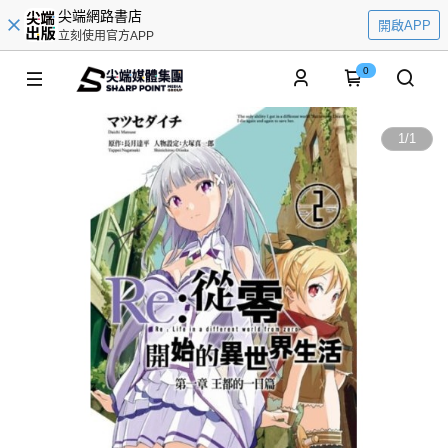
尖端網路書店
開啟APP
立刻使用官方APP
0
1
/
1