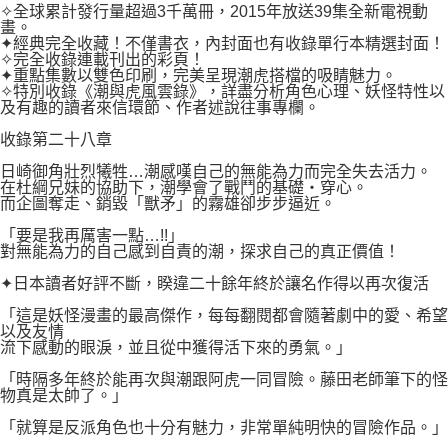
２．關於個人資料處理事宜，請瀏覽以下網址：
✧全球累計發行量超過3千萬冊，2015年放送39集全新電視動
每筆NT$80，滿NT$500(含以上)免運費
https://aftee.tw/terms/#terms3
畫。
３．未成年的使用者請事先徵得法定代理人或監護人之同意方可使用
✦經典完全收藏！不僅書衣，內封面也有收錄單行本精選封面！
宅配
「AFTEE先享後付」，若未經同意申辦者引起之損失，本公司不負相關責
✧完全收錄連載刊出的彩頁！
任。
✦重點集數以雙色印刷，完美呈現潮虎搭檔的吸睛魅力。
每筆NT$100，滿NT$800(含以上)免運費
✧特別收錄《潮與虎風雲錄》，詳盡分析角色心理、妖怪特性以
４．使用「AFTEE先享後付」時，將依據個別帳號之用戶狀況，依本公司即
及有趣的讀者來信環節、作者述說往事專欄。
時審查核予不同之上限額度；若仍有額度不足之情形，本公司將視審查結果
國家/地區配送
查看運費
請求用戶進行身份認證。
收錄第二十八章
５．嚴禁一人註冊多個帳號或使用他人資訊註冊。若發現惡意使用之情形，
恩沛科技股份有限公司將有權停止該用戶之使用額度並採取法律行動。
日崎御角壯烈犧牲…潮感嘆自己的無能為力而完全失去活力。
在杜綱兄妹的協助下，潮學會了戰鬥的基礎‧穿心。
而企圖奪走、銷毀「獸矛」的霧雄卻步步逼近。
「要是我再厲害一點…!!」
對無能為力的自己感到自責的潮，探求自己的真正價值！
✦日本讀者好評不斷，睽違二十餘年終於讓名作得以再次復活
「這是妖怪漫畫的最高傑作，每每翻閱都會隨著劇中的愛、希望
以及友情
流下感動的眼淚，並且從中獲得活下來的勇氣。」
「時隔多年終於能再次與潮跟阿虎一同冒險。藤田老師筆下的怪
物真是太帥了。」
「就算是反派角色也十分有魅力，非常單純明快的冒險作品。」