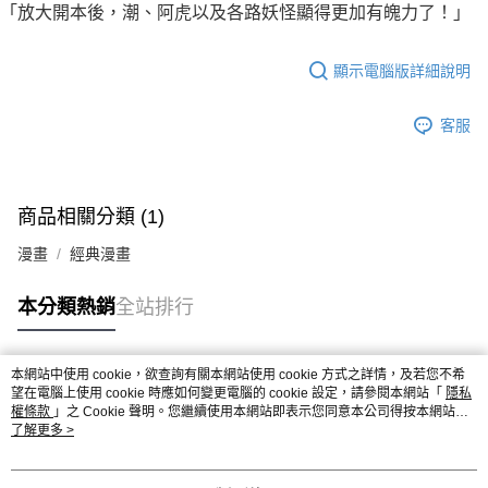
「放大開本後，潮、阿虎以及各路妖怪顯得更加有魄力了！」
顯示電腦版詳細說明
客服
商品相關分類 (1)
漫畫
經典漫畫
本分類熱銷
全站排行
本網站中使用 cookie，欲查詢有關本網站使用 cookie 方式之詳情，及若您不希
熱門標籤
望在電腦上使用 cookie 時應如何變更電腦的 cookie 設定，請參閱本網站「
隱私
權條款
」之 Cookie 聲明。您繼續使用本網站即表示您同意本公司得按本網站使
用條款之 Cookie 聲明使用 cookie。
了解更多 >