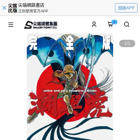
尖端網路書店
開啟APP
立刻使用官方APP
0
1
/
1