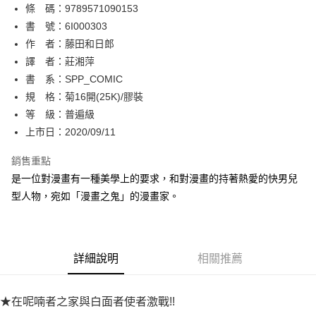
條 碼：9789571090153
【關於「AFTEE先享後付」】
ATM付款
AFTEE先享後付是「在收到商品之後才付款」的支付方式。 讓您購物簡單
書 號：6I000303
便利好安心！
作 者：藤田和日郎
１．簡單：不需註冊會員、不需綁卡、不需儲值。
運送方式
譯 者：莊湘萍
２．便利：只要手機號碼，簡訊認證，即可結帳。
３．安心：先確認商品／服務後，再付款。
書 系：SPP_COMIC
全家取貨付款
規 格：菊16開(25K)/膠裝
每筆NT$80，滿NT$500(含以上)免運費
【「AFTEE先享後付」結帳流程】
１．於結帳方式選擇「AFTEE先享後付」後，將跳轉至「AFTEE先享後付」
等 級：普遍級
付款後全家取貨
結帳頁面，進行簡訊認證並確認金額後，即可完成結帳。
上市日：2020/09/11
２．訂單成立數日內，您將收到繳費通知簡訊。
每筆NT$80，滿NT$500(含以上)免運費
３．收到繳費通知簡訊後14天內，點擊此簡訊中的連結，可透過四大超商／
銷售重點
ATM／網路銀行／等多元方式進行付款，方視為交易完成。
萊爾富取貨付款
※ 請注意：結帳手續完成當下不需立刻繳費，但若您需要取消訂單，請聯絡
是一位對漫畫有一種美學上的要求，和對漫畫的持著熱愛的快男兒
每筆NT$80，滿NT$500(含以上)免運費
購買商品的店家。未經商家同意取消之訂單仍視為有效，需透過AFTEE先享
型人物，宛如「漫畫之鬼」的漫畫家。
後付繳納相關費用。
付款後萊爾富取貨
※ 交易是否成功請以「AFTEE先享後付 」之結帳頁面顯示為準，若有關於
是否繳費成功／繳費後需取消欲退款等相關疑問，請聯繫「AFTEE先享後付
每筆NT$80，滿NT$500(含以上)免運費
客戶支援中心」
https://netprotections.freshdesk.com/support/home
詳細說明
相關推薦
7-11取貨付款
【注意事項】
１．透過由恩沛科技股份有限公司提供之「AFTEE先享後付」服務完成之交
每筆NT$80，滿NT$500(含以上)免運費
易，需依本服務之必要範圍內提供個人資料，並將交易相關給付款項請求債
★在呢喃者之家與白面者使者激戰!!
權轉讓予恩沛科技股份有限公司。
付款後7-11取貨