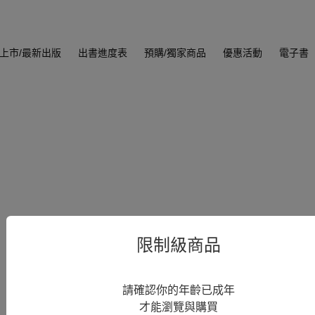
上市/最新出版
出書進度表
預購/獨家商品
優惠活動
電子書
限制級商品
請確認你的年齡已成年
才能瀏覽與購買