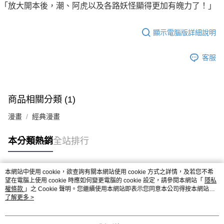
「放大開本後，潮、阿虎以及各路妖怪顯得更加有魄力了！」
顯示電腦版詳細說明
客服
商品相關分類 (1)
漫畫
經典漫畫
本分類熱銷
全站排行
本網站中使用 cookie，欲查詢有關本網站使用 cookie 方式之詳情，及若您不希
熱門標籤
望在電腦上使用 cookie 時應如何變更電腦的 cookie 設定，請參閱本網站「
隱私
權條款
」之 Cookie 聲明。您繼續使用本網站即表示您同意本公司得按本網站使
用條款之 Cookie 聲明使用 cookie。
了解更多 >