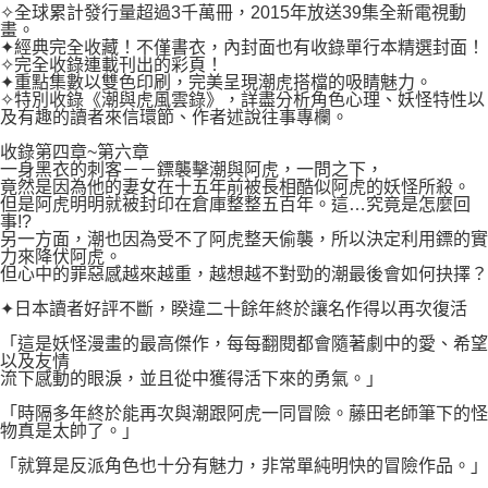
２．關於個人資料處理事宜，請瀏覽以下網址：
✧全球累計發行量超過3千萬冊，2015年放送39集全新電視動
每筆NT$80，滿NT$500(含以上)免運費
https://aftee.tw/terms/#terms3
畫。
３．未成年的使用者請事先徵得法定代理人或監護人之同意方可使用
✦經典完全收藏！不僅書衣，內封面也有收錄單行本精選封面！
宅配
「AFTEE先享後付」，若未經同意申辦者引起之損失，本公司不負相關責
✧完全收錄連載刊出的彩頁！
任。
✦重點集數以雙色印刷，完美呈現潮虎搭檔的吸睛魅力。
每筆NT$100，滿NT$800(含以上)免運費
✧特別收錄《潮與虎風雲錄》，詳盡分析角色心理、妖怪特性以
４．使用「AFTEE先享後付」時，將依據個別帳號之用戶狀況，依本公司即
及有趣的讀者來信環節、作者述說往事專欄。
時審查核予不同之上限額度；若仍有額度不足之情形，本公司將視審查結果
國家/地區配送
查看運費
請求用戶進行身份認證。
收錄第四章~第六章
５．嚴禁一人註冊多個帳號或使用他人資訊註冊。若發現惡意使用之情形，
一身黑衣的刺客－－鏢襲擊潮與阿虎，一問之下，
恩沛科技股份有限公司將有權停止該用戶之使用額度並採取法律行動。
竟然是因為他的妻女在十五年前被長相酷似阿虎的妖怪所殺。
但是阿虎明明就被封印在倉庫整整五百年。這…究竟是怎麼回
事!?
另一方面，潮也因為受不了阿虎整天偷襲，所以決定利用鏢的實
力來降伏阿虎。
但心中的罪惡感越來越重，越想越不對勁的潮最後會如何抉擇？
✦日本讀者好評不斷，睽違二十餘年終於讓名作得以再次復活
「這是妖怪漫畫的最高傑作，每每翻閱都會隨著劇中的愛、希望
以及友情
流下感動的眼淚，並且從中獲得活下來的勇氣。」
「時隔多年終於能再次與潮跟阿虎一同冒險。藤田老師筆下的怪
物真是太帥了。」
「就算是反派角色也十分有魅力，非常單純明快的冒險作品。」