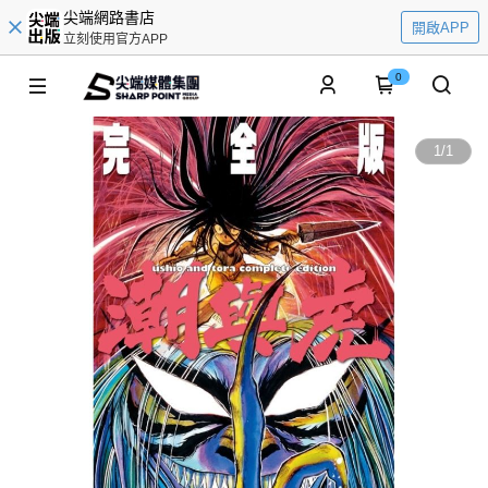
尖端網路書店
開啟APP
立刻使用官方APP
0
1
/
1