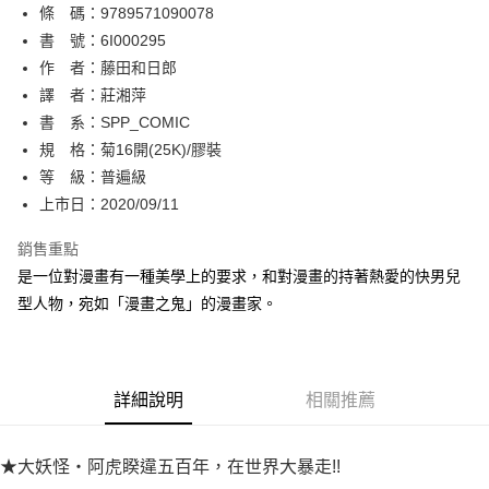
條 碼：9789571090078
【關於「AFTEE先享後付」】
ATM付款
AFTEE先享後付是「在收到商品之後才付款」的支付方式。 讓您購物簡單
書 號：6I000295
便利好安心！
作 者：藤田和日郎
１．簡單：不需註冊會員、不需綁卡、不需儲值。
運送方式
譯 者：莊湘萍
２．便利：只要手機號碼，簡訊認證，即可結帳。
３．安心：先確認商品／服務後，再付款。
書 系：SPP_COMIC
全家取貨付款
規 格：菊16開(25K)/膠裝
每筆NT$80，滿NT$500(含以上)免運費
【「AFTEE先享後付」結帳流程】
１．於結帳方式選擇「AFTEE先享後付」後，將跳轉至「AFTEE先享後付」
等 級：普遍級
付款後全家取貨
結帳頁面，進行簡訊認證並確認金額後，即可完成結帳。
上市日：2020/09/11
２．訂單成立數日內，您將收到繳費通知簡訊。
每筆NT$80，滿NT$500(含以上)免運費
３．收到繳費通知簡訊後14天內，點擊此簡訊中的連結，可透過四大超商／
銷售重點
ATM／網路銀行／等多元方式進行付款，方視為交易完成。
萊爾富取貨付款
※ 請注意：結帳手續完成當下不需立刻繳費，但若您需要取消訂單，請聯絡
是一位對漫畫有一種美學上的要求，和對漫畫的持著熱愛的快男兒
每筆NT$80，滿NT$500(含以上)免運費
購買商品的店家。未經商家同意取消之訂單仍視為有效，需透過AFTEE先享
型人物，宛如「漫畫之鬼」的漫畫家。
後付繳納相關費用。
付款後萊爾富取貨
※ 交易是否成功請以「AFTEE先享後付 」之結帳頁面顯示為準，若有關於
是否繳費成功／繳費後需取消欲退款等相關疑問，請聯繫「AFTEE先享後付
每筆NT$80，滿NT$500(含以上)免運費
客戶支援中心」
https://netprotections.freshdesk.com/support/home
詳細說明
相關推薦
7-11取貨付款
【注意事項】
１．透過由恩沛科技股份有限公司提供之「AFTEE先享後付」服務完成之交
每筆NT$80，滿NT$500(含以上)免運費
易，需依本服務之必要範圍內提供個人資料，並將交易相關給付款項請求債
★大妖怪‧阿虎睽違五百年，在世界大暴走!!
權轉讓予恩沛科技股份有限公司。
付款後7-11取貨