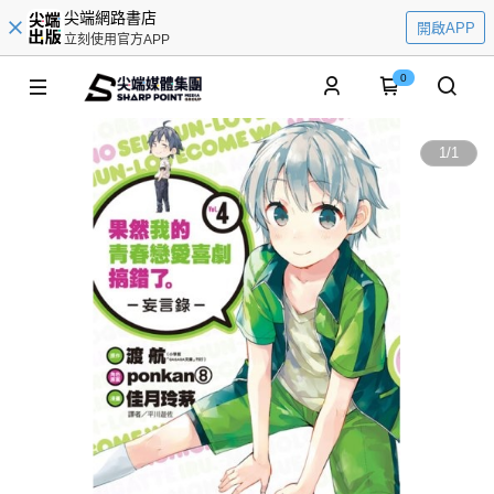
尖端網路書店
開啟APP
立刻使用官方APP
0
1
/
1