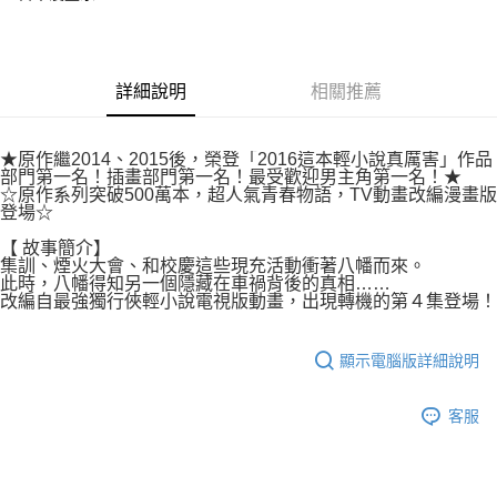
付款後7-11取貨
２．關於個人資料處理事宜，請瀏覽以下網址：
每筆NT$80，滿NT$500(含以上)免運費
https://aftee.tw/terms/#terms3
３．未成年的使用者請事先徵得法定代理人或監護人之同意方可使用
宅配
「AFTEE先享後付」，若未經同意申辦者引起之損失，本公司不負相關責
詳細說明
相關推薦
任。
每筆NT$100，滿NT$800(含以上)免運費
４．使用「AFTEE先享後付」時，將依據個別帳號之用戶狀況，依本公司即
時審查核予不同之上限額度；若仍有額度不足之情形，本公司將視審查結果
國家/地區配送
查看運費
請求用戶進行身份認證。
★原作繼2014、2015後，榮登「2016這本輕小說真厲害」作品
部門第一名！插畫部門第一名！最受歡迎男主角第一名！★
５．嚴禁一人註冊多個帳號或使用他人資訊註冊。若發現惡意使用之情形，
☆原作系列突破500萬本，超人氣青春物語，TV動畫改編漫畫版
恩沛科技股份有限公司將有權停止該用戶之使用額度並採取法律行動。
登場☆
【 故事簡介】
集訓、煙火大會、和校慶這些現充活動衝著八幡而來。
此時，八幡得知另一個隱藏在車禍背後的真相……
改編自最強獨行俠輕小說電視版動畫，出現轉機的第４集登場！
顯示電腦版詳細說明
客服