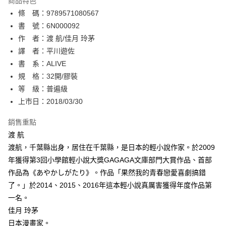
商品特色
相關說明
條 碼：9789571080567
【關於「AFTEE先享後付」】
ATM付款
AFTEE先享後付是「在收到商品之後才付款」的支付方式。 讓您購物簡單
書 號：6N000092
便利好安心！
作 者：渡 航/佳月 玲茅
１．簡單：不需註冊會員、不需綁卡、不需儲值。
運送方式
譯 者：平川遊佐
２．便利：只要手機號碼，簡訊認證，即可結帳。
３．安心：先確認商品／服務後，再付款。
書 系：ALIVE
全家取貨付款
規 格：32開/膠裝
每筆NT$80，滿NT$500(含以上)免運費
【「AFTEE先享後付」結帳流程】
１．於結帳方式選擇「AFTEE先享後付」後，將跳轉至「AFTEE先享後付」
等 級：普遍級
付款後全家取貨
結帳頁面，進行簡訊認證並確認金額後，即可完成結帳。
上市日：2018/03/30
２．訂單成立數日內，您將收到繳費通知簡訊。
每筆NT$80，滿NT$500(含以上)免運費
３．收到繳費通知簡訊後14天內，點擊此簡訊中的連結，可透過四大超商／
銷售重點
ATM／網路銀行／等多元方式進行付款，方視為交易完成。
萊爾富取貨付款
※ 請注意：結帳手續完成當下不需立刻繳費，但若您需要取消訂單，請聯絡
渡 航
每筆NT$80，滿NT$500(含以上)免運費
購買商品的店家。未經商家同意取消之訂單仍視為有效，需透過AFTEE先享
渡航，千葉縣出身，居住在千葉縣，是日本的輕小說作家。於2009
後付繳納相關費用。
年獲得第3回小學館輕小說大獎GAGAGA文庫部門大賞作品、首部
付款後萊爾富取貨
※ 交易是否成功請以「AFTEE先享後付 」之結帳頁面顯示為準，若有關於
是否繳費成功／繳費後需取消欲退款等相關疑問，請聯繫「AFTEE先享後付
作品為《あやかしがたり》。作品「果然我的青春戀愛喜劇搞錯
每筆NT$80，滿NT$500(含以上)免運費
客戶支援中心」
https://netprotections.freshdesk.com/support/home
了。」於2014、2015、2016年這本輕小說真厲害獲得年度作品第
7-11取貨付款
一名。
【注意事項】
１．透過由恩沛科技股份有限公司提供之「AFTEE先享後付」服務完成之交
每筆NT$80，滿NT$500(含以上)免運費
佳月 玲茅
易，需依本服務之必要範圍內提供個人資料，並將交易相關給付款項請求債
日本漫畫家。
權轉讓予恩沛科技股份有限公司。