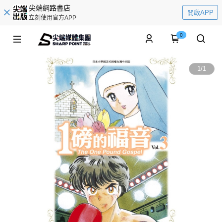
尖端網路書店
開啟APP
立刻使用官方APP
0
1
/
1