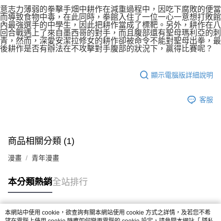
付款後7-11取貨
２．關於個人資料處理事宜，請瀏覽以下網址：
意志力薄弱的拳擊手畑中耕作在減重過程中，因吃下腐敗的便當
每筆NT$80，滿NT$500(含以上)免運費
而導致食物中毒，在此同時，拳館入住了一位一心一意想打敗館
https://aftee.tw/terms/#terms3
內最強選手的中學生，因此把耕作當成了標靶。另外，耕作在八
３．未成年的使用者請事先徵得法定代理人或監護人之同意方可使用
宅配
回合戰遇上了來自墨西哥的對手，而且腹部還有聖母瑪利亞的刺
「AFTEE先享後付」，若未經同意申辦者引起之損失，本公司不負相關責
青，然而，深愛安潔拉修女的耕作卻被命令不能對聖母出拳，最
任。
每筆NT$100，滿NT$800(含以上)免運費
後耕作是否有辦法在不攻擊對手腹部的狀況下，贏得比賽呢？
４．使用「AFTEE先享後付」時，將依據個別帳號之用戶狀況，依本公司即
時審查核予不同之上限額度；若仍有額度不足之情形，本公司將視審查結果
國家/地區配送
查看運費
請求用戶進行身份認證。
顯示電腦版詳細說明
５．嚴禁一人註冊多個帳號或使用他人資訊註冊。若發現惡意使用之情形，
恩沛科技股份有限公司將有權停止該用戶之使用額度並採取法律行動。
客服
商品相關分類 (1)
漫畫
青年漫畫
本分類熱銷
全站排行
本網站中使用 cookie，欲查詢有關本網站使用 cookie 方式之詳情，及若您不希
熱門標籤