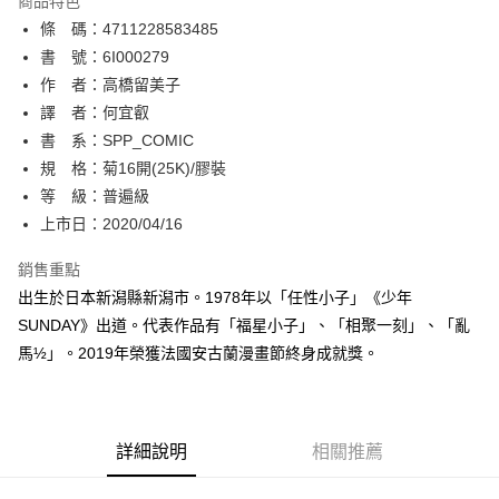
商品特色
相關說明
條 碼：4711228583485
【關於「AFTEE先享後付」】
ATM付款
AFTEE先享後付是「在收到商品之後才付款」的支付方式。 讓您購物簡單
書 號：6I000279
便利好安心！
作 者：高橋留美子
１．簡單：不需註冊會員、不需綁卡、不需儲值。
運送方式
譯 者：何宜叡
２．便利：只要手機號碼，簡訊認證，即可結帳。
３．安心：先確認商品／服務後，再付款。
書 系：SPP_COMIC
全家取貨付款
規 格：菊16開(25K)/膠裝
每筆NT$80，滿NT$500(含以上)免運費
【「AFTEE先享後付」結帳流程】
１．於結帳方式選擇「AFTEE先享後付」後，將跳轉至「AFTEE先享後付」
等 級：普遍級
付款後全家取貨
結帳頁面，進行簡訊認證並確認金額後，即可完成結帳。
上市日：2020/04/16
２．訂單成立數日內，您將收到繳費通知簡訊。
每筆NT$80，滿NT$500(含以上)免運費
３．收到繳費通知簡訊後14天內，點擊此簡訊中的連結，可透過四大超商／
銷售重點
ATM／網路銀行／等多元方式進行付款，方視為交易完成。
萊爾富取貨付款
※ 請注意：結帳手續完成當下不需立刻繳費，但若您需要取消訂單，請聯絡
出生於日本新潟縣新潟市。1978年以「任性小子」《少年
每筆NT$80，滿NT$500(含以上)免運費
購買商品的店家。未經商家同意取消之訂單仍視為有效，需透過AFTEE先享
SUNDAY》出道。代表作品有「福星小子」、「相聚一刻」、「亂
後付繳納相關費用。
馬½」。2019年榮獲法國安古蘭漫畫節終身成就獎。
付款後萊爾富取貨
※ 交易是否成功請以「AFTEE先享後付 」之結帳頁面顯示為準，若有關於
是否繳費成功／繳費後需取消欲退款等相關疑問，請聯繫「AFTEE先享後付
每筆NT$80，滿NT$500(含以上)免運費
客戶支援中心」
https://netprotections.freshdesk.com/support/home
7-11取貨付款
【注意事項】
詳細說明
相關推薦
１．透過由恩沛科技股份有限公司提供之「AFTEE先享後付」服務完成之交
每筆NT$80，滿NT$500(含以上)免運費
易，需依本服務之必要範圍內提供個人資料，並將交易相關給付款項請求債
權轉讓予恩沛科技股份有限公司。