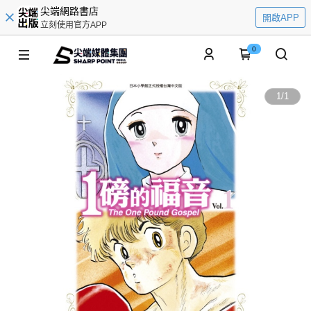
尖端網路書店
開啟APP
立刻使用官方APP
0
1
/
1