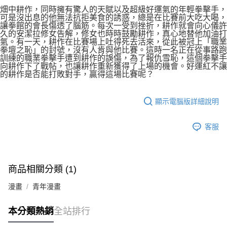
付款後7-11取貨
２．關於個人資料處理事宜，請瀏覽以下網址：
畑中耕作，同時擁有驚人的天賦以及超級好運氣的年輕拳擊手，
每筆NT$80，滿NT$500(含以上)免運費
可是沒出息的他無法抗拒美食的誘惑，總是在比賽前大吃大喝，
https://aftee.tw/terms/#terms3
讓拳館的會長傷透了腦筋。每次一受到挫折，耕作就會向心儀許
３．未成年的使用者請事先徵得法定代理人或監護人之同意方可使用
宅配
久的安潔拉修女告解，修女也時時鼓勵耕作，真心地替他加油打
「AFTEE先享後付」，若未經同意申辦者引起之損失，本公司不負相關責
氣。有一天，耕作在比賽場上吐得死去活來，從此被冠上「職業
任。
每筆NT$100，滿NT$800(含以上)免運費
拳壇之恥」的封號，沒有人肯與他比賽。這時一名正在從事路跑
４．使用「AFTEE先享後付」時，將依據個別帳號之用戶狀況，依本公司即
訓練的職業拳擊手遭到耕作的誤傷，為了報仇雪恥，這個拳擊手
時審查核予不同之上限額度；若仍有額度不足之情形，本公司將視審查結果
國家/地區配送
查看運費
向耕作下了戰帖，也讓耕作重新獲得了上場的機會。好運紅不讓
請求用戶進行身份認證。
的耕作是否能打敗對手，贏得這場比賽呢？
５．嚴禁一人註冊多個帳號或使用他人資訊註冊。若發現惡意使用之情形，
恩沛科技股份有限公司將有權停止該用戶之使用額度並採取法律行動。
顯示電腦版詳細說明
客服
商品相關分類 (1)
漫畫
青年漫畫
本分類熱銷
全站排行