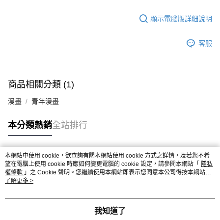
付款後7-11取貨
２．關於個人資料處理事宜，請瀏覽以下網址：
每筆NT$80，滿NT$500(含以上)免運費
https://aftee.tw/terms/#terms3
顯示電腦版詳細說明
３．未成年的使用者請事先徵得法定代理人或監護人之同意方可使用
宅配
「AFTEE先享後付」，若未經同意申辦者引起之損失，本公司不負相關責
客服
任。
每筆NT$100，滿NT$800(含以上)免運費
４．使用「AFTEE先享後付」時，將依據個別帳號之用戶狀況，依本公司即
時審查核予不同之上限額度；若仍有額度不足之情形，本公司將視審查結果
國家/地區配送
查看運費
請求用戶進行身份認證。
５．嚴禁一人註冊多個帳號或使用他人資訊註冊。若發現惡意使用之情形，
商品相關分類 (1)
恩沛科技股份有限公司將有權停止該用戶之使用額度並採取法律行動。
漫畫
青年漫畫
本分類熱銷
全站排行
本網站中使用 cookie，欲查詢有關本網站使用 cookie 方式之詳情，及若您不希
熱門標籤
望在電腦上使用 cookie 時應如何變更電腦的 cookie 設定，請參閱本網站「
隱私
權條款
」之 Cookie 聲明。您繼續使用本網站即表示您同意本公司得按本網站使
用條款之 Cookie 聲明使用 cookie。
了解更多 >
我知道了