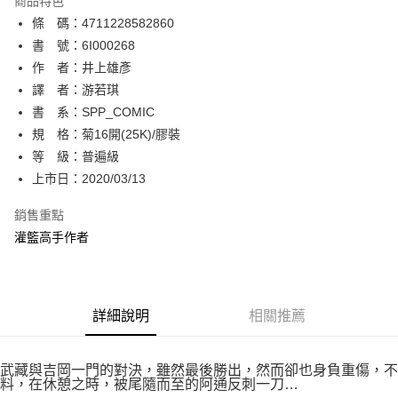
商品特色
相關說明
條 碼：4711228582860
【關於「AFTEE先享後付」】
ATM付款
AFTEE先享後付是「在收到商品之後才付款」的支付方式。 讓您購物簡單
書 號：6I000268
便利好安心！
作 者：井上雄彥
１．簡單：不需註冊會員、不需綁卡、不需儲值。
運送方式
譯 者：游若琪
２．便利：只要手機號碼，簡訊認證，即可結帳。
３．安心：先確認商品／服務後，再付款。
書 系：SPP_COMIC
全家取貨付款
規 格：菊16開(25K)/膠裝
每筆NT$80，滿NT$500(含以上)免運費
【「AFTEE先享後付」結帳流程】
１．於結帳方式選擇「AFTEE先享後付」後，將跳轉至「AFTEE先享後付」
等 級：普遍級
付款後全家取貨
結帳頁面，進行簡訊認證並確認金額後，即可完成結帳。
上市日：2020/03/13
２．訂單成立數日內，您將收到繳費通知簡訊。
每筆NT$80，滿NT$500(含以上)免運費
３．收到繳費通知簡訊後14天內，點擊此簡訊中的連結，可透過四大超商／
銷售重點
ATM／網路銀行／等多元方式進行付款，方視為交易完成。
萊爾富取貨付款
※ 請注意：結帳手續完成當下不需立刻繳費，但若您需要取消訂單，請聯絡
灌籃高手作者
每筆NT$80，滿NT$500(含以上)免運費
購買商品的店家。未經商家同意取消之訂單仍視為有效，需透過AFTEE先享
後付繳納相關費用。
付款後萊爾富取貨
※ 交易是否成功請以「AFTEE先享後付 」之結帳頁面顯示為準，若有關於
是否繳費成功／繳費後需取消欲退款等相關疑問，請聯繫「AFTEE先享後付
每筆NT$80，滿NT$500(含以上)免運費
詳細說明
相關推薦
客戶支援中心」
https://netprotections.freshdesk.com/support/home
7-11取貨付款
【注意事項】
１．透過由恩沛科技股份有限公司提供之「AFTEE先享後付」服務完成之交
每筆NT$80，滿NT$500(含以上)免運費
武藏與吉岡一門的對決，雖然最後勝出，然而卻也身負重傷，不
易，需依本服務之必要範圍內提供個人資料，並將交易相關給付款項請求債
料，在休憩之時，被尾隨而至的阿通反刺一刀…
權轉讓予恩沛科技股份有限公司。