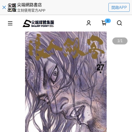
尖端網路書店
開啟APP
立刻使用官方APP
0
1
/
1