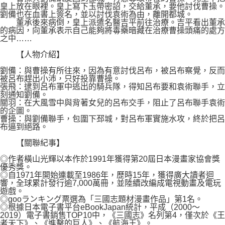
皇上放在眼裡。皇上寫下玉帶密詔，交給董承，要他討伐曹操。
劉備也在血書上簽名，並以討伐袁術為由，離開都城。
董承後來病倒，皇上派遣名醫吉平前往治療。吉平看出董承
的病因，向董承表示自己能夠將毒藥暗藏在治療曹操頭痛的處方
之中……
【人物介紹】
劉備：與曹操有所往來，因為有意討伐呂布，被呂布察覺，反而
被呂布趕出小沛，只好投靠曹操。
張飛：逮到呂布軍中逃出的騎兵隊，得知呂布要和袁術聯手，立
刻通知劉備。
關羽：在大風雪中與背著女兒的呂布交手，阻止了呂布聯手袁術
的企圖。
曹操：與劉備聯手，包圍下邳城，對呂布軍實施水攻，終於把呂
布逼到絕路。
【關聯紀事】
◎作者橫山光輝以本作於1991年獲得第20屆日本漫畫家協會獎
優秀獎。
◎自1971年開始連載至1986年，歷時15年，獲得廣大讀者迴
響，全球累計發行逾7,000萬冊，並陸續改編成電視動畫及電玩
遊戲。
◎gooランキング票選為「三國志題材漫畫作品」第1名。
◎根據日本電子書平台eBookJapan統計，平成（2000～
2019）電子書銷售TOP10中，《三國志》名列第4，僅次於《王
者天下》、《進擊的巨人》、《航海王》。