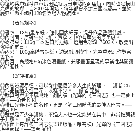
◎位於兵庫縣神戸市長田區新長田車站的商店街，同時也是横山
光輝的故郷，自2007年開始，每年都會舉辦三國志慶典，並於
慶典中懸掛總計128名登場人物旗幟。
【商品規格】
◎書衣：135g畫布紙，強化圖像細節，提升作品整體質感。
◎內封面：厚磅牛皮卡紙，質樸之中帶有歷史的厚重感。
◎蝴蝶頁：116g日本進口丹迪紙，選用色號SH7602K，散發出
沉穩的氣質。
◎內彩：100g高階雪銅紙，透過紙張特性，完整重現原作豐富
色彩。
◎內頁：高規格90g米色漫畫紙，兼顧畫面呈現的專業性與閱讀
的舒適性。
【好評推薦】
◎內容淺顯易懂，可以從中體悟許多人生的道理。──讀者 GR
◎作品描繪人性至深，收穫不少。──讀者 至誠
◎就算對歷史不感興趣，翻開橫山光輝的《三國志》也一定會上
癮。──讀者 KIKI
◎橫山光輝不朽的名作，更是了解三國時代的最佳入門書。──
讀者 KEI
◎雖然是青少年讀物，不過大人也一定能樂在其中。非常推薦親
子共讀。──讀者 PX
◎市面上有許多三國志漫畫出版品，唯有橫山光輝的《三國志》
堪稱巔峰。──讀者 麥也