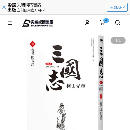
尖端網路書店
開啟APP
立刻使用官方APP
0
1
/
1