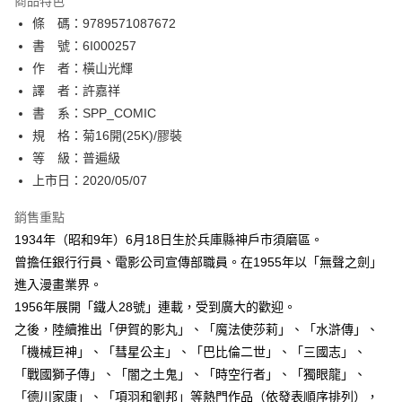
商品特色
相關說明
條 碼：9789571087672
【關於「AFTEE先享後付」】
ATM付款
AFTEE先享後付是「在收到商品之後才付款」的支付方式。 讓您購物簡單
書 號：6I000257
便利好安心！
作 者：橫山光輝
１．簡單：不需註冊會員、不需綁卡、不需儲值。
運送方式
譯 者：許嘉祥
２．便利：只要手機號碼，簡訊認證，即可結帳。
３．安心：先確認商品／服務後，再付款。
書 系：SPP_COMIC
全家取貨付款
規 格：菊16開(25K)/膠裝
每筆NT$80，滿NT$500(含以上)免運費
【「AFTEE先享後付」結帳流程】
１．於結帳方式選擇「AFTEE先享後付」後，將跳轉至「AFTEE先享後付」
等 級：普遍級
付款後全家取貨
結帳頁面，進行簡訊認證並確認金額後，即可完成結帳。
上市日：2020/05/07
２．訂單成立數日內，您將收到繳費通知簡訊。
每筆NT$80，滿NT$500(含以上)免運費
３．收到繳費通知簡訊後14天內，點擊此簡訊中的連結，可透過四大超商／
銷售重點
ATM／網路銀行／等多元方式進行付款，方視為交易完成。
萊爾富取貨付款
※ 請注意：結帳手續完成當下不需立刻繳費，但若您需要取消訂單，請聯絡
1934年（昭和9年）6月18日生於兵庫縣神戶市須磨區。
每筆NT$80，滿NT$500(含以上)免運費
購買商品的店家。未經商家同意取消之訂單仍視為有效，需透過AFTEE先享
曾擔任銀行行員、電影公司宣傳部職員。在1955年以「無聲之劍」
後付繳納相關費用。
進入漫畫業界。
付款後萊爾富取貨
※ 交易是否成功請以「AFTEE先享後付 」之結帳頁面顯示為準，若有關於
是否繳費成功／繳費後需取消欲退款等相關疑問，請聯繫「AFTEE先享後付
1956年展開「鐵人28號」連載，受到廣大的歡迎。
每筆NT$80，滿NT$500(含以上)免運費
客戶支援中心」
https://netprotections.freshdesk.com/support/home
之後，陸續推出「伊賀的影丸」、「魔法使莎莉」、「水滸傳」、
7-11取貨付款
「機械巨神」、「彗星公主」、「巴比倫二世」、「三國志」、
【注意事項】
１．透過由恩沛科技股份有限公司提供之「AFTEE先享後付」服務完成之交
每筆NT$80，滿NT$500(含以上)免運費
「戰國獅子傳」、「闇之土鬼」、「時空行者」、「獨眼龍」、
易，需依本服務之必要範圍內提供個人資料，並將交易相關給付款項請求債
「德川家康」、「項羽和劉邦」等熱門作品（依發表順序排列），
權轉讓予恩沛科技股份有限公司。