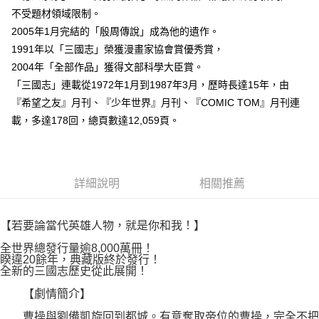
付款後7-11取貨
２．關於個人資料處理事宜，請瀏覽以下網址：
不受題材領域限制。
每筆NT$80，滿NT$500(含以上)免運費
https://aftee.tw/terms/#terms3
2005年1月完結的「殷周傳說」成為他的遺作。
３．未成年的使用者請事先徵得法定代理人或監護人之同意方可使用
宅配
1991年以「三國志」榮獲漫畫家協會賞優秀賞，
「AFTEE先享後付」，若未經同意申辦者引起之損失，本公司不負相關責
任。
每筆NT$100，滿NT$800(含以上)免運費
2004年「全部作品」獲得文部科學大臣賞。
４．使用「AFTEE先享後付」時，將依據個別帳號之用戶狀況，依本公司即
「三國志」連載從1972年1月到1987年3月，歷時長達15年，由
時審查核予不同之上限額度；若仍有額度不足之情形，本公司將視審查結果
國家/地區配送
查看運費
請求用戶進行身份認證。
『希望之友』月刊、『少年世界』月刊、『COMIC TOM』月刊連
５．嚴禁一人註冊多個帳號或使用他人資訊註冊。若發現惡意使用之情形，
載，多達178回，總頁數達12,059頁。
恩沛科技股份有限公司將有權停止該用戶之使用額度並採取法律行動。
詳細說明
相關推薦
【若要論當代英雄人物，就是你和我！】
全世界總發行量逾8,000萬冊！
睽違20餘年，典藏版終於發行！
全新的三國志歷史從此展開！
【劇情簡介】
曹操與劉備凱旋回到都城。有意奪取帝位的曹操，完全不把