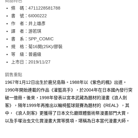
商品特色
相關說明
條 碼：4711228581788
【關於「AFTEE先享後付」】
ATM付款
AFTEE先享後付是「在收到商品之後才付款」的支付方式。 讓您購物簡單
書 號：6I000222
便利好安心！
作 者：井上雄彥
１．簡單：不需註冊會員、不需綁卡、不需儲值。
運送方式
譯 者：游若琪
２．便利：只要手機號碼，簡訊認證，即可結帳。
３．安心：先確認商品／服務後，再付款。
書 系：SPP_COMIC
全家取貨付款
規 格：菊16開(25K)/膠裝
每筆NT$80，滿NT$500(含以上)免運費
【「AFTEE先享後付」結帳流程】
１．於結帳方式選擇「AFTEE先享後付」後，將跳轉至「AFTEE先享後付」
等 級：普遍級
付款後全家取貨
結帳頁面，進行簡訊認證並確認金額後，即可完成結帳。
上市日：2019/11/27
２．訂單成立數日內，您將收到繳費通知簡訊。
每筆NT$80，滿NT$500(含以上)免運費
３．收到繳費通知簡訊後14天內，點擊此簡訊中的連結，可透過四大超商／
銷售重點
ATM／網路銀行／等多元方式進行付款，方視為交易完成。
萊爾富取貨付款
※ 請注意：結帳手續完成當下不需立刻繳費，但若您需要取消訂單，請聯絡
1967年1月12日出生於鹿兒島縣。1988年以《紫色的楓》出道。
每筆NT$80，滿NT$500(含以上)免運費
購買商品的店家。未經商家同意取消之訂單仍視為有效，需透過AFTEE先享
1990年開始連載的作品《灌籃高手》，於2004年在日本國內發行突
後付繳納相關費用。
破一億冊。後來，1998年發表以宮本武藏為題材的漫畫《浪人劍
付款後萊爾富取貨
※ 交易是否成功請以「AFTEE先享後付 」之結帳頁面顯示為準，若有關於
是否繳費成功／繳費後需取消欲退款等相關疑問，請聯繫「AFTEE先享後付
客》，隔年1999年再推出以輪椅籃球競賽為題材的《REAL》，其
每筆NT$80，滿NT$500(含以上)免運費
客戶支援中心」
https://netprotections.freshdesk.com/support/home
中，《浪人劍客》更獲得了日本文化廳媒體藝術祭漫畫部門大賞，
7-11取貨付款
以及手塚治虫文化賞漫畫大賞等獎項，堪稱為日本當代漫畫大師。
【注意事項】
１．透過由恩沛科技股份有限公司提供之「AFTEE先享後付」服務完成之交
每筆NT$80，滿NT$500(含以上)免運費
易，需依本服務之必要範圍內提供個人資料，並將交易相關給付款項請求債
權轉讓予恩沛科技股份有限公司。