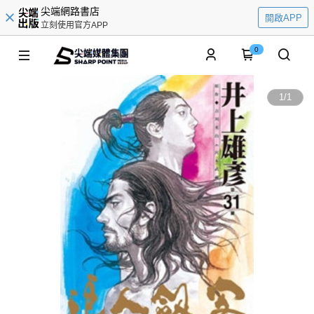
尖端網路書店
開啟APP
立刻使用官方APP
0
1
/
1