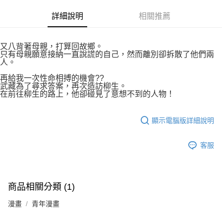
付款後7-11取貨
２．關於個人資料處理事宜，請瀏覽以下網址：
每筆NT$80，滿NT$500(含以上)免運費
詳細說明
相關推薦
https://aftee.tw/terms/#terms3
３．未成年的使用者請事先徵得法定代理人或監護人之同意方可使用
宅配
「AFTEE先享後付」，若未經同意申辦者引起之損失，本公司不負相關責
任。
每筆NT$100，滿NT$800(含以上)免運費
又八背著母親，打算回故鄉。
４．使用「AFTEE先享後付」時，將依據個別帳號之用戶狀況，依本公司即
只有母親願意接納一直說謊的自己，然而離別卻拆散了他們兩
時審查核予不同之上限額度；若仍有額度不足之情形，本公司將視審查結果
人。
國家/地區配送
查看運費
請求用戶進行身份認證。
再給我一次性命相搏的機會??
５．嚴禁一人註冊多個帳號或使用他人資訊註冊。若發現惡意使用之情形，
武藏為了尋求答案，再次造訪柳生。
恩沛科技股份有限公司將有權停止該用戶之使用額度並採取法律行動。
在前往柳生的路上，他卻碰見了意想不到的人物！
顯示電腦版詳細說明
客服
商品相關分類 (1)
漫畫
青年漫畫