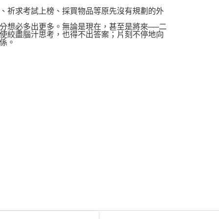
、祈求考試上榜、採買物品等原先沒有規劃的外
分想必多出更多。無論是現在，甚至是將來──二
使絞盡腦汁思考，也得不出答案；片刻不停地向
係。