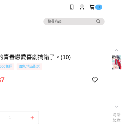
0
的青春戀愛喜劇搞錯了。(10)
500免運
國家/地區配送
87
清除
紀錄