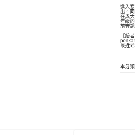
進入寒
出。同
在與大
年級的
前奔跑
【繪者
ponk
最近老
本分類