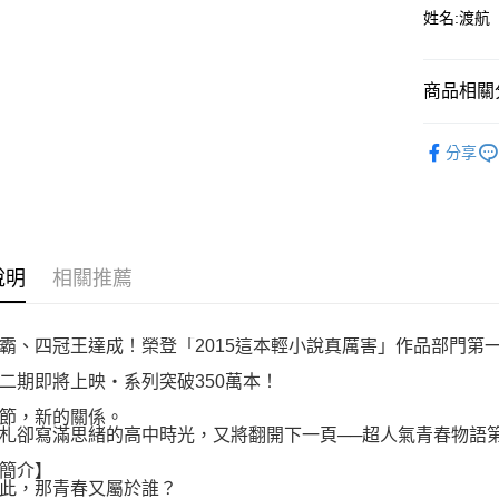
付款後全
２．訂單
姓名:渡航
３．收到繳
每筆NT$8
／ATM／
※ 請注意
萊爾富取
絡購買商品
商品相關分
先享後付
每筆NT$8
※ 交易是
輕小說
是否繳費成
付款後萊
分享
付客戶支
每筆NT$8
【注意事
7-11取貨
１．透過由
交易，需
每筆NT$8
求債權轉
說明
相關推薦
２．關於
付款後7-1
https://aft
每筆NT$8
３．未成
霸、四冠王達成！榮登「2015這本輕小說真厲害」作品部門第
「AFTE
宅配
任。
二期即將上映‧系列突破350萬本！
４．使用「
每筆NT$1
即時審查
節，新的關係。
結果請求
國家/地區
札卻寫滿思緒的高中時光，又將翻開下一頁──超人氣青春物語第
５．嚴禁
形，恩沛
簡介】
動。
此，那青春又屬於誰？