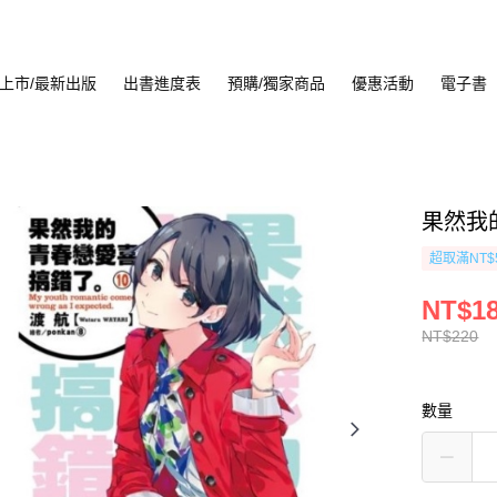
上市/最新出版
出書進度表
預購/獨家商品
優惠活動
電子書
果然我
超取滿NT$
NT$1
NT$220
數量