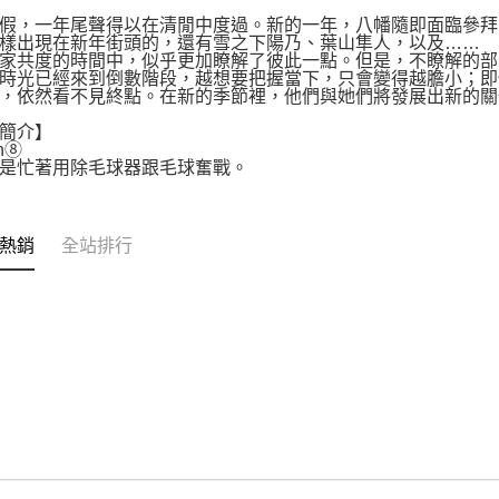
假，一年尾聲得以在清閒中度過。新的一年，八幡隨即面臨參拜
樣出現在新年街頭的，還有雪之下陽乃、葉山隼人，以及……
家共度的時間中，似乎更加瞭解了彼此一點。但是，不瞭解的部
時光已經來到倒數階段，越想要把握當下，只會變得越膽小；即
，依然看不見終點。在新的季節裡，他們與她們將發展出新的關
簡介】
an⑧
是忙著用除毛球器跟毛球奮戰。
熱銷
全站排行