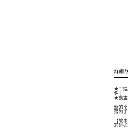
詳細
★二連
名！
★動畫
新的季
薄如手
【故事
若是如