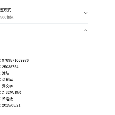
送方式
500免運
次付款
付款
享後付
789571059976
25038754
FTEE先享後付」】
：渡航
先享後付是「在收到商品之後才付款」的支付方式。 讓您購物簡單
心！
：涂祐庭
：不需註冊會員、不需綁卡、不需儲值。
：浮文字
：只要手機號碼，簡訊認證，即可結帳。
：新32開/膠裝
：先確認商品／服務後，再付款。
：普遍級
付款
EE先享後付」結帳流程】
015/05/21
0，滿NT$500(含以上)免運費
方式選擇「AFTEE先享後付」後，將跳轉至「AFTEE先享後
頁面，進行簡訊認證並確認金額後，即可完成結帳。