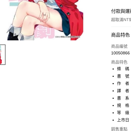
付款與運
超取滿NT$
付款方式
商品特色
信用卡一
商品編號
10050866
超商取貨
商品特色
AFTEE先
條 碼：9
相關說明
書 號：
【關於「A
作 者
ATM付款
AFTEE
便利好安
譯 者
１．簡單
書 系
２．便利
運送方式
規 格
３．安心
等 級
全家取貨
【「AFT
上市日：2
每筆NT$8
１．於結帳
付」結帳
銷售重點