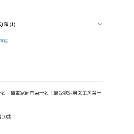
家取貨
成立數日內，您將收到繳費通知簡訊。
費通知簡訊後14天內，點擊此簡訊中的連結，可透過四大超商
0，滿NT$500(含以上)免運費
網路銀行／等多元方式進行付款，方視為交易完成。
：結帳手續完成當下不需立刻繳費，但若您需要取消訂單，請聯
貨付款
的店家。未經商家同意取消之訂單仍視為有效，需透過AFTEE
類 (1)
繳納相關費用。
0，滿NT$500(含以上)免運費
否成功請以「AFTEE先享後付 」之結帳頁面顯示為準，若有關於
浮文字
功／繳費後需取消欲退款等相關疑問，請聯繫「AFTEE先享後
爾富取貨
客服
援中心」
https://netprotections.freshdesk.com/support/home
0，滿NT$500(含以上)免運費
項】
付款
恩沛科技股份有限公司提供之「AFTEE先享後付」服務完成之
依本服務之必要範圍內提供個人資料，並將交易相關給付款項請
0，滿NT$500(含以上)免運費
讓予恩沛科技股份有限公司。
個人資料處理事宜，請瀏覽以下網址：
1取貨
ee.tw/terms/#terms3
0，滿NT$500(含以上)免運費
年的使用者請事先徵得法定代理人或監護人之同意方可使用
一名！插畫家部門第一名！最受歡迎男女主角第一
E先享後付」，若未經同意申辦者引起之損失，本公司不負相關責
AFTEE先享後付」時，將依據個別帳號之用戶狀況，依本公司
00，滿NT$800(含以上)免運費
核予不同之上限額度；若仍有額度不足之情形，本公司將視審查
用戶進行身份認證。
配送
查看運費
10集！
一人註冊多個帳號或使用他人資訊註冊。若發現惡意使用之情
科技股份有限公司將有權停止該用戶之使用額度並採取法律行