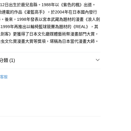
家取貨
成立數日內，您將收到繳費通知簡訊。
1月12日出生於鹿兒島縣。1988年以《紫色的楓》出道。
費通知簡訊後14天內，點擊此簡訊中的連結，可透過四大超商
0，滿NT$500(含以上)免運費
開始連載的作品《灌籃高手》，於2004年在日本國內發行
網路銀行／等多元方式進行付款，方視為交易完成。
：結帳手續完成當下不需立刻繳費，但若您需要取消訂單，請聯
。後來，1998年發表以宮本武藏為題材的漫畫《浪人劍
貨付款
的店家。未經商家同意取消之訂單仍視為有效，需透過AFTEE
1999年再推出以輪椅籃球競賽為題材的《REAL》，其
繳納相關費用。
0，滿NT$500(含以上)免運費
否成功請以「AFTEE先享後付 」之結帳頁面顯示為準，若有關於
人劍客》更獲得了日本文化廳媒體藝術祭漫畫部門大賞，
功／繳費後需取消欲退款等相關疑問，請聯繫「AFTEE先享後
爾富取貨
治虫文化賞漫畫大賞等獎項，堪稱為日本當代漫畫大師。
援中心」
https://netprotections.freshdesk.com/support/home
0，滿NT$500(含以上)免運費
項】
付款
恩沛科技股份有限公司提供之「AFTEE先享後付」服務完成之
類 (1)
依本服務之必要範圍內提供個人資料，並將交易相關給付款項請
0，滿NT$500(含以上)免運費
讓予恩沛科技股份有限公司。
年漫畫
個人資料處理事宜，請瀏覽以下網址：
1取貨
客服
ee.tw/terms/#terms3
0，滿NT$500(含以上)免運費
年的使用者請事先徵得法定代理人或監護人之同意方可使用
E先享後付」，若未經同意申辦者引起之損失，本公司不負相關責
AFTEE先享後付」時，將依據個別帳號之用戶狀況，依本公司
00，滿NT$800(含以上)免運費
核予不同之上限額度；若仍有額度不足之情形，本公司將視審查
用戶進行身份認證。
配送
查看運費
一人註冊多個帳號或使用他人資訊註冊。若發現惡意使用之情
科技股份有限公司將有權停止該用戶之使用額度並採取法律行