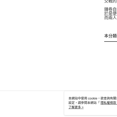
交戰的
鐘卷自
於是便
而兩人
本分類
本網站中使用 cookie，欲查詢有關
設定，請參閱本網站「
隱私權條款
使用 cookie。
了解更多 >