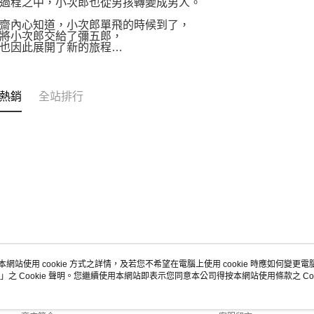
過程之中，小次郎也從男孩轉變成男人。
齋內心知道，小次郎單飛的時候到了，
將小次郎交給了彌五郎，
也因此展開了新的旅程…
熱銷
全站排行
本網站使用 cookie 方式之詳情，及若您不希望在電腦上使用 cookie 時應如何變更電腦的
」之 Cookie 聲明。您繼續使用本網站即表示您同意本公司得按本網站使用條款之 Coo
關於我們
客服資訊
品牌故事
購物說明