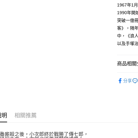
付款後全
２．訂單
1967年
３．收到繳
每筆NT$8
1990年
／ATM／
※ 請注意
突破一億冊
萊爾富取
絡購買商品
客》，隔年
先享後付
每筆NT$8
※ 交易是
中，《浪
是否繳費成
付款後萊
以及手塚
付客戶支
每筆NT$8
【注意事
7-11取貨
１．透過由
商品相關分
交易，需
每筆NT$8
求債權轉
漫畫
青
２．關於
付款後7-1
分享
https://aft
每筆NT$8
３．未成
「AFTE
宅配
任。
４．使用「
每筆NT$1
即時審查
說明
相關推薦
結果請求
國家/地區
５．嚴禁
形，恩沛
番廝殺之後，小次郎終於戰勝了傳七郎，
動。