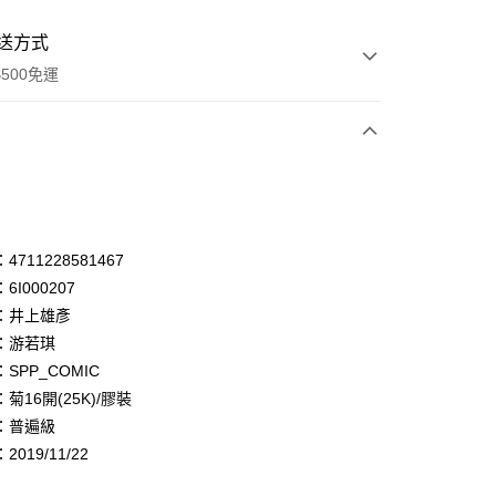
送方式
500免運
次付款
付款
享後付
711228581467
6I000207
FTEE先享後付」】
：井上雄彥
先享後付是「在收到商品之後才付款」的支付方式。 讓您購物簡單
心！
：游若琪
：不需註冊會員、不需綁卡、不需儲值。
SPP_COMIC
：只要手機號碼，簡訊認證，即可結帳。
菊16開(25K)/膠裝
：先確認商品／服務後，再付款。
：普遍級
付款
EE先享後付」結帳流程】
019/11/22
0，滿NT$500(含以上)免運費
方式選擇「AFTEE先享後付」後，將跳轉至「AFTEE先享後
頁面，進行簡訊認證並確認金額後，即可完成結帳。