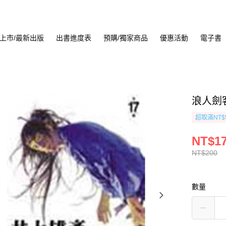
上市/最新出版
出書進度表
預購/獨家商品
優惠活動
電子書
浪人劍客
超取滿NT$
NT$1
NT$200
數量