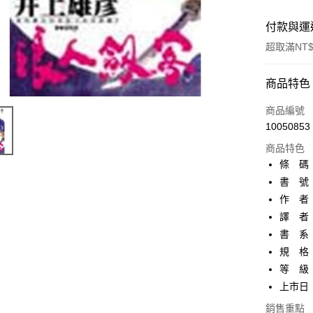
付款與運
超取滿NT$
付款方式
商品特色
信用卡一
商品編號
10050853
超商取貨
商品特色
AFTEE先
條 碼：4
相關說明
書 號：
【關於「A
作 者
ATM付款
AFTEE
便利好安
譯 者
１．簡單
書 系：
２．便利
運送方式
規 格：
３．安心
等 級
全家取貨
【「AFT
上市日：2
每筆NT$8
１．於結帳
付」結帳
銷售重點