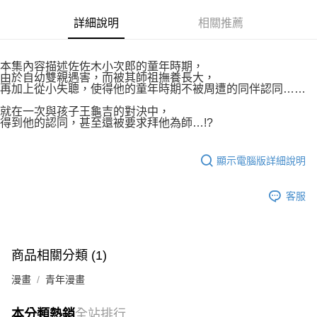
付款後7-11取貨
２．關於個人資料處理事宜，請瀏覽以下網址：
每筆NT$80，滿NT$500(含以上)免運費
詳細說明
相關推薦
https://aftee.tw/terms/#terms3
３．未成年的使用者請事先徵得法定代理人或監護人之同意方可使用
宅配
「AFTEE先享後付」，若未經同意申辦者引起之損失，本公司不負相關責
任。
每筆NT$100，滿NT$800(含以上)免運費
本集內容描述佐佐木小次郎的童年時期，
４．使用「AFTEE先享後付」時，將依據個別帳號之用戶狀況，依本公司即
由於自幼雙親遇害，而被其師祖撫養長大，
時審查核予不同之上限額度；若仍有額度不足之情形，本公司將視審查結果
再加上從小失聰，使得他的童年時期不被周遭的同伴認同……
國家/地區配送
查看運費
請求用戶進行身份認證。
就在一次與孩子王龜吉的對決中，
５．嚴禁一人註冊多個帳號或使用他人資訊註冊。若發現惡意使用之情形，
得到他的認同，甚至還被要求拜他為師…!?
恩沛科技股份有限公司將有權停止該用戶之使用額度並採取法律行動。
顯示電腦版詳細說明
客服
商品相關分類 (1)
漫畫
青年漫畫
本分類熱銷
全站排行