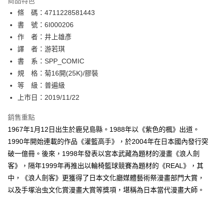
商品特色
相關說明
條 碼：4711228581443
【關於「AFTEE先享後付」】
ATM付款
AFTEE先享後付是「在收到商品之後才付款」的支付方式。 讓您購物簡單
書 號：6I000206
便利好安心！
作 者：井上雄彥
１．簡單：不需註冊會員、不需綁卡、不需儲值。
運送方式
譯 者：游若琪
２．便利：只要手機號碼，簡訊認證，即可結帳。
３．安心：先確認商品／服務後，再付款。
書 系：SPP_COMIC
全家取貨付款
規 格：菊16開(25K)/膠裝
每筆NT$80，滿NT$500(含以上)免運費
【「AFTEE先享後付」結帳流程】
１．於結帳方式選擇「AFTEE先享後付」後，將跳轉至「AFTEE先享後付」
等 級：普遍級
付款後全家取貨
結帳頁面，進行簡訊認證並確認金額後，即可完成結帳。
上市日：2019/11/22
２．訂單成立數日內，您將收到繳費通知簡訊。
每筆NT$80，滿NT$500(含以上)免運費
３．收到繳費通知簡訊後14天內，點擊此簡訊中的連結，可透過四大超商／
銷售重點
ATM／網路銀行／等多元方式進行付款，方視為交易完成。
萊爾富取貨付款
※ 請注意：結帳手續完成當下不需立刻繳費，但若您需要取消訂單，請聯絡
1967年1月12日出生於鹿兒島縣。1988年以《紫色的楓》出道。
每筆NT$80，滿NT$500(含以上)免運費
購買商品的店家。未經商家同意取消之訂單仍視為有效，需透過AFTEE先享
1990年開始連載的作品《灌籃高手》，於2004年在日本國內發行突
後付繳納相關費用。
破一億冊。後來，1998年發表以宮本武藏為題材的漫畫《浪人劍
付款後萊爾富取貨
※ 交易是否成功請以「AFTEE先享後付 」之結帳頁面顯示為準，若有關於
是否繳費成功／繳費後需取消欲退款等相關疑問，請聯繫「AFTEE先享後付
客》，隔年1999年再推出以輪椅籃球競賽為題材的《REAL》，其
每筆NT$80，滿NT$500(含以上)免運費
客戶支援中心」
https://netprotections.freshdesk.com/support/home
中，《浪人劍客》更獲得了日本文化廳媒體藝術祭漫畫部門大賞，
7-11取貨付款
以及手塚治虫文化賞漫畫大賞等獎項，堪稱為日本當代漫畫大師。
【注意事項】
１．透過由恩沛科技股份有限公司提供之「AFTEE先享後付」服務完成之交
每筆NT$80，滿NT$500(含以上)免運費
易，需依本服務之必要範圍內提供個人資料，並將交易相關給付款項請求債
權轉讓予恩沛科技股份有限公司。