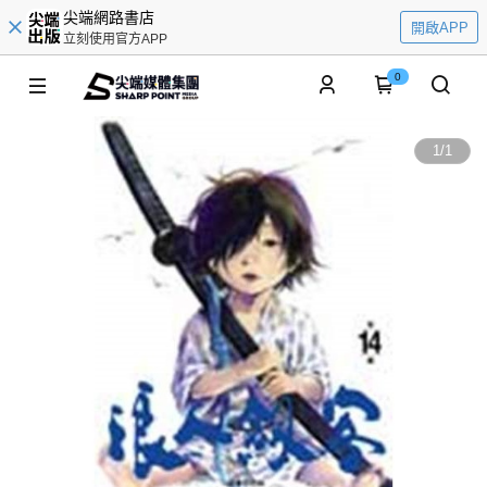
尖端網路書店
開啟APP
立刻使用官方APP
0
1
/
1