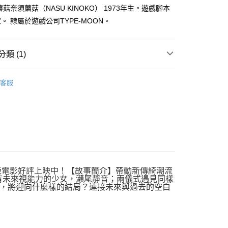
家取貨
成立數日內，您將收到繳費通知簡訊。
菇奈須蘑菇（NASU KINOKO） 1973年生。遊戲腳本
費通知簡訊後14天內，點擊此簡訊中的連結，可透過四大超商
0，滿NT$500(含以上)免運費
。 隸屬於遊戲公司TYPE-MOON。
網路銀行／等多元方式進行付款，方視為交易完成。
：結帳手續完成當下不需立刻繳費，但若您需要取消訂單，請聯
貨付款
的店家。未經商家同意取消之訂單仍視為有效，需透過AFTEE
繳納相關費用。
0，滿NT$500(含以上)免運費
類 (1)
否成功請以「AFTEE先享後付 」之結帳頁面顯示為準，若有關於
功／繳費後需取消欲退款等相關疑問，請聯繫「AFTEE先享後
爾富取貨
浮文字
援中心」
https://netprotections.freshdesk.com/support/home
0，滿NT$500(含以上)免運費
客服
項】
付款
恩沛科技股份有限公司提供之「AFTEE先享後付」服務完成之
依本服務之必要範圍內提供個人資料，並將交易相關給付款項請
0，滿NT$500(含以上)免運費
讓予恩沛科技股份有限公司。
個人資料處理事宜，請瀏覽以下網址：
1取貨
ee.tw/terms/#terms3
0，滿NT$500(含以上)免運費
年的使用者請事先徵得法定代理人或監護人之同意方可使用
E先享後付」，若未經同意申辦者引起之損失，本公司不負相關責
版電影好評上映中！【故事簡介】帶動新傳綺潮流
AFTEE先享後付」時，將依據個別帳號之用戶狀況，依本公司
有未來視能力的少女，瀨尾靜音；兩儀式遇見同樣
00，滿NT$800(含以上)免運費
核予不同之上限額度；若仍有額度不足之情形，本公司將視審查
，將迎向什麼樣的結局？連接未來與過去的空白
用戶進行身份認證。
配送
查看運費
一人註冊多個帳號或使用他人資訊註冊。若發現惡意使用之情
科技股份有限公司將有權停止該用戶之使用額度並採取法律行