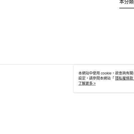
本分類
本網站中使用 cookie，欲查詢有關
設定，請參閱本網站「
隱私權條款
使用 cookie。
了解更多 >
TW-MWG1-6
© 2026 by 英屬蓋曼群島商家庭傳媒股份有限公司城邦分公司