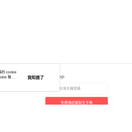
 cookie
kie 聲明
我知道了
官方APP
免費傳送載點至手機
若接到可疑電話，請洽詢165反詐騙專線