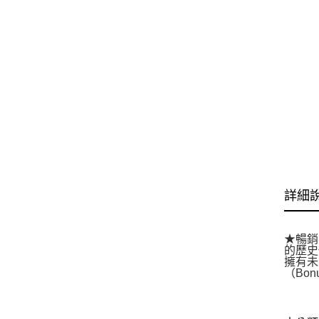
詳細
★暢銷
的歷史
擁有未
（Bo