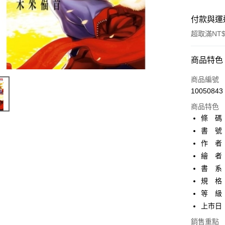
付款與運
超取滿NT$
付款方式
商品特色
信用卡一
商品編號
10050843
超商取貨
商品特色
AFTEE先
條 碼：9
相關說明
書 號：
【關於「A
作 者
ATM付款
AFTEE
便利好安
繪 者
１．簡單
書 系
２．便利
運送方式
規 格
３．安心
等 級
全家取貨
【「AFT
上市日：2
每筆NT$8
１．於結帳
付」結帳
銷售重點