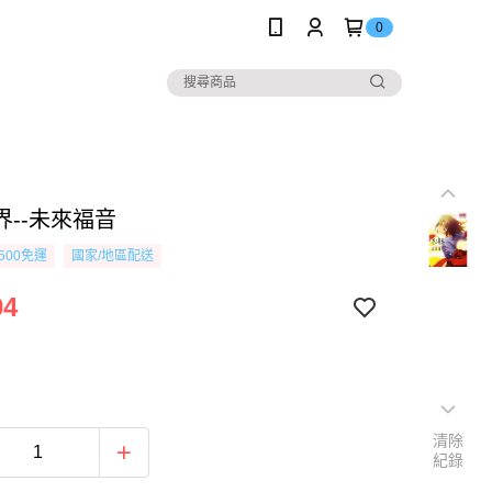
0
界--未來福音
500免運
國家/地區配送
04
清除
紀錄