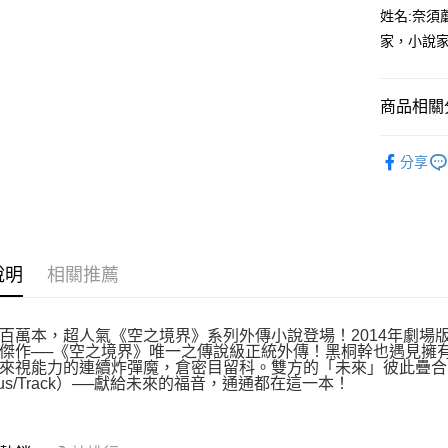
付款後全
２．訂單
姓名:奈須蘑
３．收到繳
每筆NT$8
家，小說家
／ATM／
※ 請注意
萊爾富取
絡購買商品
先享後付
每筆NT$8
商品相關分
※ 交易是
是否繳費成
付款後萊
輕小說
付客戶支
每筆NT$8
分享
【注意事
7-11取貨
１．透過由
交易，需
每筆NT$8
求債權轉
２．關於
付款後7-1
說明
相關推薦
https://aft
每筆NT$8
３．未成
「AFTE
宅配
任。
百萬本，超人氣《空之境界》系列外傳小說登場！2014年劇場
４．使用「
傑作──《空之境界》唯一之傳說級正統外傳！黑桐幹也遇見擁
每筆NT$1
即時審查
來視能力的連續炸彈魔，倉密目留科。雙方的「未來」彼此疊合
nus/Track）──獻給未來的福音，通通都在這一本！
結果請求
國家/地區
５．嚴禁
形，恩沛
動。