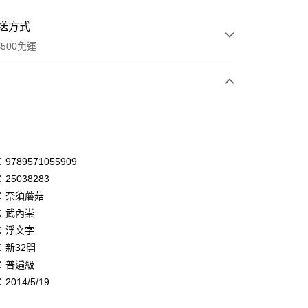
送方式
500免運
次付款
付款
享後付
789571055909
25038283
FTEE先享後付」】
：奈須蘑菇
先享後付是「在收到商品之後才付款」的支付方式。 讓您購物簡單
心！
：武內崇
：不需註冊會員、不需綁卡、不需儲值。
：浮文字
：只要手機號碼，簡訊認證，即可結帳。
：新32開
：先確認商品／服務後，再付款。
：普遍級
付款
EE先享後付」結帳流程】
014/5/19
0，滿NT$500(含以上)免運費
方式選擇「AFTEE先享後付」後，將跳轉至「AFTEE先享後
頁面，進行簡訊認證並確認金額後，即可完成結帳。