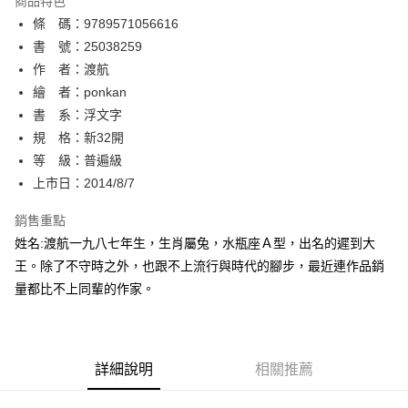
商品特色
相關說明
條 碼：9789571056616
【關於「AFTEE先享後付」】
ATM付款
AFTEE先享後付是「在收到商品之後才付款」的支付方式。 讓您購物簡單
書 號：25038259
便利好安心！
作 者：渡航
１．簡單：不需註冊會員、不需綁卡、不需儲值。
運送方式
繪 者：ponkan
２．便利：只要手機號碼，簡訊認證，即可結帳。
３．安心：先確認商品／服務後，再付款。
書 系：浮文字
全家取貨付款
規 格：新32開
每筆NT$80，滿NT$500(含以上)免運費
【「AFTEE先享後付」結帳流程】
１．於結帳方式選擇「AFTEE先享後付」後，將跳轉至「AFTEE先享後付」
等 級：普遍級
付款後全家取貨
結帳頁面，進行簡訊認證並確認金額後，即可完成結帳。
上市日：2014/8/7
２．訂單成立數日內，您將收到繳費通知簡訊。
每筆NT$80，滿NT$500(含以上)免運費
３．收到繳費通知簡訊後14天內，點擊此簡訊中的連結，可透過四大超商／
銷售重點
ATM／網路銀行／等多元方式進行付款，方視為交易完成。
萊爾富取貨付款
※ 請注意：結帳手續完成當下不需立刻繳費，但若您需要取消訂單，請聯絡
姓名:渡航一九八七年生，生肖屬兔，水瓶座Ａ型，出名的遲到大
每筆NT$80，滿NT$500(含以上)免運費
購買商品的店家。未經商家同意取消之訂單仍視為有效，需透過AFTEE先享
王。除了不守時之外，也跟不上流行與時代的腳步，最近連作品銷
後付繳納相關費用。
量都比不上同輩的作家。
付款後萊爾富取貨
※ 交易是否成功請以「AFTEE先享後付 」之結帳頁面顯示為準，若有關於
是否繳費成功／繳費後需取消欲退款等相關疑問，請聯繫「AFTEE先享後付
每筆NT$80，滿NT$500(含以上)免運費
客戶支援中心」
https://netprotections.freshdesk.com/support/home
7-11取貨付款
【注意事項】
詳細說明
相關推薦
１．透過由恩沛科技股份有限公司提供之「AFTEE先享後付」服務完成之交
每筆NT$80，滿NT$500(含以上)免運費
易，需依本服務之必要範圍內提供個人資料，並將交易相關給付款項請求債
權轉讓予恩沛科技股份有限公司。