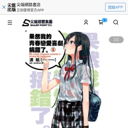
尖端網路書店
開啟APP
立刻使用官方APP
0
1
/
1