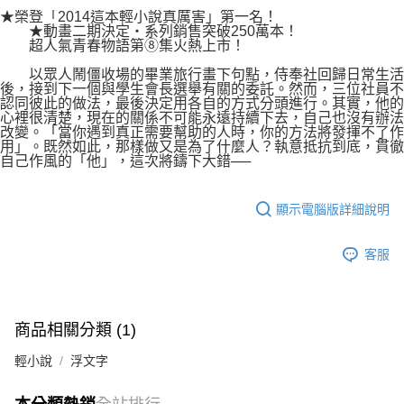
付款後7-11取貨
２．關於個人資料處理事宜，請瀏覽以下網址：
★榮登「2014這本輕小說真厲害」第一名！
每筆NT$80，滿NT$500(含以上)免運費
★動畫二期決定‧系列銷售突破250萬本！
https://aftee.tw/terms/#terms3
超人氣青春物語第⑧集火熱上市！
３．未成年的使用者請事先徵得法定代理人或監護人之同意方可使用
宅配
「AFTEE先享後付」，若未經同意申辦者引起之損失，本公司不負相關責
以眾人鬧僵收場的畢業旅行畫下句點，侍奉社回歸日常生活
任。
每筆NT$100，滿NT$800(含以上)免運費
後，接到下一個與學生會長選舉有關的委託。然而，三位社員不
４．使用「AFTEE先享後付」時，將依據個別帳號之用戶狀況，依本公司即
認同彼此的做法，最後決定用各自的方式分頭進行。其實，他的
時審查核予不同之上限額度；若仍有額度不足之情形，本公司將視審查結果
國家/地區配送
查看運費
心裡很清楚，現在的關係不可能永遠持續下去，自己也沒有辦法
請求用戶進行身份認證。
改變。「當你遇到真正需要幫助的人時，你的方法將發揮不了作
５．嚴禁一人註冊多個帳號或使用他人資訊註冊。若發現惡意使用之情形，
用」。既然如此，那樣做又是為了什麼人？執意抵抗到底，貫徹
自己作風的「他」，這次將鑄下大錯──
恩沛科技股份有限公司將有權停止該用戶之使用額度並採取法律行動。
顯示電腦版詳細說明
客服
商品相關分類 (1)
輕小說
浮文字