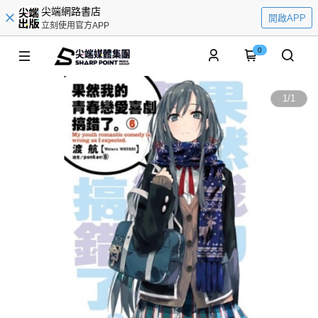
尖端網路書店
開啟APP
立刻使用官方APP
0
1
/
1