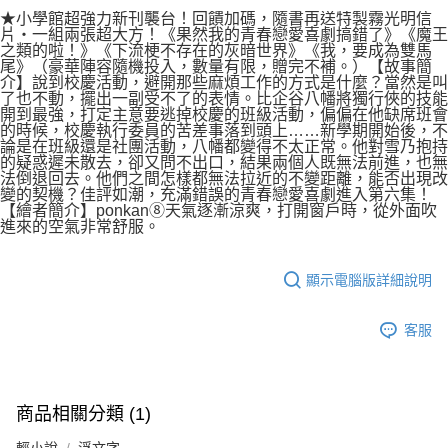
付款後7-11取貨
２．關於個人資料處理事宜，請瀏覽以下網址：
★小學館超強力新刊襲台！回饋加碼，隨書再送特製霧光明信
每筆NT$80，滿NT$500(含以上)免運費
片‧一組兩張超大方！《果然我的青春戀愛喜劇搞錯了》《魔王
https://aftee.tw/terms/#terms3
之類的啦！》《下流梗不存在的灰暗世界》《我，要成為雙馬
３．未成年的使用者請事先徵得法定代理人或監護人之同意方可使用
宅配
尾》（豪華陣容隨機投入，數量有限，贈完不補。）【故事簡
「AFTEE先享後付」，若未經同意申辦者引起之損失，本公司不負相關責
介】說到校慶活動，避開那些麻煩工作的方式是什麼？當然是叫
任。
每筆NT$100，滿NT$800(含以上)免運費
了也不動，擺出一副受不了的表情。比企谷八幡將獨行俠的技能
４．使用「AFTEE先享後付」時，將依據個別帳號之用戶狀況，依本公司即
開到最強，打定主意要逃掉校慶的班級活動，偏偏在他缺席班會
時審查核予不同之上限額度；若仍有額度不足之情形，本公司將視審查結果
國家/地區配送
查看運費
的時候，校慶執行委員的苦差事落到頭上……新學期開始後，不
請求用戶進行身份認證。
論是在班級還是社團活動，八幡都變得不太正常。他對雪乃抱持
５．嚴禁一人註冊多個帳號或使用他人資訊註冊。若發現惡意使用之情形，
的疑惑遲未散去，卻又問不出口，結果兩個人既無法前進，也無
法倒退回去。他們之間怎樣都無法拉近的不變距離，能否出現改
恩沛科技股份有限公司將有權停止該用戶之使用額度並採取法律行動。
變的契機？佳評如潮，充滿錯誤的青春戀愛喜劇進入第六集！
【繪者簡介】ponkan⑧天氣逐漸涼爽，打開窗戶時，從外面吹
進來的空氣非常舒服。
顯示電腦版詳細說明
客服
商品相關分類 (1)