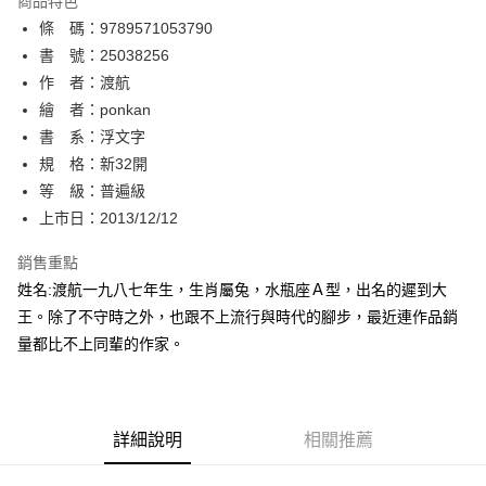
商品特色
相關說明
條 碼：9789571053790
【關於「AFTEE先享後付」】
ATM付款
AFTEE先享後付是「在收到商品之後才付款」的支付方式。 讓您購物簡單
書 號：25038256
便利好安心！
作 者：渡航
１．簡單：不需註冊會員、不需綁卡、不需儲值。
運送方式
繪 者：ponkan
２．便利：只要手機號碼，簡訊認證，即可結帳。
３．安心：先確認商品／服務後，再付款。
書 系：浮文字
全家取貨付款
規 格：新32開
每筆NT$80，滿NT$500(含以上)免運費
【「AFTEE先享後付」結帳流程】
１．於結帳方式選擇「AFTEE先享後付」後，將跳轉至「AFTEE先享後付」
等 級：普遍級
付款後全家取貨
結帳頁面，進行簡訊認證並確認金額後，即可完成結帳。
上市日：2013/12/12
２．訂單成立數日內，您將收到繳費通知簡訊。
每筆NT$80，滿NT$500(含以上)免運費
３．收到繳費通知簡訊後14天內，點擊此簡訊中的連結，可透過四大超商／
銷售重點
ATM／網路銀行／等多元方式進行付款，方視為交易完成。
萊爾富取貨付款
※ 請注意：結帳手續完成當下不需立刻繳費，但若您需要取消訂單，請聯絡
姓名:渡航一九八七年生，生肖屬兔，水瓶座Ａ型，出名的遲到大
每筆NT$80，滿NT$500(含以上)免運費
購買商品的店家。未經商家同意取消之訂單仍視為有效，需透過AFTEE先享
王。除了不守時之外，也跟不上流行與時代的腳步，最近連作品銷
後付繳納相關費用。
量都比不上同輩的作家。
付款後萊爾富取貨
※ 交易是否成功請以「AFTEE先享後付 」之結帳頁面顯示為準，若有關於
是否繳費成功／繳費後需取消欲退款等相關疑問，請聯繫「AFTEE先享後付
每筆NT$80，滿NT$500(含以上)免運費
客戶支援中心」
https://netprotections.freshdesk.com/support/home
7-11取貨付款
【注意事項】
詳細說明
相關推薦
１．透過由恩沛科技股份有限公司提供之「AFTEE先享後付」服務完成之交
每筆NT$80，滿NT$500(含以上)免運費
易，需依本服務之必要範圍內提供個人資料，並將交易相關給付款項請求債
權轉讓予恩沛科技股份有限公司。